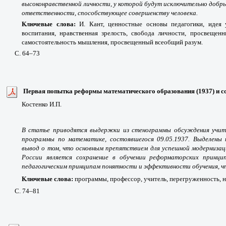
высоконравственной личности, у которой будут исключительно добры
ответственности, способствующее совершенству человека.
Ключевые слова:
И. Кант, ценностные основы педагогики, идея 
воспитания, нравственная зрелость, свобода личности, просвещен
самостоятельность мышления, просвещенный всеобщий разум.
С. 64
–73
Первая попытка реформы математического образования (1937) и 
Костенко
И
.
П
.
В статье приводятся выдержки из стенограммы обсуждения учит
программы по математике, состоявшегося 09.05.1937. Выделены 
вывод о том, что основным препятствием для успешной модернизац
России является сохранение в обучении реформаторских принци
педагогическим принципам понятности и эффективности обучения, чт
Ключевые слова:
программы, профессор, учитель, перегруженность, н
С. 74
–81