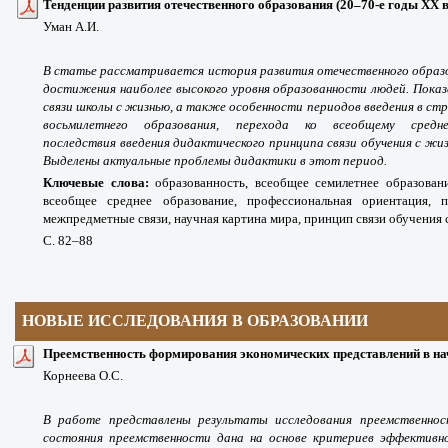
Тенденции развития отечественного образования
(20–70-е годы
XX
в
Уман А.И.
В статье рассматривается история развития отечественного образ
достижения наиболее высокого уровня образованности людей. Пок
связи школы с жизнью, а также особенности периодов введения в стр
восьмилетнего образования, перехода ко всеобщему средн
последствия введения дидактического принципа связи обучения с жи
Выделены актуальные проблемы дидактики в этот период.
Ключевые слова:
образованность, всеобщее семилетнее образован
всеобщее среднее образование, профессиональная ориентация, п
межпредметные связи, научная картина мира, принцип связи обучения 
С. 82
–88
НОВЫЕ ИССЛЕДОВАНИЯ В ОБРАЗОВАНИИ
П
реемственность формирования экономических представлений в на
Корнеева О.С.
В работе представлены результаты исследования преемственно
состояния преемственности дана на основе критериев эффективн