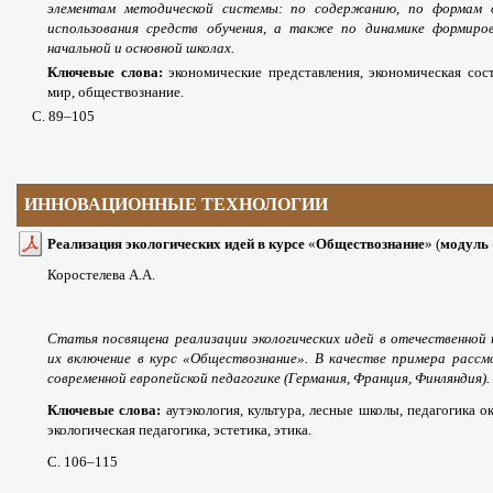
элементам методической системы: по содержанию, по формам о
использования средств обучения, а также по динамике формиров
начальной и основной школах.
Ключевые слова:
экономические представления, экономическая со
мир, обществознание.
С. 89
–105
ИННОВАЦИОННЫЕ ТЕХНОЛОГИИ
Реализация экологических идей
в
курсе
«
Обществознание
» (
модуль
Коростелева А.А.
Статья посвящена реализации экологических идей в отечественной
их включение в курс «Обществознание». В качестве примера рассм
современной европейской педагогике (Германия, Франция, Финляндия).
Ключевые слова:
аутэкология, культура, лесные школы, педагогика 
экологическая педагогика, эстетика, этика.
С. 106
–115