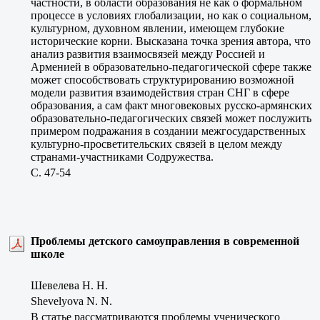
частности, в области образования не как о формальном
процессе в условиях глобализации, но как о социальном,
культурном, духовном явлении, имеющем глубокие
исторические корни. Высказана точка зрения автора, что
анализ развития взаимосвязей между Россией и
Арменией в образовательно-педагогической сфере также
может способствовать структурированию возможной
модели развития взаимодействия стран СНГ в сфере
образования, а сам факт многовековых русско-армянских
образовательно-педагогических связей может послужить
примером подражания в создании межгосударственных
культурно-просветительских связей в целом между
странами-участниками Содружества.
C. 47-54
Проблемы детского самоуправления в современной
школе
Шевелева Н. Н.
Shevelyova N. N.
В статье рассматриваются проблемы ученического