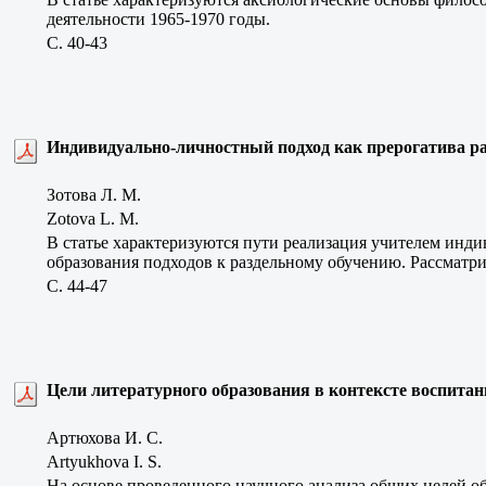
деятельности 1965-1970 годы.
C. 40-43
Индивидуально-личностный подход как прерогатива ра
Зотова Л. М.
Zotova L. M.
В статье характеризуются пути реализация учителем инди
образования подходов к раздельному обучению. Рассматр
C. 44-47
Цели литературного образования в контексте воспита
Артюхова И. С.
Artyukhova I. S.
На основе проведенного научного анализа общих целей об