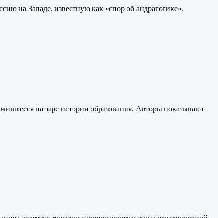
сию на Западе, известную как «спор об андрагогике».
ложившееся на заре истории образования. Авторы показывают
ние уделяется трактовке завершающего этапа его творческой