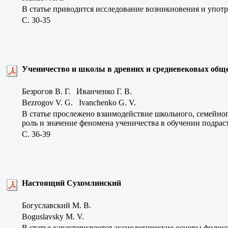
В статье приводится исследование возникновения и употр
C. 30-35
Ученичество и школы в древних и средневековых общ
Безрогов В. Г. Иванченко Г. В.
Bezrogov V. G. Ivanchenko G. V.
В статье прослежено взаимодействие школьного, семейног
роль и значение феномена ученичества в обучении подра
C. 36-39
Настоящий Сухомлинский
Богуславский М. В.
Boguslavsky M. V.
В статье характеризуются аксиологические основы филос