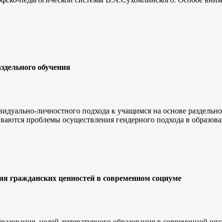
здельного обучения
видуально-личностного подхода к учащимся на основе раздельно
иваются проблемы осуществления гендерного подхода в образова
ния гражданских ценностей в современном социуме
разования, целей литературного образования в современной шк