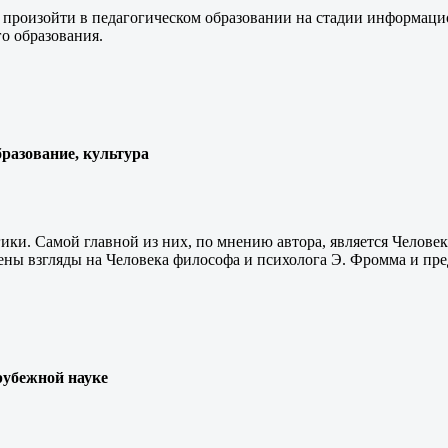
 произойти в педагогическом образовании на стадии информаци
о образования.
бразование, культура
ики. Самой главной из них, по мнению автора, является Челове
нены взгляды на Человека философа и психолога Э. Фромма и пре
рубежной науке