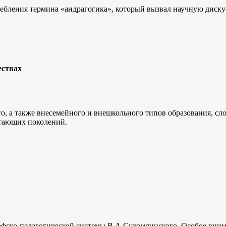
ебления термина «андрагогика», который вызвал научную дискус
ествах
о, а также внесемейного и внешкольного типов образования, с
стающих поколений.
офско-педагогической системы В.А.Сухомлинского. Особое внима