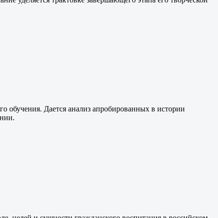
го обучения. Дается анализ апробированных в истории
нии.
оле, целей и сущности гражданского воспитания в российском