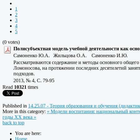
1
2
3
4
5
(0 votes)
Полисубъектная модель учебной деятельности как осн
Самоненко Ю.А. Жильцова О.А. Самоненко И.Ю.
Рассматриваются содержание и методы основного общего 
Ломоносова, на протяжении последних десятилетий занят
подходов.
2013, № 4, C. 79-95
Read
10321
times
Published in
14.25.07 - Теория образования и обучения (дидакти
More in this category:
« Модели воспитания: национальный конт
годы XX века »
back to top
You are here:
Home