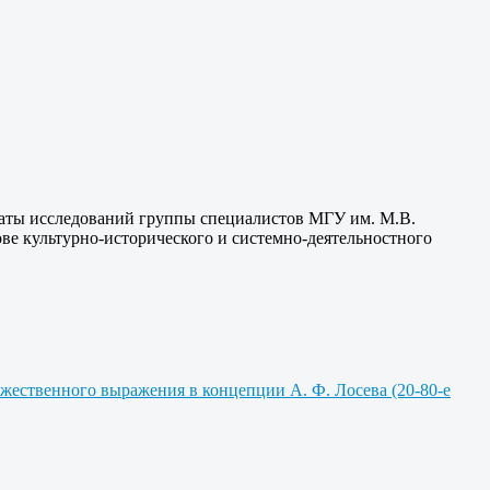
ьтаты исследований группы специалистов МГУ им. М.В.
ве культурно-исторического и системно-деятельностного
ожественного выражения в концепции А. Ф. Лосева (20-80-е