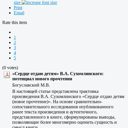
size
Print
Email
Rate this item
1
2
3
4
5
(0 votes)
«Сердце отдаю детям» В.А. Сухомлинского:
потенциал нового прочтения
Богуславский М.В.
В настоящей статье представлена трактовка
произведения В.А. Сухомлинского «Сердце отдаю детям
(новое прочтение)». На основе сравнительно-
сопоставительного исследования опубликованного
ранее текста произведения и аутентичного,
представленного в книге, сформулированы выводы,
позволяющие более многомерно оценить сущность и
смысл книги.