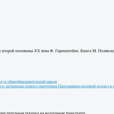
е второй половины ХХ века Ф. Горенштейне. Книга М. Полянск
ка) в общеобразовательной школе
го: потенциал нового прочтения
Программно-целевой подход к в
ычислительная техника на воздушном транспорте