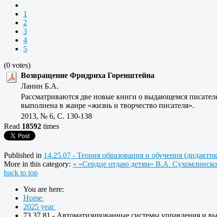
1
2
3
4
5
(0 votes)
Возвращение Фридриха Горенштейна
Ланин Б.А.
Рассматриваются две новые книги о выдающемся писател
выполнена в жанре «жизнь и творчество писателя».
2013, № 6, C. 130-138
Read
18592
times
Published in
14.25.07 - Теория образования и обучения (дидакти
More in this category:
« «Сердце отдаю детям» В.А. Сухомлинско
back to top
You are here:
Home
2025 year
73.37.81 - Автоматизированные системы управления и в