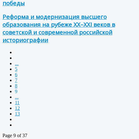
победы
Реформа и модернизация высшего
образования на рубеже XX–XXI веков в
советской и современной российской
историографии
...
5
6
7
8
9
...
11
12
13
Page 9 of 37