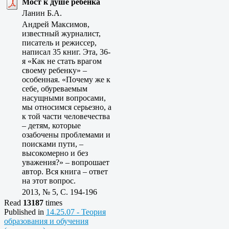
Мост к душе ребенка
Ланин Б.А.
Андрей Максимов,
известный журналист,
писатель и режиссер,
написал 35 книг. Эта, 36-
я «Как не стать врагом
своему ребенку» –
особенная. «Почему же к
себе, обуреваемым
насущными вопросами,
мы относимся серьезно, а
к той части человечества
– детям, которые
озабочены проблемами и
поисками пути, –
высокомерно и без
уважения?» – вопрошает
автор. Вся книга – ответ
на этот вопрос.
2013, № 5, C. 194-196
Read
13187
times
Published in
14.25.07 - Теория
образования и обучения