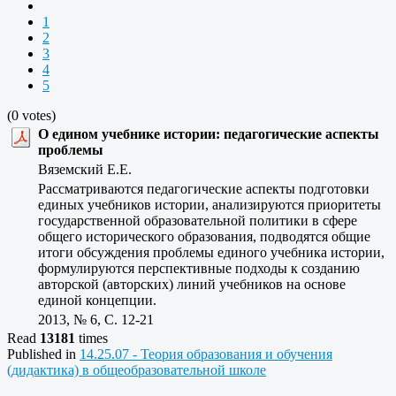
1
2
3
4
5
(0 votes)
О едином учебнике истории: педагогические аспекты
проблемы
Вяземский Е.Е.
Рассматриваются педагогические аспекты подготовки
единых учебников истории, анализируются приоритеты
государственной образовательной политики в сфере
общего исторического образования, подводятся общие
итоги обсуждения проблемы единого учебника истории,
формулируются перспективные подходы к созданию
авторской (авторских) линий учебников на основе
единой концепции.
2013, № 6, C. 12-21
Read
13181
times
Published in
14.25.07 - Теория образования и обучения
(дидактика) в общеобразовательной школе