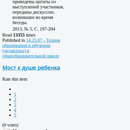
приведены цитаты из
выступлений участников,
переданы дискуссии,
возникшие во время
беседы.
2013, № 5, C. 197-204
Read
13355
times
Published in
14.25.07 - Теория
образования и обучения
(дидактика) в
общеобразовательной школе
Мост к душе ребенка
Rate this item
1
2
3
4
5
(0 votes)