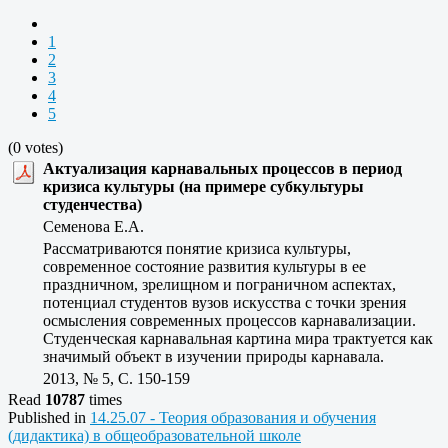
1
2
3
4
5
(0 votes)
Актуализация карнавальных процессов в период
кризиса культуры (на примере субкультуры
студенчества)
Семенова Е.А.
Рассматриваются понятие кризиса культуры,
современное состояние развития культуры в ее
праздничном, зрелищном и пограничном аспектах,
потенциал студентов вузов искусства с точки зрения
осмысления современных процессов карнавализации.
Студенческая карнавальная картина мира трактуется как
значимый объект в изучении природы карнавала.
2013, № 5, C. 150-159
Read
10787
times
Published in
14.25.07 - Теория образования и обучения
(дидактика) в общеобразовательной школе