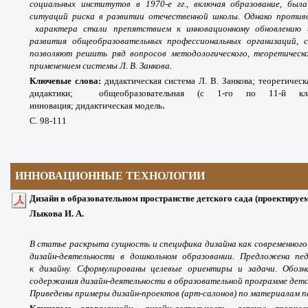
социальных институтов в 1970-е гг., включая образование, был
ситуаций риска в развитии отечественной школы. Однако противо
характера стали препятствием к инновационному обновлению 
развития общеобразовательных профессиональных организаций, 
позволяют решить ряд вопросов методологического, теоретическо
применением системы Л. В. Занкова.
Ключевые слова:
дидактическая система Л. В. Занкова; теоретичес
дидактики;
общеобразовательная (с 1-го по 11-й клас
.
инновация; дидактическая модель
С. 98-111
ИННОВАЦИОННЫЕ ТЕХНОЛОГИИ
Дизайн в образовательном пространстве детского сада (проектируе
Лыкова И. А.
В статье раскрыта сущность и специфика дизайна как современного 
дизайн-деятельности в дошкольном образовании. Предложена пе
к дизайну. Сформулированы целевые ориентиры и задачи. Обозн
содержания дизайн-деятельности в образовательной программе детс
Приведены примеры дизайн-проектов (арт-салонов) по материалам 