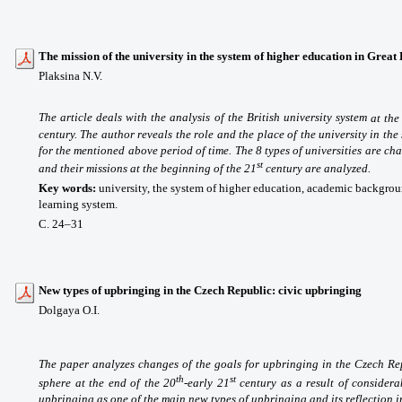
The mission of the university
in the system of higher education in Great 
Plaksina N.V.
The article deals with the analysis of the British university system
at the
century. The author reveals the role and the place of the university in th
for the mentioned above period of time. The 8 types of universities are ch
st
and their missions at
the beginning of the 21
century
are analyzed.
Key words
:
university, the system of higher education, academic backgro
learning system.
С. 24
–31
New types of upbringing in the Czech Republic: civic upbringing
Dolgaya O.I.
The paper analyzes changes of the goals for upbringing in the Czech Re
th
st
sphere at the end of the 20
-early 21
century as a result of considera
upbringing as one of the main new types of upbringing and its reflection 