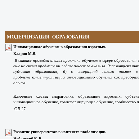
МОДЕРНИЗАЦИЯ ОБРАЗОВАНИЯ
Инновационное обучение в образовании взрослых.
Кларин М.В.
В статье проведен анализ практики
обучения в сфере образования
еще не
стали предметами педагогического анализа.
Рассмотрена инн
субъекта образования,
б) с генерацией нового опыта 
проблема
концептуализации инновационного обучения
как преобраз
опыта.
Ключевые слова:
андрагогика, образование взрослых, субъек
инновационное обучение, трансформирующее обучение, сообщество п
С.5-27
Развитие университетов в контексте глобализации.
Неборский Е. В.