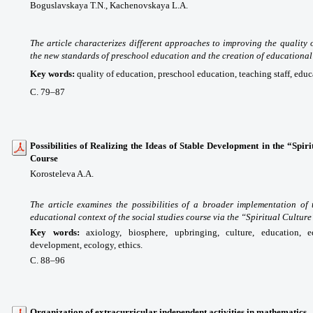
Boguslavskaya T.N.,
Kachenovskaya L.A.
The article characterizes different approaches to improving the quality 
the new standards of preschool education and the creation of educational
Key words
:
quality of education, preschool education, teaching staff, edu
С. 79
–87
Possibilities of Realizing the Ideas of Stable Development in the “Spiri
Course
Korosteleva A.A.
The article examines the possibilities of a broader implementation of
educational context of the social studies course via the “Spiritual Culture
Key words
:
axiology, biosphere, upbringing, culture, education, 
development, ecology, ethics.
С. 88
–96
Organization of extracurricular independent activities in mathematics