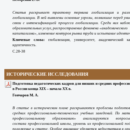
Статья раскрывает трактовку термина глобализация и разл
глобализации. В ней выявлены основные угрозы, возникшие перед ун
связи с интенсификацией процесса глобализации. Среди них наблю
образовательных услуг, распространение феномена «академического
капитализма», изменение контуров рынка труда и испытание иденти
Ключевые слова:
глобализация, университет, академический к
идентичность.
С.28-38
ИСТОРИЧЕСКИЕ ИССЛЕДОВАНИЯ
Подготовка педагогических кадров для низших и средних професси
в России конца XIX – начала XX в.
Гончаров М. А.
В статье в историческом плане раскрываются проблемы подготовк
средних профессионально-технических учебных заведений. По мат
профессиональному образованию» анализируются вопросы
состава профессиональной школы, уровень их профессиональной по
положение и статус. Особое внимание уделяется недостаткам в орг