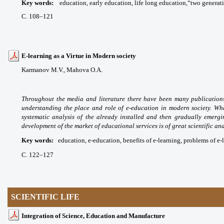
Key words
:
education, e
arly
education, life long education,“two generat
С. 108
–121
E-learning as a Virtue in Modern society
Karmanov M.V.,
Mahova O.A.
Throughout the media and literature there have been many publications 
understanding the place and role of e-education in modern society. What
systematic analysis of the already installed and then gradually emergin
development of the market of educational services is of great scientific and
Key words
:
education, e-education, benefits of e-learning, problems of e-
С. 122
–127
SCIENTIFIC LIFE
Integration of Science, Education and Manufacture