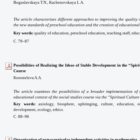
Boguslavskaya T.N.,
Kachenovskaya L.A.
The article characterizes different approaches to improving the quality 
the new standards of preschool education and the creation of educational
Key words
:
quality of education, preschool education, teaching staff, edu
С. 79
–87
Possibilities of Realizing the Ideas of Stable Development in the “Spiri
Course
Korosteleva A.A.
The article examines the possibilities of a broader implementation of
educational context of the social studies course via the “Spiritual Culture
Key words
:
axiology, biosphere, upbringing, culture, education, 
development, ecology, ethics.
С. 88
–96
Organization of extracurricular independent activities in mathematics