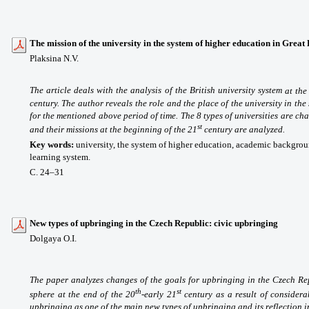
The mission of the university
in the system of higher education in Great 
Plaksina N.V.
The article deals with the analysis of the British university system
at the
century. The author reveals the role and the place of the university in th
for the mentioned above period of time. The 8 types of universities are ch
st
and their missions at
the beginning of the 21
century
are analyzed.
Key words
:
university, the system of higher education, academic backgro
learning system.
С. 24
–31
New types of upbringing in the Czech Republic: civic upbringing
Dolgaya O.I.
The paper analyzes changes of the goals for upbringing in the Czech Re
th
st
sphere at the end of the 20
-early 21
century as a result of considera
upbringing as one of the main new types of upbringing and its reflection 