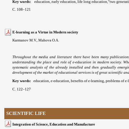
Key words
:
education, e
arly
education, life long education,“two generat
С. 108
–121
E-learning as a Virtue in Modern society
Karmanov M.V.,
Mahova O.A.
Throughout the media and literature there have been many publications 
understanding the place and role of e-education in modern society. What
systematic analysis of the already installed and then gradually emergin
development of the market of educational services is of great scientific and
Key words
:
education, e-education, benefits of e-learning, problems of e-
С. 122
–127
SCIENTIFIC LIFE
Integration of Science, Education and Manufacture