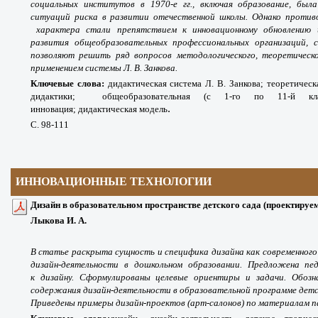
социальных институтов в 1970-е гг., включая образование, был
ситуаций риска в развитии отечественной школы. Однако противо
характера стали препятствием к инновационному обновлению 
развития общеобразовательных профессиональных организаций, 
позволяют решить ряд вопросов методологического, теоретическо
применением системы Л. В. Занкова.
Ключевые слова:
дидактическая система Л. В. Занкова; теоретичес
дидактики;
общеобразовательная (с 1-го по 11-й клас
.
инновация; дидактическая модель
С. 98-111
ИННОВАЦИОННЫЕ ТЕХНОЛОГИИ
Дизайн в образовательном пространстве детского сада (проектируе
Лыкова И. А.
В статье раскрыта сущность и специфика дизайна как современного 
дизайн-деятельности в дошкольном образовании. Предложена пе
к дизайну. Сформулированы целевые ориентиры и задачи. Обозн
содержания дизайн-деятельности в образовательной программе детс
Приведены примеры дизайн-проектов (арт-салонов) по материалам 