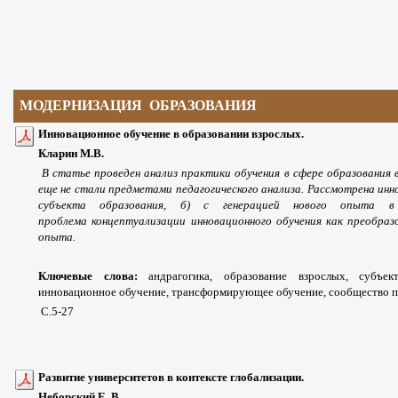
МОДЕРНИЗАЦИЯ ОБРАЗОВАНИЯ
Инновационное обучение в образовании взрослых.
Кларин М.В.
В статье проведен анализ практики
обучения в сфере образования
еще не
стали предметами педагогического анализа.
Рассмотрена инн
субъекта образования,
б) с генерацией нового опыта 
проблема
концептуализации инновационного обучения
как преобраз
опыта.
Ключевые слова:
андрагогика, образование взрослых, субъек
инновационное обучение, трансформирующее обучение, сообщество п
С.5-27
Развитие университетов в контексте глобализации.
Неборский Е. В.