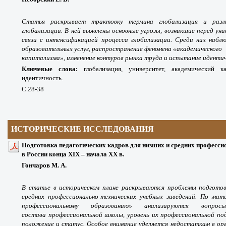
Статья раскрывает трактовку термина глобализация и разл
глобализации. В ней выявлены основные угрозы, возникшие перед ун
связи с интенсификацией процесса глобализации. Среди них наблю
образовательных услуг, распространение феномена «академического
капитализма», изменение контуров рынка труда и испытание иденти
Ключевые слова:
глобализация, университет, академический к
идентичность.
С.28-38
ИСТОРИЧЕСКИЕ ИССЛЕДОВАНИЯ
Подготовка педагогических кадров для низших и средних професси
в России конца XIX – начала XX в.
Гончаров М. А.
В статье в историческом плане раскрываются проблемы подготовк
средних профессионально-технических учебных заведений. По мат
профессиональному образованию» анализируются вопросы
состава профессиональной школы, уровень их профессиональной по
положение и статус. Особое внимание уделяется недостаткам в орг