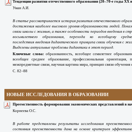
Тенденции развития отечественного образования
(20–70-е годы
XX
в
Уман А.И.
В статье рассматривается история развития отечественного образ
достижения наиболее высокого уровня образованности людей. Пок
связи школы с жизнью, а также особенности периодов введения в стр
восьмилетнего образования, перехода ко всеобщему средн
последствия введения дидактического принципа связи обучения с жи
Выделены актуальные проблемы дидактики в этот период.
Ключевые слова:
образованность, всеобщее семилетнее образован
всеобщее среднее образование, профессиональная ориентация, п
межпредметные связи, научная картина мира, принцип связи обучения 
С. 82
–88
НОВЫЕ ИССЛЕДОВАНИЯ В ОБРАЗОВАНИИ
П
реемственность формирования экономических представлений в на
Корнеева О.С.
В работе представлены результаты исследования преемственно
состояния преемственности дана на основе критериев эффективн