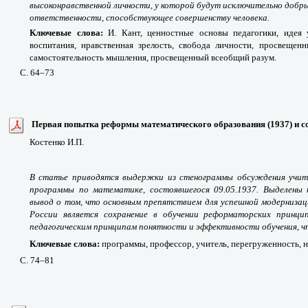
высоконравственной личности, у которой будут исключительно добры
ответственности, способствующее совершенству человека.
Ключевые слова:
И. Кант, ценностные основы педагогики, идея 
воспитания, нравственная зрелость, свобода личности, просвещен
самостоятельность мышления, просвещенный всеобщий разум.
С. 64
–73
Первая попытка реформы математического образования (1937) и 
Костенко
И
.
П
.
В статье приводятся выдержки из стенограммы обсуждения учит
программы по математике, состоявшегося 09.05.1937. Выделены 
вывод о том, что основным препятствием для успешной модернизац
России является сохранение в обучении реформаторских принци
педагогическим принципам понятности и эффективности обучения, чт
Ключевые слова:
программы, профессор, учитель, перегруженность, н
С. 74
–81