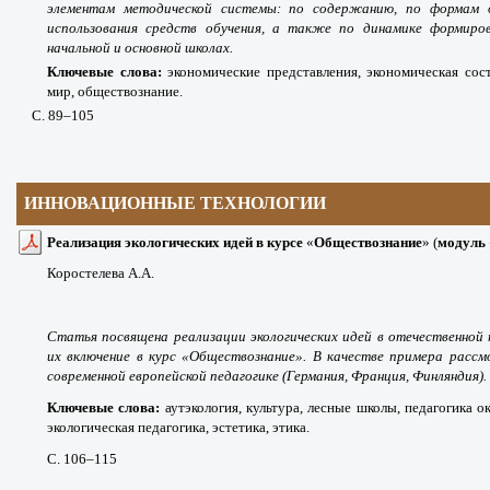
элементам методической системы: по содержанию, по формам о
использования средств обучения, а также по динамике формиров
начальной и основной школах.
Ключевые слова:
экономические представления, экономическая со
мир, обществознание.
С. 89
–105
ИННОВАЦИОННЫЕ ТЕХНОЛОГИИ
Реализация экологических идей
в
курсе
«
Обществознание
» (
модуль
Коростелева А.А.
Статья посвящена реализации экологических идей в отечественной
их включение в курс «Обществознание». В качестве примера рассм
современной европейской педагогике (Германия, Франция, Финляндия).
Ключевые слова:
аутэкология, культура, лесные школы, педагогика 
экологическая педагогика, эстетика, этика.
С. 106
–115