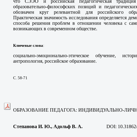
что СЭЭО и российская педагогическая традици
образовательно-философских позиций и педагогически
обозначен круг релевантной для российского об
Практическая значимость исследования определяется де
способа решения проблем в отношении человека с са
возникающих в современном обществе
.
Ключевые слова
:
социально-эмоционально-этическое обучение, истор
антропология, российское образование
.
С. 58-71
ОБРАЗОВАНИЕ ПЕДАГОГА: ИНДИВИДУАЛЬНО-ЛИЧ
Степанова И. Ю., Адольф В. А
.
DOI:
10.31862