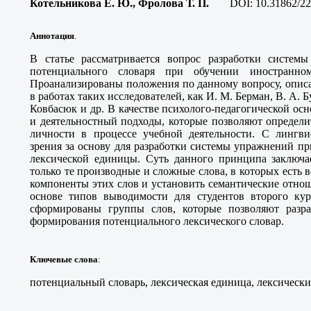
Котельникова Е. Ю., Фролова Т. П
.
DOI:
10.31862/22
Аннотация
.
В статье рассматривается вопрос разработки систем
потенциального словаря при обучении иностранно
Проанализированы положения по данному вопросу, описа
в работах таких исследователей, как И. М. Берман, В. А. Б
Ковбасюк и др. В качестве психолого-педагогической о
и деятельностный подходы, которые позволяют определи
личности в процессе учебной деятельности. С лингви
зрения за основу для разработки системы упражнений п
лексической единицы. Суть данного принципа заключае
только те производные и сложные слова, в которых есть 
компоненты этих слов и установить семантические отно
основе типов выводимости для студентов второго кур
сформированы группы слов, которые позволяют разра
формирования потенциального лексического словар
.
Ключевые слова
:
потенциальный словарь, лексическая единица, лексическ