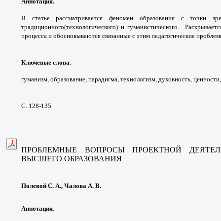
Аннотация.
В статье рассматривается
феномен образования с точки з
традиционного
(технологического) и гуманистического.
Раскрываетс
процесса и обосновываются
связанные с этим педагогические проблем
Ключевые слова
:
гуманизм, образование,
парадигма, технологизм, духовность, ценности
С. 128-135
ПРОБЛЕМНЫЕ ВОПРОСЫ ПРОЕКТНОЙ
ДЕЯТЕ
ВЫСШЕГО
ОБРАЗОВАНИЯ
Полевой С. А., Чалова А. В.
Аннотация
.