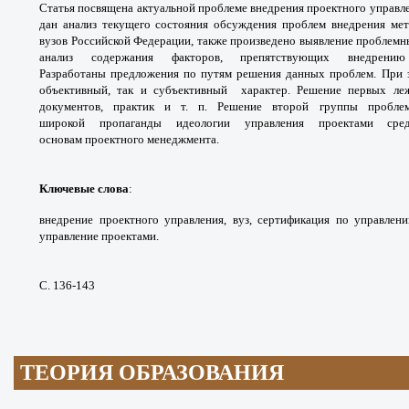
Статья посвящена актуальной
проблеме внедрения проектного управл
дан анализ
текущего состояния обсуждения проблем
внедрения ме
вузов Российской Федерации, также
произведено выявление проблемн
анализ содержания
факторов, препятствующих внедрен
Разработаны
предложения по путям решения данных
проблем. При 
объективный, так и субъективный
характер. Решение первых л
документов, практик
и т. п. Решение второй группы пробл
широкой
пропаганды идеологии управления проектами
сре
основам
проектного менеджмента.
Ключевые слова
:
внедрение проектного
управления, вуз, сертификация по управле
управление
проектами.
С. 136-143
ТЕОРИЯ ОБРАЗОВАНИЯ