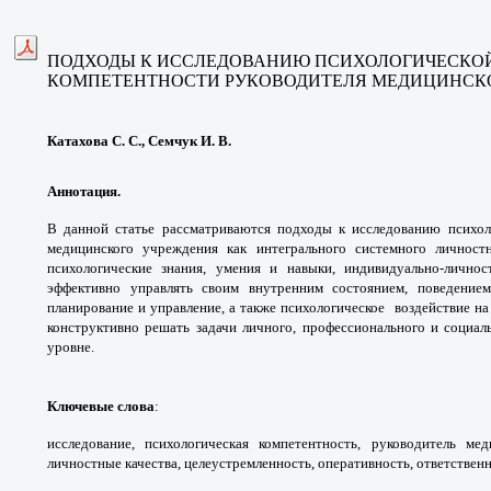
ПОДХОДЫ К ИССЛЕДОВАНИЮ
ПСИХОЛОГИЧЕСКО
КОМПЕТЕНТНОСТИ
РУКОВОДИТЕЛЯ МЕДИЦИНСК
Катахова С. С., Семчук И. В.
Аннотация.
В данной статье рассматриваются
подходы к исследованию психо
медицинского
учреждения как интегрального системного
личност
психологические знания, умения и
навыки, индивидуально-лично
эффективно управлять
своим внутренним состоянием, поведени
планирование
и управление, а также психологическое
воздействие на
конструктивно решать задачи личного,
профессионального и социал
уровне.
Ключевые слова
:
исследование, психологическая
компетентность, руководитель ме
личностные
качества, целеустремленность, оперативность,
ответственн