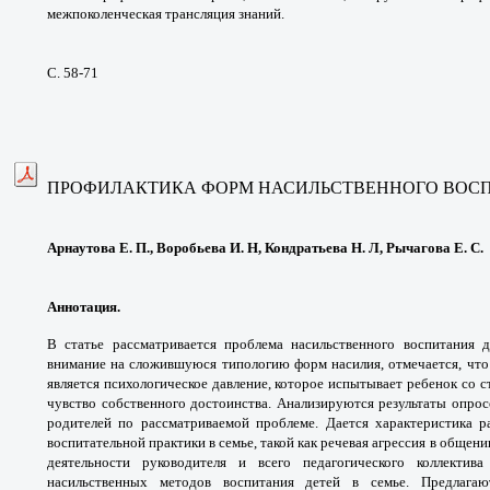
межпоколенческая
трансляция знаний.
С. 58-71
ПРОФИЛАКТИКА ФОРМ НАСИЛЬСТВЕННОГО
ВОСП
Арнаутова Е. П., Воробьева И. Н, Кондратьева Н. Л, Рычагова Е. С.
Аннотация.
В статье рассматривается
проблема насильственного воспитания 
внимание
на сложившуюся типологию форм насилия,
отмечается, чт
является психологическое давление,
которое испытывает ребенок со 
чувство
собственного достоинства.
Анализируются результаты опрос
родителей
по рассматриваемой проблеме. Дается
характеристика 
воспитательной практики в семье,
такой как речевая агрессия в общени
деятельности
руководителя и всего педагогического коллекти
насильственных
методов воспитания детей в семье. Предлага