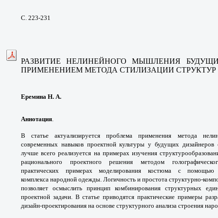
С. 223-231
РАЗВИТИЕ НЕЛИНЕЙНОГО МЫШЛЕНИЯ
БУДУЩ
ПРИМЕНЕНИЕМ МЕТОДА СТИЛИЗАЦИИ
СТРУКТУР
Еремина Н. А.
Аннотация
.
В статье актуализируется
проблема применения метода нел
современных
навыков проектной культуры у будущих
дизайнеров
лучше всего реализуется на примерах
изучения структурообразова
рационального
проектного решения методом голографическ
практических
примерах моделирования костюма с помощь
комплекса
народной одежды. Логичность и простота
структурно-комп
позволяет осмыслить
принцип комбинирования структурных ед
проектной
задачи. В статье приводятся практические
примеры разр
дизайн-проектирования на основе
структурного анализа строения нар