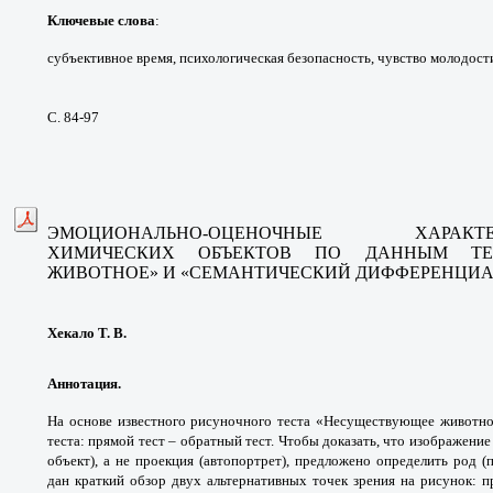
Ключевые слова
:
субъективное время,
психологическая безопасность, чувство
молодости
С. 84-97
ЭМОЦИОНАЛЬНО-ОЦЕНОЧНЫЕ
ХАРАК
ХИМИЧЕСКИХ
ОБЪЕКТОВ ПО ДАННЫМ Т
ЖИВОТНОЕ»
И «СЕМАНТИЧЕСКИЙ ДИФФЕРЕНЦИА
Хекало Т. В.
Аннотация.
На основе известного рисуночного
теста «Несуществующее животн
теста: прямой
тест – обратный тест. Чтобы доказать,
что изображение
объект), а не проекция
(автопортрет), предложено определить род
(
дан
краткий обзор двух альтернативных точек зрения
на рисунок: 