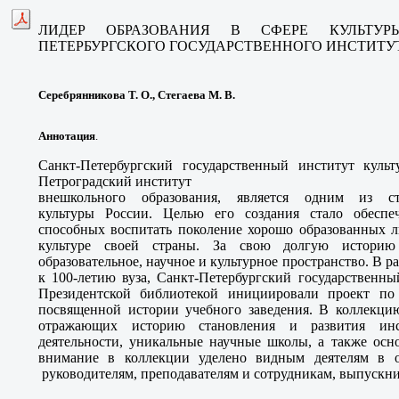
ЛИДЕР ОБРАЗОВАНИЯ В СФЕРЕ КУЛЬТ
ПЕТЕРБУРГСКОГО
ГОСУДАРСТВЕННОГО ИНСТИТУТ
Серебрянникова Т. О., Стегаева М. В.
Аннотация
.
Санкт-Петербургский
государственный институт куль
Петроградский институт
внешкольного образования, является одним
из ст
культуры
России. Целью его создания стало обесп
способных
воспитать поколение хорошо образованных
л
культуре
своей страны. За свою долгую истори
образовательное,
научное и культурное пространство. В р
к 100-летию
вуза, Санкт-Петербургский государственн
Президентской
библиотекой инициировали проект п
посвященной истории
учебного заведения. В коллекц
отражающих историю
становления и развития ин
деятельности, уникальные научные
школы, а также осн
внимание в коллекции уделено видным
деятелям в 
руководителям, преподавателям и сотрудникам,
выпускни