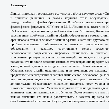
Аннотация.
Данный материал представляет
результаты работы круглого стола «Он
и принятие
решений». В рамках круглого стола обсуждалис
между
онлайн- и офлайн-образованием. В работе
круглого стола пр
философского факультета МГУ
имени М. В. Ломоносова, коллеги из 
РАО, а также
представители вузов Новосибирска, Астрахани,
Калининг
рассматривал проблемы онлайн- и
офлайн-образования в соответствии
организована
также в режиме онлайн и офлайн.
Участники круглого с
проблем современного
образования, в рамках которого важна н
образование,
а разумное соотношение между класси
использования
современных цифровых технологий в систем
конкретные
примеры сложившегося взаимодействия между
этими дву
показано, что на этапе освоения языков
соответствующих предметных
языка, прямой
диалог с преподавателем не может быть
заменен на 
Обратная связь онлайн механистична
и не компенсирует нехватку
представлены исследования
западных экономистов, психологов, филос
нет ни одного
надежного исследования, которое показывало 
действительно
обеспечивает снижение издержек, рост уровня
и
и
компетенций студентов. Участники круглого
стола поддержали идею 
вариантов дополнительных
форм обучения. Одновременно с этим 
важное значение:
его можно рассматривать в качестве примера
ос
своей
важнейшей современной функции – проведения
гуманитарной э