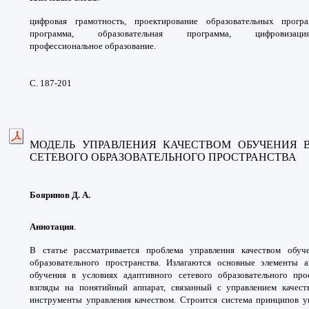
цифровая грамотность,
проектирование образовательных прог
программа,
образовательная программа, цифрови
профессиональное
образование.
С. 187-201
МОДЕЛЬ УПРАВЛЕНИЯ КАЧЕСТВОМ ОБУЧЕНИЯ
СЕТЕВОГО
ОБРАЗОВАТЕЛЬНОГО ПРОСТРАНСТВА
Бояринов Д. А.
Аннотация
.
В статье рассматривается проблема
управления качеством обу
образовательного
пространства. Излагаются основные
элементы а
обучения в условиях адаптивного
сетевого образовательного пр
взгляды на
понятийный аппарат, связанный с управлением
качес
инструменты управления качеством.
Строится система принципов 