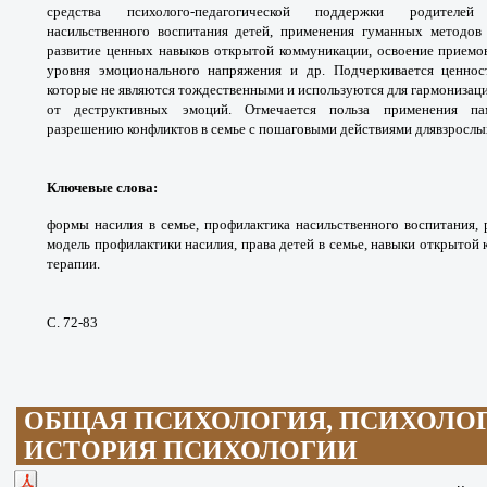
средства
психолого-педагогической поддержки родител
насильственного
воспитания детей, применения гуманных методо
развитие
ценных навыков открытой коммуникации,
освоение приемо
уровня эмоционального напряжения и др.
Подчеркивается ценно
которые не являются тождественными
и используются для гармонизац
от деструктивных
эмоций. Отмечается польза применения п
разрешению
конфликтов в семье с пошаговыми действиями для
взрослы
Ключевые слова
:
формы насилия в семье,
профилактика насильственного воспитания,
модель
профилактики насилия, права детей в семье,
навыки открытой 
терапии.
С. 72-83
ОБЩАЯ ПСИХОЛОГИЯ, ПСИХОЛО
ИСТОРИЯ ПСИХОЛОГИИ