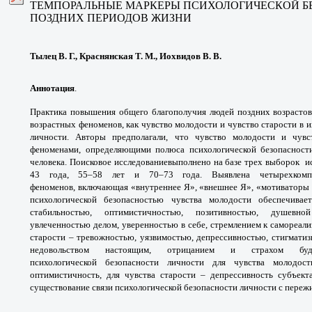
ТЕМПОРАЛЬНЫЕ МАРКЕРЫ ПСИХОЛОГИЧЕСКОЙ Б
ПОЗДНИХ ПЕРИОДОВ ЖИЗНИ
Тылец В. Г., Краснянская Т. М., Иохвидов В. В.
Аннотация
.
Практика повышения общего
благополучия людей поздних возрасто
возрастных
феноменов, как чувство молодости и чувство
старости в 
личности. Авторы предполагали,
что чувство молодости и чув
феноменами,
определяющими полюса психологической
безопаснос
человека. Поисковое исследование
выполнено на базе трех выборок 
43 года, 55–58 лет
и 70–73 года. Выявлена четырехком
феноменов,
включающая «внутреннее Я», «внешнее Я»,
«мотиваторы 
психологической безопасностью
чувства молодости обеспечива
стабильностью,
оптимистичностью, позитивностью, душев
увлеченностью
делом, уверенностью в себе, стремлением к
самореали
старости – тревожностью, уязвимостью,
депрессивностью, стигмати
недовольством
настоящим, отрицанием и страхом б
психологической
безопасности личности для чувства
молодос
оптимистичность, для чувства старости –
депрессивность субъек
существование связи
психологической безопасности личности с
пережи