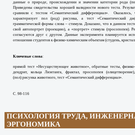
данные о природе, происхождении и
значении категории рода (п
Приведены свидетельства
хорошей валидности нового теста. Резул
сравнили
с тестом «Семантический дифференциал».
Оказалось,
характеризует пол (род) рисунка,
а тест «Семантический д
грамматической формы
слова – стимула. Доказано, что в данном тес
свой
автопортрет (проекцию), а «портрет» стимула
(просопопея). 
согласуются друг с другом. Данные
эксперимента планируется ис
отношения студентов
к физико-химическим объектам (студень,
кристал
Ключевые слова
:
прямой тест «Несуществующее
животное», обратные тесты, физик
дендрит, кольца
Лизеганга, фрактал, просопопея (олицетворение
(пол)
рисунка животного, тест «Семантический
дифференциал».
С. 98-116
ПСИХОЛОГИЯ ТРУДА, ИНЖЕНЕРН
ЭРГОНОМИКА