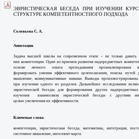
ЭВРИСТИЧЕСКАЯ БЕСЕДА ПРИ ИЗУЧЕНИИ
КУР
СТРУКТУРЕ
КОМПЕТЕНТНОСТНОГО ПОДХОДА
Соловьева С. А.
Аннотация
.
Задача высшей школы на
современном этапе – не только давать
них
компетенции. Один из приемов развития
надпредметных компете
основе личного опыта
преподавания проанализирована
формировать
умения эффективного целеполагания,
поиска путей 
мышление, коммуникативные
навыки. Выводы проиллюстрирован
при
изучении одного из разделов. Дальнейшее
исследование возм
эвристической беседы
для формирования других надпредметн
изучения
взаимосвязи эвристической беседы с другими
и
целью
увеличения их эффективности.
Ключевые слова
:
компетенции, эвристическая
беседа, математика, интеграция, пос
системное мышление,
интеллект-карта.