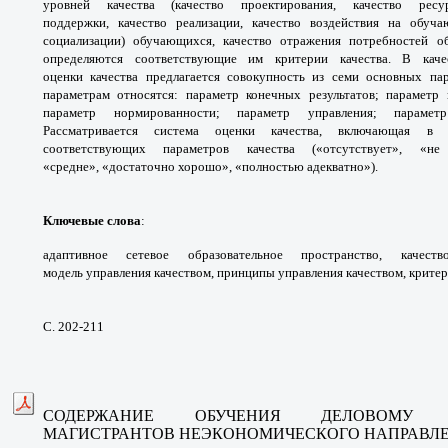
уровней качества
(качество проектирования, качество ре
поддержки,
качество реализации, качество воздействия
на обуча
социализации) обучающихся,
качество отражения потребностей о
определяются
соответствующие им критерии качества. В
кач
оценки
качества предлагается совокупность из семи
основных па
параметрам относятся: параметр конечных
результатов; параметр
параметр нормированности;
параметр управления; параме
Рассматривается
система оценки качества, включающая 
соответствующих
параметров качества («отсутствует», «
«средне»,
«достаточно хорошо», «полностью адекватно»).
Ключевые слова
:
адаптивное сетевое
образовательное пространство, качес
модель
управления качеством, принципы управления
качеством, критер
С. 202-211
СОДЕРЖАНИЕ ОБУЧЕНИЯ ДЕЛОВОМ
МАГИСТРАНТОВ
НЕЭКОНОМИЧЕСКОГО НАПРАВЛ