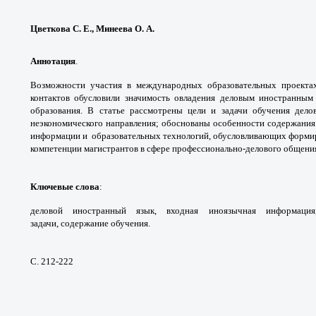
Цветкова С. Е., Минеева О. А.
Аннотация
.
Возможности участия в
международных образовательных проекта
контактов
обусловили значимость овладения деловым
иностранным
образования. В статье рассмотрены цели и
задачи обучения дел
неэкономического направления;
обоснованы особенности содержания
информации и
образовательных технологий, обусловливающих
форми
компетенции магистрантов в
сфере профессионально-делового общени
Ключевые слова
:
деловой иностранный
язык, входная иноязычная информац
задачи,
содержание обучения.
С. 212-222