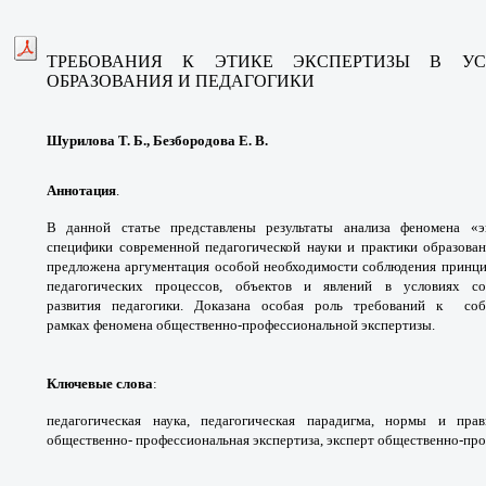
ТРЕБОВАНИЯ К ЭТИКЕ ЭКСПЕРТИЗЫ
В УС
ОБРАЗОВАНИЯ
И ПЕДАГОГИКИ
Шурилова Т. Б., Безбородова Е. В.
Аннотация
.
В данной статье представлены
результаты анализа феномена «
специфики
современной педагогической науки и практики
образован
предложена аргументация особой
необходимости соблюдения принц
педагогических
процессов, объектов и явлений в условиях
с
развития
педагогики. Доказана особая роль требований к
со
рамках
феномена общественно-профессиональной
экспертизы.
Ключевые слова
:
педагогическая наука,
педагогическая парадигма, нормы и пр
общественно-
профессиональная экспертиза, эксперт
общественно-про