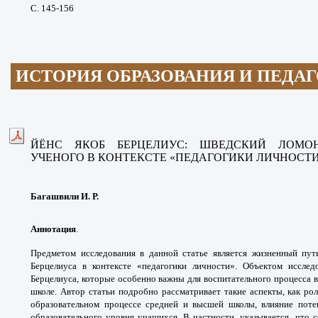
С. 145-156
ИСТОРИЯ ОБРАЗОВАНИЯ И ПЕДА
ЙЁНС ЯКОБ БЕРЦЕЛИУС: ШВЕДСКИЙ
ЛОМО
УЧЕНОГО
В КОНТЕКСТЕ «ПЕДАГОГИКИ ЛИЧНОСТИ
Багашвили И. Р.
Аннотация
.
Предметом исследования в данной
статье является жизненный пу
Берцелиуса в контексте
«педагогики личности». Объектом иссле
Берцелиуса,
которые особенно важны для воспитательного
процесса 
школе.
Автор статьи подробно рассматривает такие
аспекты, как ро
образовательном процессе средней и
высшей школы, влияние поте
образовательного
уровня учащихся. В частности, указывается, что
с