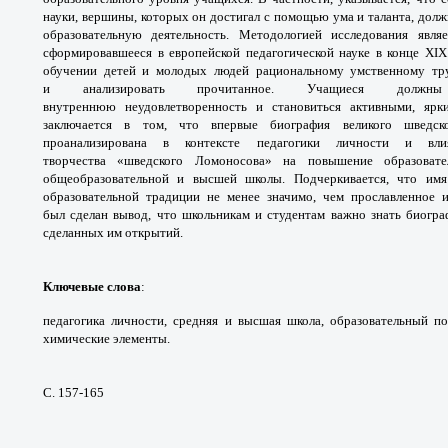
науки,
вершины, которых он достигал с помощью ума
и таланта, дол
образовательную деятельность.
Методологией исследования явля
сформировавшееся
в европейской педагогической науке в
конце XIX
обучении детей и молодых
людей рациональному умственному тр
и
анализировать прочитанное. Учащиеся дол
внутреннюю
неудовлетворенность и становиться активными,
ярк
заключается в том, что
впервые биография великого шведс
проанализирована
в контексте педагогики личности и в
творчества
«шведского Ломоносова» на повышение
образоват
общеобразовательной и высшей
школы. Подчеркивается, что и
образовательной
традиции не менее значимо, чем прославленное
был
сделан вывод, что школьникам и студентам
важно знать биогр
сделанных им открытий.
Ключевые слова
:
педагогика личности, средняя
и высшая школа, образовательный п
химические
элементы.
С. 157-165