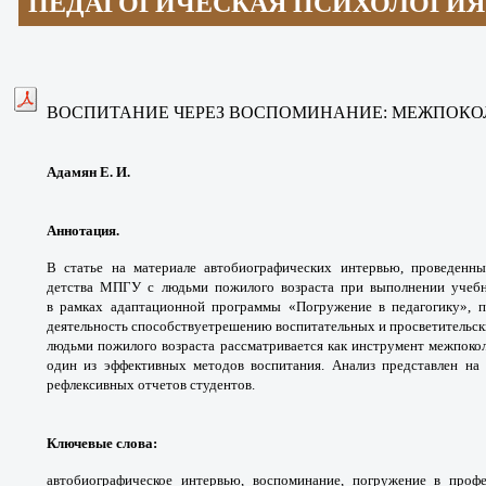
ПЕДАГОГИЧЕСКАЯ ПСИХОЛОГИЯ
ВОСПИТАНИЕ ЧЕРЕЗ
ВОСПОМИНАНИЕ: МЕЖПОКО
Адамян Е. И.
Аннотация.
В статье на материале
автобиографических интервью, проведен
детства МПГУ
с людьми пожилого возраста при выполнении
учеб
в
рамках адаптационной программы «Погружение
в педагогику», 
деятельность способствует
решению воспитательных и просветительс
людьми
пожилого возраста рассматривается как инструмент
межпокол
один из эффективных методов воспитания.
Анализ представлен на
рефлексивных отчетов студентов.
Ключевые слова
:
автобиографическое интервью,
воспоминание, погружение в про