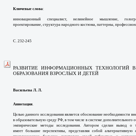
Ключевые слова
:
инновационный специалист,
нелинейное мышление, голог
проектирование,
структура народного костюма, паттерны,
профессион
С. 232-245
РАЗВИТИЕ ИНФОРМАЦИОННЫХ ТЕХНОЛОГИЙ
В
ОБРАЗОВАНИЯ
ВЗРОСЛЫХ И ДЕТЕЙ
Васильева Л. Л.
Аннотация
.
Целью данного исследования является
обоснование необходимости в
в образовательную среду РФ,
в том числе в системе дополнительного 
эмпирические
методы исследования. Автором сделан вывод
о 
имеет
большие перспективы, представляя собой
альтернативную