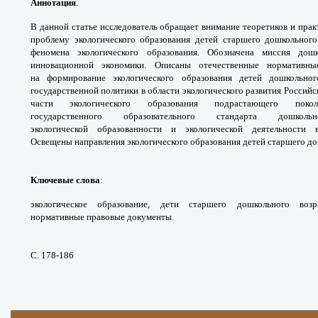
Аннотация
.
В данной статье исследователь
обращает внимание теоретиков и пра
проблему
экологического образования детей старшего
дошкольного
феномена экологического образования.
Обозначена миссия дош
инновационной экономики.
Описаны отечественные норматив
на
формирование экологического образования
детей дошкольно
государственной политики в области
экологического развития Россий
части экологического
образования подрастающего пок
государственного
образовательного стандарта дошко
экологической
образованности и экологической деятельност
Освещены
направления экологического образования детей
старшего до
Ключевые слова
:
экологическое образование,
дети старшего дошкольного воз
нормативные
правовые документы.
С. 178-186