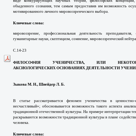
виде конкурирующих научных теорий, философских концепций,
обыденного сознания, тем самым предоставив им возможность осущ
мотивированного личного мировоззренческого выбора.
Ключевые слова:
мировоззрение, профессиональная деятельность преподавателя, 
гуманитарные науки, скептицизм, сомнение, мировоззренческий нейтра
С.14-23
ФИЛОСОФИЯ УЧЕНИЧЕСТВА, ИЛИ НЕК
АКСИОЛОГИЧЕСКИХ
ОСНОВАНИЯХ ДЕЯТЕЛЬНОСТИ УЧЕНИ
Зыкова М. Н., Шнейдер Л. Б.
В статье рассматривается феномен ученичества в ценностно-
несчастливый»; обосновывается возможность такого аспекта анали
традиционной отечественной культуры. На примере интерпретации тек
раскрываются возможности традиционной культуры в плане содействи
человека.
Ключевые слова: