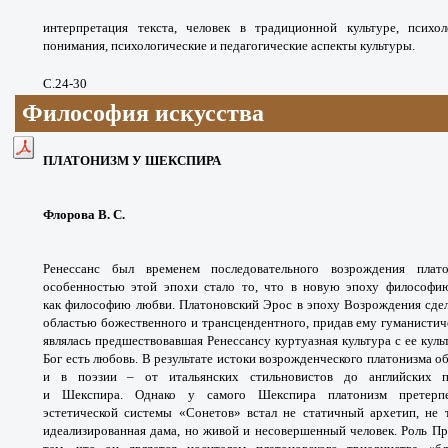
интерпретация текста, человек в традиционной культуре, психол
понимания, психологические и педагогические аспекты культуры.
С.24-30
Философия искусства
ПЛАТОНИЗМ У ШЕКСПИРА
Флорова В. С.
Ренессанс был временем последовательного возрождения плат
особенностью этой эпохи стало то, что в новую эпоху философи
как философию любви. Платоновский Эрос в эпоху Возрождения сдел
областью божественного и трансцендентного, придав ему гуманистич
являлась предшествовавшая Ренессансу куртуазная культура с ее куль
Бог есть любовь. В результате истоки возрожденческого платонизма о
и в поэзии – от итальянских стильновистов до английских по
и Шекспира. Однако у самого Шекспира платонизм претерпе
эстетической системы «Сонетов» встал не статичный архетип, не 
идеализированная дама, но живой и несовершенный человек. Роль Пр