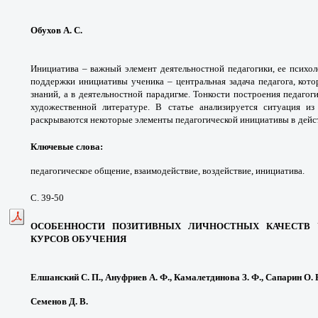
Обухов А. С.
Инициатива – важный элемент деятельностной педагогики, ее психол
поддержки инициативы ученика – центральная задача педагога, кото
знаний, а в деятельностной парадигме. Тонкости построения педаго
художественной литературе. В статье анализируется ситуация из
раскрываются некоторые элементы педагогической инициативы в
дейс
Ключевые слова
:
педагогическое общение, взаимодействие, воздействие, инициатива.
С. 39-50
ОСОБЕННОСТИ ПОЗИТИВНЫХ ЛИЧНОСТНЫХ КАЧЕСТВ 
КУРСОВ ОБУЧЕНИЯ
Елшанский С. П., Ануфриев А. Ф., Камалетдинова З. Ф., Сапарин О. Е
Семенов Д. В.