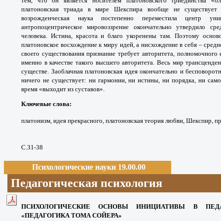
тем, что он является носителем платоновского триединства «бла
платоновская триада в мире Шекспира вообще не существует 
возрожденческая наука постепенно переместила центр у
антропоцентрическое мировоззрение окончательно утвердило ср
человека. Истина, красота и благо укоренены там. Поэтому осно
платоновское восхождение к миру идей, а нисхождение в себя – средн
своего существования признание требует авторитета, полномочного 
именно в качестве такого высшего авторитета. Весь мир трансценд
существе. Заоблачная платоновская идея окончательно и бесповорот
ничего не существует: ни гармонии, ни истины, ни порядка, ни само
время «выходит из суставов».
Ключевые слова
:
платонизм, идея прекрасного, платоновская теория любви, Шекспир, п
С.31-38
Психологические науки 19.00.00
Педагогическая психология
ПСИХОЛОГИЧЕСКИЕ ОСНОВЫ ИНИЦИАТИВЫ
В ПЕД
«ПЕДАГОГИКА ТОМА СОЙЕРА»