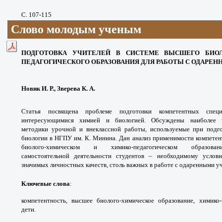
С. 107-115
Слово молодым ученым
ПОДГОТОВКА УЧИТЕЛЕЙ В СИСТЕМЕ ВЫСШЕГО БИОЛ
ПЕДАГОГИЧЕСКОГО ОБРАЗОВАНИЯ ДЛЯ РАБОТЫ С ОДАР
Новик И. Р., Зверева К. А.
Статья посвящена проблеме подготовки компетентных спец
интересующимися химией и биологией. Обсуждены наиболее
методики урочной и внеклассной работы, используемые при подг
биологии в НГПУ им. К. Минина. Дан анализ применимости компетен
биолого-химическом и химико-педагогическом образо
самостоятельной деятельности студентов – необходимому услов
значимых личностных качеств, столь важных в работе с одаренными у
Ключевые слова
:
компетентность, высшее биолого-химическое образование, химико-
дети.