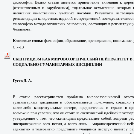
философии. Целью статьи является привлечение внимания к дор
(отечественным и зарубежным), тщательное осмысление которых 
написания качественных учебных пособий. Результаты настояще
рекомендации конкретных изданий в определенной последовательности
философско-методологических основаниях, состоящих в реконструкци
Челпанова.
Ключевые слова:
философия, образование, преподавание, понимание, 
С.7-13
СКЕПТИЦИЗМ КАК МИРОВОЗЗРЕНЧЕСКИЙ НЕЙТРАЛИТЕТ В
СОЦИАЛЬНО-ГУМАНИТАРНЫХ ДИСЦИПЛИН
Гусев Д. А.
В статье рассматривается проблема мировоззренческой ответс
гуманитарных дисциплин и обосновывается положение, согласно 
какие-либо концептуальные потери, предпочтения и сдвиги в пр
возможно при условии, что он стоит на скептической идейной платфор
утверждение о том, что скептицизм представляет собой, вопреки ра
ниспровержение всех истин, а всего лишь – мировоззренческий нейт
адекватно и толерантно представить учащимся пеструю палитру ра