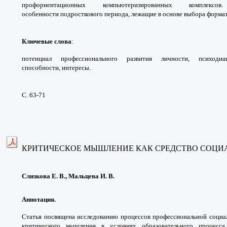
профориентационных
компьютеризированных комплек
особенности
подросткового периода, лежащие в основе
выбора формат
Ключевые слова
:
потенциал профессионального
развития личности, психоди
способности,
интересы.
С. 63-71
КРИТИЧЕСКОЕ МЫШЛЕНИЕ
КАК СРЕДСТВО СОЦИ
Слизкова Е. В., Мальцева И. В.
Аннотация.
Статья посвящена исследованию
процессов профессиональной соци
критического
мышления в условиях образовательного процесс