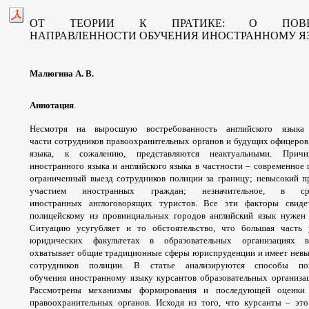
ОТ ТЕОРИИ К ПРАТИКЕ: О ПО
НАПРАВЛЕННОСТИ
ОБУЧЕНИЯ ИНОСТРАННОМУ 
Малюгина А. В.
Аннотация
.
Несмотря на выросшую
востребованность английского язы
части
сотрудников правоохранительных органов
и будущих офицеров
языка, к сожалению,
представляются неактуальными. Пр
иностранного
языка и английского языка в частности –
современное 
ограниченный выезд сотрудников
полиции за границу; невысокий 
участием
иностранных граждан; незначительное, в
с
иностранных
англоговорящих туристов.
Все эти факторы свид
полицейскому из провинциальных
городов английский язык нуже
Ситуацию усугубляет и
то обстоятельство, что большая част
юридических
факультетах в образовательных организациях
охватывает
общие традиционные сферы юриспруденции и
имеет нев
сотрудников полиции.
В статье анализируются способы 
обучения
иностранному языку курсантов образовательных
организа
Рассмотрены механизмы формирования и
последующей оценки
правоохранительных органов.
Исходя из того, что курсанты – э