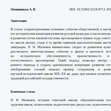
Овчинников А. В.
DOI: 10.31862/2218-8711-20
Аннотация
.
В статье охарактеризованы
основные события общественной и науч
его
историческая концепция развития русской
культуры, в части инте
и развития отечественной
системы просвещения в первые годы совет
по
мысли автора, стали в то время главными
идеологическими инст
эмиграции, П. Н. Милюков
внимательно следил за развитием кул
рассмотреть
многочисленные события и факты в контексте
ист
их
историческую обусловленность, преемственность
и
отечественного
просвещения. Такой подход позволил автору
раннего
периода и создать оригинальную концепцию
развития от
обобщениями ученый
показал пример сохранения и раз
научной
исторической школы XIX–XX вв. даже при
анализе политич
традиций российской
государственности.
Ключевые слова
:
П. Н. Милюков, история
советской школы, образовательная по
трудовая
школа, политехнизм, педагогические дискуссии,
педагогическ