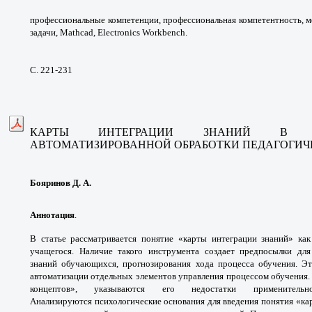
профессиональные
компетенции, профессиональная
компетентность, 
задачи, Mathcad, Electronics
Workbench.
С. 221-231
КАРТЫ ИНТЕГРАЦИИ ЗНАНИЙ В
АВТОМАТИЗИРОВАННОЙ
ОБРАБОТКИ ПЕДАГОГИ
Бояринов Д. А.
Аннотация
.
В статье рассматривается понятие
«карты интеграции знаний» ка
учащегося. Наличие
такого инструмента создает предпосылки дл
знаний
обучающихся, прогнозирования хода процесса
обучения. Э
автоматизации отдельных элементов
управления процессом обучения.
концептов»,
указываются его недостатки применит
Анализируются
психологические основания для введения
понятия «ка