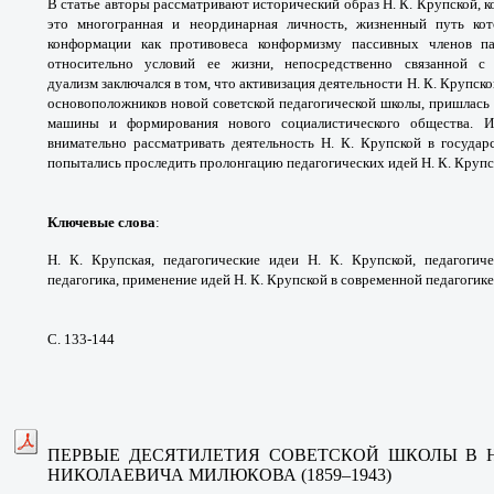
В статье авторы рассматривают
исторический образ Н. К. Крупской, 
это
многогранная и неординарная личность,
жизненный путь ко
конформации как противовеса
конформизму пассивных членов 
относительно
условий ее жизни, непосредственно связанной
с
дуализм
заключался в том, что активизация деятельности
Н. К. Крупско
основоположников новой советской
педагогической школы, пришлась
машины и
формирования нового социалистического
общества. 
внимательно рассматривать деятельность
Н. К. Крупской в государ
попытались проследить
пролонгацию педагогических идей Н. К.
Крупс
Ключевые слова
:
Н. К. Крупская, педагогические
идеи Н. К. Крупской, педагоги
педагогика,
применение идей Н. К. Крупской в современной
педагогике
С. 133-144
ПЕРВЫЕ ДЕСЯТИЛЕТИЯ СОВЕТСКОЙ ШКОЛЫ
В 
НИКОЛАЕВИЧА
МИЛЮКОВА (1859–1943)