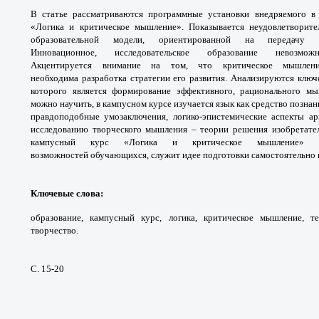
В статье рассматриваются
программные установки внедряемого 
«Логика и
критическое мышление». Показывается
неудовлетворит
образовательной модели,
ориентированной на передач
Инновационное,
исследовательское образование невоз
Акцентируется
внимание на том, что критическое мышле
необходима
разработка стратегии его развития.
Анализируются ключ
которого является формирование
эффективного, рационального м
можно научить,
в кампусном курсе изучается язык как средство
познан
правдоподобные умозаключения, логико-
эпистемические аспекты а
исследованию творческого
мышления – теории решения изобретате
кампусный
курс «Логика и критическое мышление»
возможностей
обучающихся, служит идее подготовки
самостоятельно
Ключевые слова
:
образование, кампусный курс,
логика, критическое мышление, 
творчество.
С. 15-20