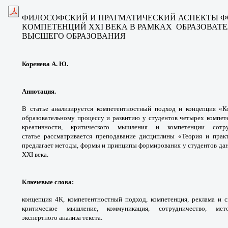
ФИЛОСОФСКИЙ И ПРАГМАТИЧЕСКИЙ АСПЕКТЫ 
КОМПЕТЕНЦИЙ ХХI ВЕКА В РАМКАХ ОБРАЗОВАТ
ВЫСШЕГО ОБРАЗОВАНИЯ
Коренева А. Ю.
Аннотация.
В статье анализируется
компетентностный подход и концепция
«К
образовательному процессу и развитию
у студентов четырех компе
креативности,
критического мышления и компетенции
сотр
статье
рассматривается преподавание дисциплины
«Теория и прак
предлагает методы, формы и
принципы формирования у студентов да
XXI века.
Ключевые слова
:
концепция 4K,
компетентностный подход, компетенция,
реклама и 
критическое мышление,
коммуникация, сотрудничество, м
экспертного
анализа текста.