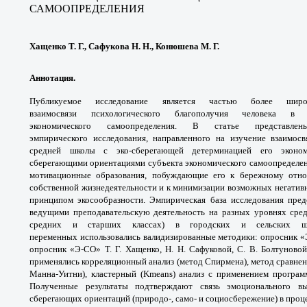
САМООПРЕДЕЛЕНИЯ
Хащенко Т. Г., Сафукова Н. Н., Конюшева М. Г.
Аннотация.
Публикуемое исследование
является частью более ш
взаимосвязи
психологического благополучия человека 
экономического
самоопределения. В статье представ
эмпирического
исследования, направленного на изучение
взаимос
средней школы с эко-сберегающей
детерминацией его эконо
сберегающими
ориентациями субъекта экономического
самоопределе
мотивационные образования,
побуждающие его к бережному от
собственной
жизнедеятельности и к минимизации возможных
негатив
принципом экосообразности. Эмпирическая
база исследования пре
ведущими преподавательскую
деятельность на разных уровнях сре
средних и
старших классах) в городских и сельских 
переменных
использовались валидизированные методики:
опросник «
опросник «Э-СО» Т. Г. Хащенко,
Н. Н. Сафуковой, С. В. Болтуново
применялись
корреляционный анализ (метод Спирмена),
метод сравне
Манна-Уитни), кластерный (Kmeans)
анализ с применением програ
Полученные
результаты подтверждают связь эмоционального
в
сберегающих ориентаций (природо-, само- и
социосбережение) в проц