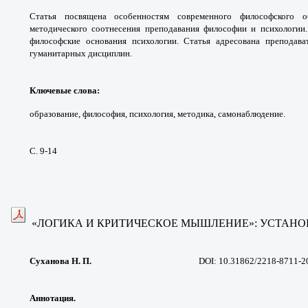
Статья посвящена особенностям
современного философского о
методического
соотнесения преподавания философии и
психологии
философские основания психологии.
Статья адресована преподав
гуманитарных дисциплин.
Ключевые слова
:
образование, философия,
психология, методика, самонаблюдение.
С. 9-14
«ЛОГИКА И КРИТИЧЕСКОЕ МЫШЛЕНИЕ»: УСТАН
Суханова Н. П.
DOI: 10.31862/2218-8711-2
Аннотация.