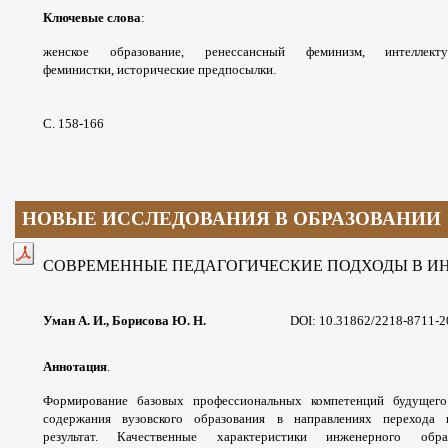
Ключевые слова
:
женское образование,
ренессансный феминизм, интеллек
феминистки,
исторические предпосылки.
С. 158-166
НОВЫЕ ИССЛЕДОВАНИЯ В ОБРАЗОВАНИИ
СОВРЕМЕННЫЕ ПЕДАГОГИЧЕСКИЕ ПОДХОДЫ
В И
Уман А. И., Борисова Ю. Н.
DOI: 10.31862/2218-8711-2
Аннотация
.
Формирование базовых
профессиональных компетенций будуще
содержания
вузовского образования в направлениях перехода
результат.
Качественные характеристики инженерного
обр