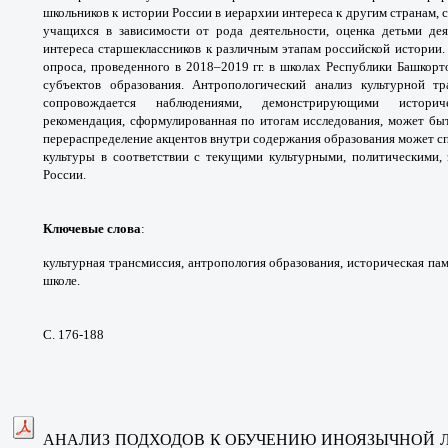
школьников к
истории России в иерархии интереса к другим
странам, 
учащихся в зависимости от рода
деятельности, оценка детьми де
интереса
старшеклассников к различным этапам
российской истории.
опроса, проведенного в 2018–
2019 гг. в школах Республики Башкор
субъектов
образования. Антропологический анализ
культурной т
сопровождается наблюдениями,
демонстрирующими истор
рекомендация,
сформулированная по итогам исследования,
может быт
перераспределение акцентов внутри
содержания образования может с
культуры в
соответствии с текущими культурными,
политическими,
России.
Ключевые слова
:
культурная трансмиссия,
антропология образования, историческая па
школе.
С. 176-188
АНАЛИЗ ПОДХОДОВ К ОБУЧЕНИЮ
ИНОЯЗЫЧНОЙ 