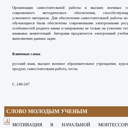
Организация самостоятельной
работы в высших военных об
современного
методического обеспечения, способств
усвоенного
материала. Для обеспечения самостоятельной
работы по
обучающиеся были обеспечены
современными электронными рес
особенностей
родного языка и направлены не только на
усвоение те
языковых компетенций. Авторами
предлагается электронный учеб
выполнению данных
задач.
Ключевые слова
:
русский язык, высшее
военное образовательное учреждение, курс
продукт,
самостоятельная работа, тесты.
С. 240-247
СЛОВО МОЛОДЫМ УЧЕНЫМ
МОТИВАЦИЯ В НАЧАЛЬНОЙ МОНТЕССОР