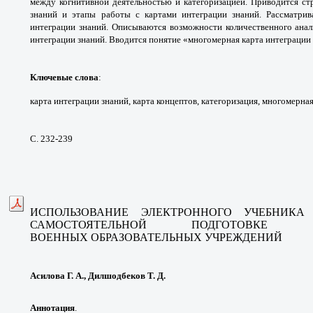
между когнитивной деятельностью и
категоризацией. Приводится с
знаний и этапы работы
с картами интеграции знаний. Рассматри
интеграции
знаний. Описываются возможности
количественного ана
интеграции знаний.
Вводится понятие «многомерная карта
интеграции 
Ключевые слова
:
карта интеграции знаний,
карта концептов, категоризация, многомерна
С. 232-239
ИСПОЛЬЗОВАНИЕ ЭЛЕКТРОННОГО УЧЕБНИК
САМОСТОЯТЕЛЬНОЙ
ПОДГОТОВКЕ 
ВОЕННЫХ
ОБРАЗОВАТЕЛЬНЫХ УЧРЕЖДЕНИЙ
Асилова Г. А., Дилшодбеков Т. Д.
Аннотация
.