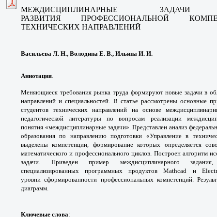
МЕЖДИСЦИПЛИНАРНЫЕ ЗАДА
РАЗВИТИЯ
ПРОФЕССИОНАЛЬНОЙ КОМ
ТЕХНИЧЕСКИХ НАПРАВЛЕНИЙ
Васильева Л. Н., Володина Е. В., Ильина И. И.
Аннотация
.
Меняющиеся требования рынка
труда формируют новые задачи в о
направлений
и специальностей. В статье рассмотрены
основные пр
студентов технических направлений
на основе междисциплинар
педагогической литературы
по вопросам реализации междисц
понятия
«междисциплинарные задачи». Представлен
анализ федераль
образования по направлению
подготовки «Управление в технич
выделены компетенции,
формирование которых определяется
сов
математического и профессионального циклов.
Построен алгоритм и
задачи. Приведен пример
междисциплинарного задани
специализированных
программных продуктов Mathcad и Elect
уровни
сформированности профессиональных
компетенций. Резул
диаграмм.
Ключевые слова
: