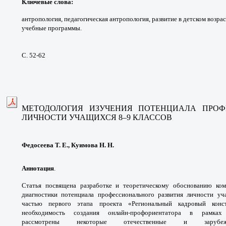
Ключевые слова
:
антропология, педагогическая
антропология, развитие в детском возра
учебные
программы.
С. 52-62
МЕТОДОЛОГИЯ ИЗУЧЕНИЯ ПОТЕНЦИАЛА
ПРОФ
ЛИЧНОСТИ
УЧАЩИХСЯ 8–9 КЛАССОВ
Федосеева Т. Е., Куимова Н. Н.
Аннотация
.
Статья посвящена разработке
и теоретическому обоснованию
ком
диагностики потенциала профессионального
развития личности уч
частью первого этапа проекта
«Региональный кадровый кон
необходимость
создания онлайн-профориентатора в рамк
рассмотрены
некоторые отечественные и зар