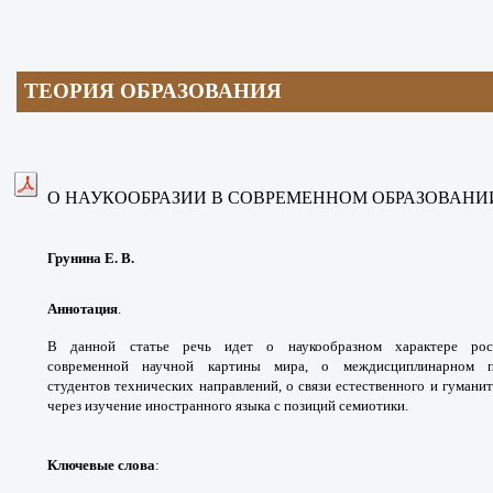
ТЕОРИЯ ОБРАЗОВАНИЯ
О НАУКООБРАЗИИ В СОВРЕМЕННОМ
ОБРАЗОВАНИ
Грунина Е. В.
Аннотация
.
В данной статье речь идет
о наукообразном характере ро
современной
научной картины мира, о междисциплинарном
студентов
технических направлений, о связи естественного
и гуманит
через изучение иностранного языка
с позиций семиотики.
Ключевые слова
: