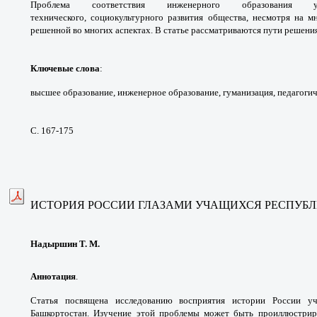
Проблема
соответствия инженерного образования
технического,
социокультурного развития общества, несмотря
на м
решенной во многих аспектах. В статье
рассматриваются пути решени
Ключевые слова
:
высшее образование,
инженерное образование, гуманизация,
педагогич
С. 167-175
ИСТОРИЯ РОССИИ ГЛАЗАМИ УЧАЩИХСЯ
РЕСПУБ
Надыршин Т. М.
Аннотация
.
Статья посвящена исследованию
восприятия истории России 
Башкортостан. Изучение
этой проблемы может быть проиллюстри