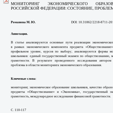
МОНИТОРИНГ ЭКОНОМИЧЕСКОГО
ОБРАЗ
РОССИЙСКОЙ
ФЕДЕРАЦИИ: СОСТОЯНИЕ, ПРОБЛ
Романова М. Ю.
DOI: 10.31862/2218-8711-20
Аннотация.
В статье анализируются
основные пути реализации экономическ
в
рамках экономического компонента предмета
«Обществознание
профильном уровне, курсов по
выбору; анализируются формы м
школьников:
единый государственный экзамен по
обществознанию, 
грамотности. В результате
проведенного исследования авторо
проблемы в области
мониторинга экономического образования.
Ключевые слова
:
мониторинг, экономическое
образование школьников, качество образ
предметы
«Обществознание» и «Экономика»,
государственный э
грамотность, международное
исследование финансовой грамотности.
С. 110-117