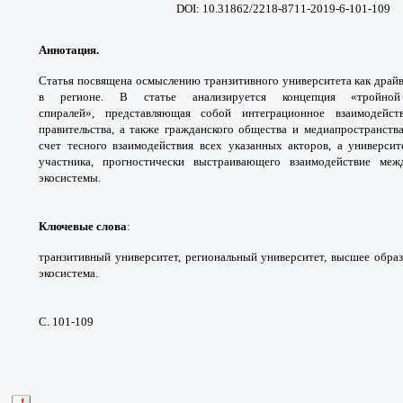
DOI: 10.31862/2218-8711-2019-6-101-109
Аннотация.
Статья посвящена осмыслению
транзитивного университета как драй
в регионе.
В статье анализируется концепция «тройн
спиралей»,
представляющая собой интеграционное
взаимодейс
правительства, а также гражданского общества
и медиапространств
счет тесного взаимодействия всех
указанных акторов, а универси
участника, прогностически
выстраивающего взаимодействие м
экосистемы.
Ключевые слова
:
транзитивный университет,
региональный университет, высшее обра
экосистема.
С. 101-109