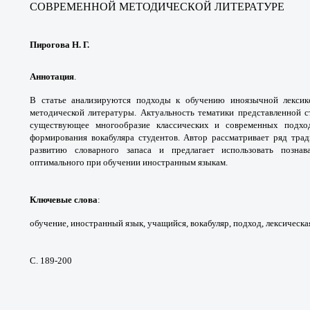
СОВРЕМЕННОЙ МЕТОДИЧЕСКОЙ
ЛИТЕРАТУРЕ
Пирогова Н. Г.
Аннотация
.
В статье анализируются подходы
к обучению иноязычной лекси
методической
литературы. Актуальность тематики
представленной с
существующее многообразие
классических и современных подх
формирования
вокабуляра студентов. Автор рассматривает
ряд тра
развитию словарного запаса и предлагает
использовать позна
оптимального при обучении
иностранным языкам.
Ключевые слова
:
обучение, иностранный язык,
учащийся, вокабуляр, подход, лексическа
С. 189-200