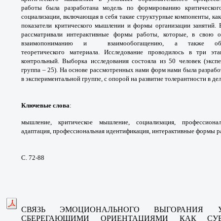
работы
была разработана модель по формированию
критическо
социализации, включающая в себя
такие структурные компоненты, ка
показатели
критического мышлении и формы организации
занятий.
рассматривали интерактивные формы
работы, которые, в свою 
взаимопониманию и
взаимообогащению, а также о
теоретического
материала. Исследование проводилось в три
эт
контрольный. Выборка исследования
состояла из 50 человек (экс
группа – 25). На
основе рассмотренных нами форм нами
была разрабо
в экспериментальной группе, с
опорой на развитие толерантности в де
Ключевые слова
:
мышление, критическое
мышление, социализация, профессион
адаптация,
профессиональная идентификация,
интерактивные формы р
С. 72-88
СВЯЗЬ ЭМОЦИОНАЛЬНОГО ВЫГОРАНИЯ
СБЕРЕГАЮЩИМИ
ОРИЕНТАЦИЯМИ КАК С