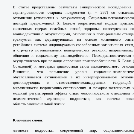
В статье представлены результаты
эмпирического исследования
адаптированности
старших подростков (n = 297) со стилев
отношения
(отношения к окружающим). Социально-
психологическ
позиций предложенной Х. Беллом теоретической
модели приспо
жизненных сферах семейных связей,
здоровья, повседневных с
взаимодействия с окружающими,
отношения к поло-ролевым станд
трактуется как
формирующаяся на основе жизненного оп
устойчивая
система индивидуально-своеобразных когнитивных
схем
и
структур потенциальных поведенческих реакций,
направленных
общению и социальному взаимодействию.
Психодиагностическая
осуществлялась при помощи опросника
приспособленности Х. Белла 
Соколовой) и методики
диагностики стиля межличностного отно
Выявлено, что
повышение уровня социально-психологи
обусловливается
активизацией в их интерперсональном отно
доминирующих
и ответственно-великодушных тенде
выраженности
недоверчиво-скептических и покорно-застенчивых
мощный
регуляторный эффект стиля межличностного
отношения и
психологической адаптации подростков, как система
пов
область
эмоциональной жизни.
Ключевые слова
:
личность подростка,
современный мир, социально-психол