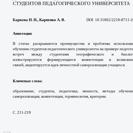
СТУДЕНТОВ
ПЕДАГОГИЧЕСКОГО УНИВЕРСИТЕТА
Баркова Н. Н., Карпенко А. В.
DOI: 10.31862/2218-8711-2
Аннотация
.
В статье раскрываются
преимущества и проблемы использов
обучении
студентов педагогического университета на
примере подгот
встреч между студентами
географического и биоло
иллюстрируются
формирующиеся компетенции и возмож
связей,
акцентируется идея личностной самореализации
учащихся.
Ключевые слова
:
образование, студенты,
педагогика, личность, методы обучен
самореализация,
компетенции, терминология, критерии.
С. 211-219