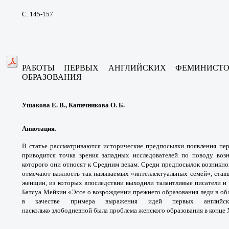
С. 145-157
РАБОТЫ ПЕРВЫХ АНГЛИЙСКИХ ФЕМИНИС
ОБРАЗОВАНИЯ
Ушакова Е. В., Капичникова О. Б.
Аннотация
.
В статье рассматриваются
исторические предпосылки появления п
приводится
точка зрения западных исследователей по
поводу воз
которого они относят к Средним векам.
Среди предпосылок возникн
отмечают важность так
называемых «интеллектуальных семей», ста
женщин,
из которых впоследствии выходили талантливые
писатели и
Батсуа Мейкин «Эссе о возрождении
прежнего образования леди в об
в качестве
примера выражения идей первых англи
насколько
злободневной была проблема женского
образования в конце X