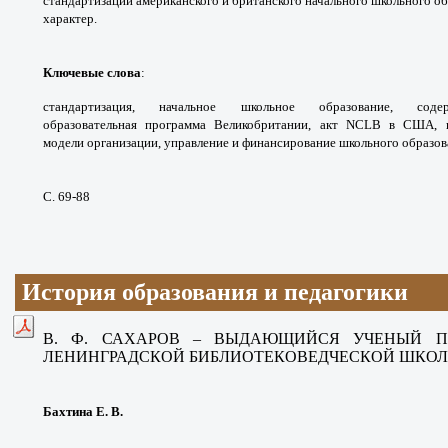
стандартизации
американского и британского начального
школьного об
характер.
Ключевые слова
:
стандартизация, начальное
школьное образование, со
образовательная
программа Великобритании, акт NCLB в США,
модели
организации, управление и финансирование
школьного образов
С. 69-88
История образования и педагогики
В. Ф. САХАРОВ – ВЫДАЮЩИЙСЯ УЧЕНЫЙ П
ЛЕНИНГРАДСКОЙ
БИБЛИОТЕКОВЕДЧЕСКОЙ ШКО
Бахтина Е. В.