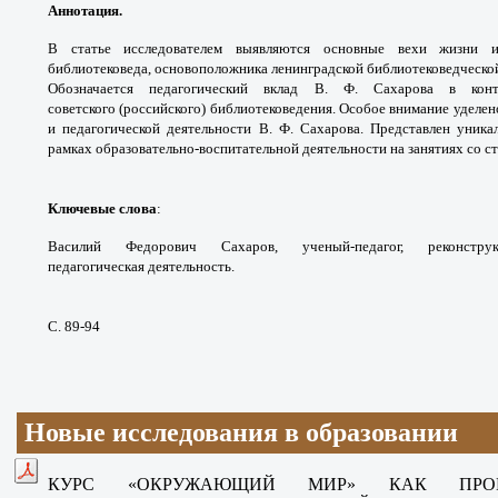
Аннотация.
В статье исследователем выявляются
основные вехи жизни 
библиотековеда, основоположника
ленинградской библиотековедческ
Обозначается
педагогический вклад В. Ф. Сахарова в кон
советского
(российского) библиотековедения. Особое
внимание уделен
и педагогической деятельности
В. Ф. Сахарова. Представлен уник
рамках
образовательно-воспитательной деятельности на
занятиях со с
Ключевые слова
:
Василий Федорович
Сахаров, ученый-педагог, реконст
педагогическая
деятельность.
С. 89-94
Новые исследования в образовании
КУРС «ОКРУЖАЮЩИЙ МИР» КАК ПРОП