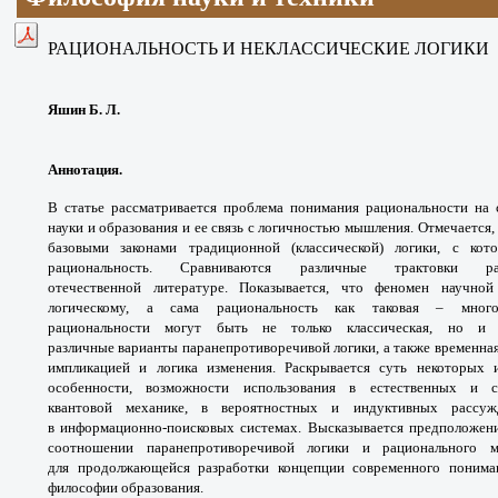
РАЦИОНАЛЬНОСТЬ И НЕКЛАССИЧЕСКИЕ ЛОГИКИ
Яшин Б. Л.
Аннотация.
В статье рассматривается проблема
понимания рациональности на
науки и образования
и ее связь с логичностью мышления. Отмечается
базовыми законами традиционной
(классической) логики, с ко
рациональность.
Сравниваются различные трактовки
р
отечественной
литературе. Показывается, что феномен научно
логическому,
а сама рациональность как таковая – мног
рациональности
могут быть не только классическая, но 
различные
варианты паранепротиворечивой логики, а также
временная
импликацией и логика изменения.
Раскрывается суть некоторых
особенности,
возможности использования в естественных
и с
квантовой
механике, в вероятностных и индуктивных
рассуж
в
информационно-поисковых системах.
Высказывается предположен
соотношении
паранепротиворечивой логики и рационального
м
для
продолжающейся разработки концепции
современного понима
философии образования.