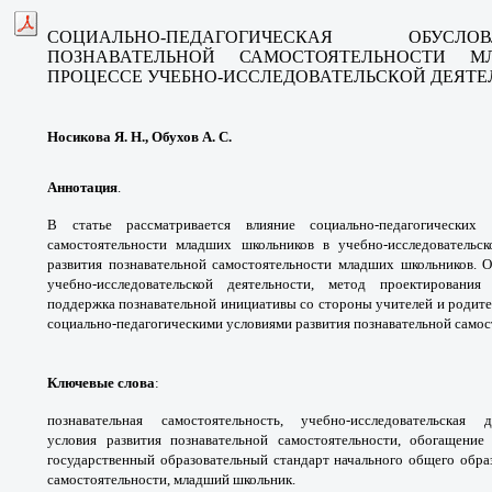
СОЦИАЛЬНО-ПЕДАГОГИЧЕСКАЯ ОБУСЛ
ПОЗНАВАТЕЛЬНОЙ САМОСТОЯТЕЛЬНОСТИ 
ПРОЦЕССЕ УЧЕБНО-ИССЛЕДОВАТЕЛЬСКОЙ ДЕЯТ
Носикова Я. Н., Обухов А. С.
Аннотация
.
В статье рассматривается влияние
социально-педагогически
самостоятельности младших
школьников в учебно-исследовательс
развития
познавательной самостоятельности младших
школьников. 
учебно-исследовательской
деятельности, метод проектировани
поддержка
познавательной инициативы со стороны
учителей и родите
социально-педагогическими
условиями развития познавательной
самос
Ключевые слова
:
познавательная
самостоятельность, учебно-исследовательская
д
условия
развития познавательной самостоятельности,
обогащение
государственный образовательный
стандарт начального общего обра
самостоятельности,
младший школьник.