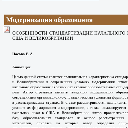
Модернизация образования
ОСОБЕННОСТИ СТАНДАРТИЗАЦИИ НАЧАЛЬНОГО 
США И ВЕЛИКОБРИТАНИИ
Носова Е. А.
Аннотация
.
Целью данной статьи является
сравнительная характеристика станда
и
Великобритании в современных условиях
модернизации начал
школьного образования.
В различных странах образовательные
станда
цель. Автор стремился выявить
тенденции модернизации образ
современными
организационно-управленческими условиями
формиров
в рассматриваемых странах.
В статье рассматриваются компонент
условия
их формирования и модернизации, а также
анализируется
начальных школ в США и
Великобритании. Автор проанализир
базу
образовательных стандартов на основе
рассмотренных 
материалов, опираясь
на которые автор определил о