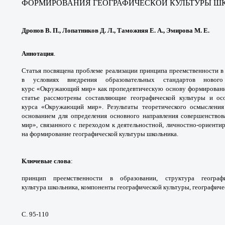
ФОРМИРОВАНИЯ ГЕОГРАФИЧЕСКОЙ
КУЛЬТУРЫ Ш
Дронов В. П., Лопатников Д. Л., Таможняя Е. А., Эмирова М. Е.
Аннотация
.
Статья посвящена проблеме
реализации принципа преемственности 
в
условиях внедрения образовательных стандартов
новог
курс
«Окружающий мир» как пропедевтическую
основу формирован
статье рассмотрены
составляющие географической культуры и
ос
курса
«Окружающий мир». Результаты теоретического
осмысления
основанием для определения
основного направления совершенство
мир»,
связанного с переходом к деятельностной,
личностно-ориенти
на формирование географической
культуры школьника.
Ключевые слова
:
принцип преемственности
в образовании, структура геогра
культура
школьника, компоненты географической
культуры, географич
С. 95-110