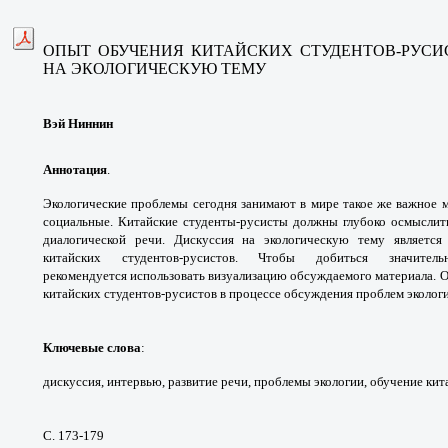
ОПЫТ ОБУЧЕНИЯ КИТАЙСКИХ СТУДЕНТОВ-РУС
НА ЭКОЛОГИЧЕСКУЮ ТЕМУ
Вэй Ниннин
Аннотация
.
Экологические проблемы сегодня
занимают в мире такое же важное м
социальные.
Китайские студенты-русисты должны глубоко
осмыслит
диалогической речи. Дискуссия на
экологическую тему являетс
китайских студентов-
русистов. Чтобы добиться значите
рекомендуется
использовать визуализацию обсуждаемого
материала. 
китайских студентов-русистов в
процессе обсуждения проблем экологи
Ключевые слова
:
дискуссия, интервью, развитие
речи, проблемы экологии, обучение ки
С. 173-179