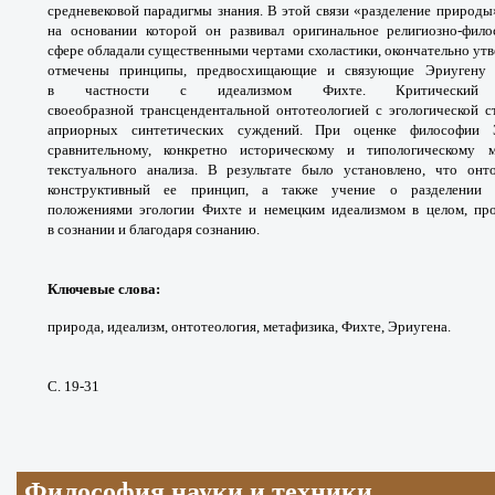
средневековой
парадигмы знания.
В этой связи «разделение природ
на основании
которой он развивал оригинальное религиозно-
фило
сфере
обладали существенными чертами схоластики,
окончательно утв
отмечены принципы,
предвосхищающие и связующие Эриуген
в
частности с идеализмом Фихте. Критическ
своеобразной
трансцендентальной онтотеологией с
эгологической 
априорных синтетических
суждений.
При оценке философии
сравнительному, конкретно
историческому и типологическому
текстуального анализа.
В результате было установлено, что онт
конструктивный
ее принцип, а также учение о разделении
положениями
эгологии Фихте и немецким идеализмом в целом,
пр
в
сознании и благодаря сознанию.
Ключевые слова:
природа, идеализм, онтотеология, метафизика, Фихте, Эриугена.
С. 19-31
Философия науки и техники