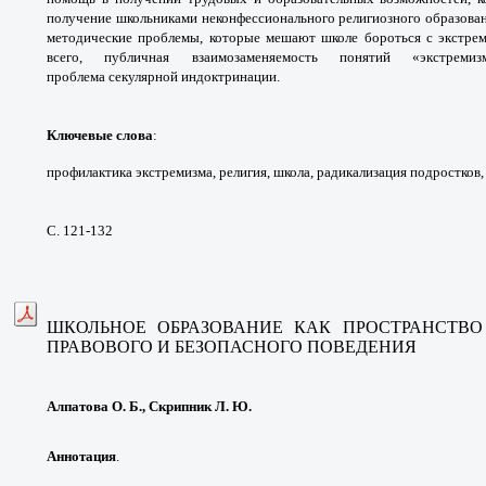
получение школьниками
неконфессионального религиозного
образова
методические проблемы, которые
мешают школе бороться с экстре
всего, публичная
взаимозаменяемость понятий «экстрем
проблема
секулярной индоктринации.
Ключевые слова
:
профилактика экстремизма,
религия, школа, радикализация подростков
С. 121-132
ШКОЛЬНОЕ ОБРАЗОВАНИЕ КАК ПРОСТРАНСТВО
ПРАВОВОГО И БЕЗОПАСНОГО ПОВЕДЕНИЯ
Алпатова О. Б., Скрипник Л. Ю.
Аннотация
.