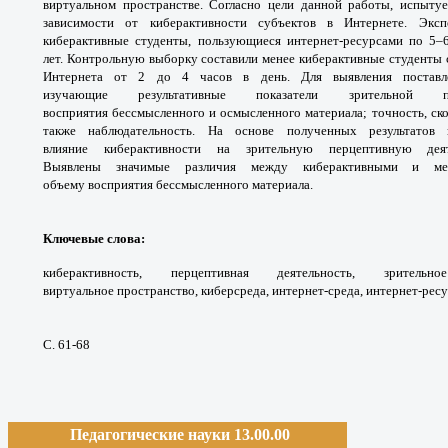
виртуальном
пространстве. Согласно цели данной работы,
испыту
зависимости от киберактивности субъектов
в Интернете. Экс
киберактивные студенты,
пользующиеся интернет-ресурсами по
5–
лет.
Контрольную выборку составили менее
киберактивные студенты с
Интернета от 2 до 4 часов в день.
Для выявления поста
изучающие
результативные показатели зрительной
восприятия
бессмысленного и осмысленного материала;
точность, ск
также наблюдательность. На
основе полученных результатов
влияние
киберактивности на зрительную перцептивную
де
Выявлены
значимые различия между киберактивными и
м
объему
восприятия бессмысленного материала.
Ключевые слова
:
киберактивность,
перцептивная деятельность, зрител
виртуальное
пространство, киберсреда, интернет-среда,
интернет-ресу
С. 61-68
Педагогические науки 13.00.00