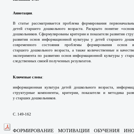
Аннотация
.
В статье рассматривается
проблема формирования первоначаль
детей
старшего дошкольного возраста. Раскрыто
понятие «осно
дошкольников. Сформулированы
критерии и показатели развития ст
развития основ
информационной культуры у детей старшего
дошк
современного
состояния проблемы формирования основ
старшего
дошкольного возраста, а также количественные
и качест
эксперимента по развитию основ
информационной культуры у ста
следственных связей полученных результатов.
Ключевые слова
:
информационная культура
детей дошкольного возраста, информ
структурные
компоненты, критерии, показатели и методика
раз
у
старших дошкольников.
С. 149-162
ФОРМИРОВАНИЕ МОТИВАЦИИ ОБУЧЕНИЯ ИН