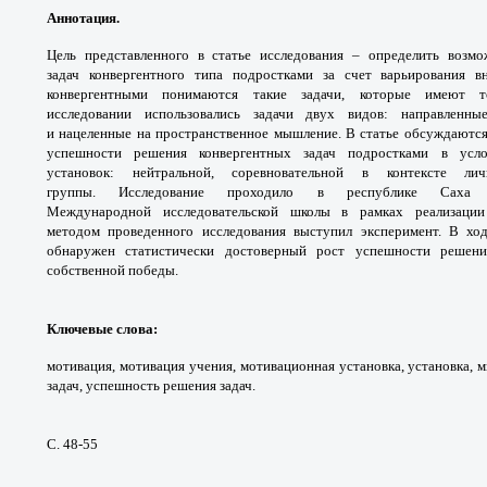
Аннотация.
Цель представленного в статье
исследования – определить возм
задач
конвергентного типа подростками за счет
варьирования 
конвергентными понимаются
такие задачи, которые имеют
исследовании
использовались задачи двух видов: направленн
и
нацеленные на пространственное мышление.
В статье обсуждаются
успешности решения
конвергентных задач подростками в ус
установок:
нейтральной, соревновательной в контексте
ли
группы.
Исследование проходило в республике Сах
Международной
исследовательской школы в рамках реализа
методом
проведенного исследования выступил
эксперимент. В хо
обнаружен статистически
достоверный рост успешности решен
собственной победы.
Ключевые слова
:
мотивация, мотивация учения,
мотивационная установка, установка,
задач,
успешность решения задач.
С. 48-55