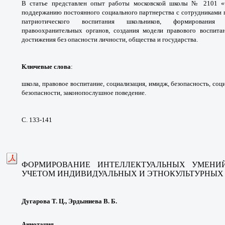
В статье представлен опыт работы
московской школы № 2101 «Ф
поддержанию постоянного
социального партнерства с сотрудниками
патриотическо
го воспитания школьников, формирования 
правоохранительных
органов, создания модели правового воспит
достижения без
опасности личности, общества и государства.
Ключевые слова
:
школа, правовое воспитание,
социализация, имидж, безопасность, со
безопасности,
законопослушное поведение.
С. 133-141
ФОРМИРОВАНИЕ ИНТЕЛЛЕКТУАЛЬНЫХ УМЕНИ
УЧЕТОМ ИНДИВИДУАЛЬНЫХ
И ЭТНОКУЛЬТУРНЫХ
Дугарова Т. Ц., Эрдыниева В. Б.
Аннотация
.