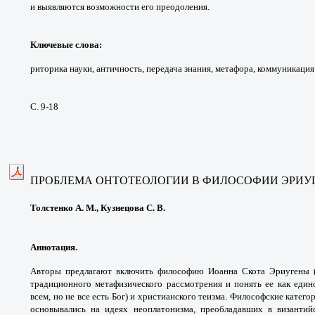
и
выявляются возможности его преодоления.
Ключевые слова:
риторика науки, античность,
передача знания, метафора, коммуникация
С. 9-18
ПРОБЛЕМА ОНТОТЕОЛОГИИ В ФИЛОСОФИИ ЭРИУ
Толстенко А. М., Кузнецова С. В.
Аннотация.
Авторы предлагают включить
философию Иоанна Скота Эриугены 
традиционного
метафизического рассмотрения и понять ее
как един
всем, но не все есть Бог) и христианского
теизма. Философские катего
основывались на идеях
неоплатонизма, преобладавших в византи