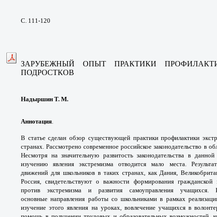
С. 111-120
ЗАРУБЕЖНЫЙ ОПЫТ ПРАКТИКИ ПРОФИЛАКТ
ПОДРОСТКОВ
Надыршин Т. М.
Аннотация
.
В статье сделан обзор существующей
практики профилактики экст
странах. Рассмотрено
современное российское законодательство
в об
Несмотря на значительную развитость
законодательства в данно
изучению явления
экстремизма отводится мало места. Результ
движений
для школьников в таких странах, как Дания,
Великобрита
Россия, свидетельствуют о важности
формирования гражданской
против экстремизма и
развития самоуправления учащихся.
основные
направления работы со школьниками в рамках
реализац
изучение этого явления на уроках,
вовлечение учащихся в волон
помощь
в получении трудовых и образовательных
возможностей, 