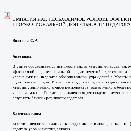
ЭМПАТИЯ КАК НЕОБХОДИМОЕ УСЛОВИЕ ЭФФЕК
ПРОФЕССИОНАЛЬНОЙ ДЕЯТЕЛЬНОСТИ ПЕДАГОГА
Володина С. А.
Аннотация.
В статье обосновывается значимость
такого качества личности, как 
эффективной
профессиональной педагогической деятельности
уровня
эмпатии педагогов образовательных учреждений
г. Москвы 
педагогического вуза. Результаты
свидетельствуют о недостаточн
качества у
значительного числа респондентов: только
немного более п
уровнем эмпатии. Достаточное
количество респондентов имеет ее н
результаты
близки к результатам педагогов.
Ключевые слова
:
качества личности педагога,
конструктивное взаимодействие, кон
педагога, уровни эмпатии, эмпатия.