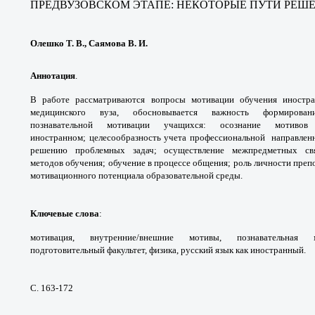
ПРЕДВУЗОВСКОМ ЭТАПЕ:
НЕКОТОРЫЕ ПУТИ РЕШ
Олешко Т. В., Саямова В. И.
Аннотация
.
В работе рассматриваются вопросы
мотивации обучения иност
медицинского вуза,
обосновывается важность формиро
познавательной
мотивации учащихся: осознание мотив
иностранном;
целесообразность учета профессиональной
направлен
решению проблемных задач;
осуществление межпредметных с
методов
обучения; обучение в процессе общения; роль
личности преп
мотивационного потенциала
образовательной среды.
Ключевые слова
:
мотивация, внутренние/
внешние мотивы, познавательная
подготовительный
факультет, физика, русский язык как
иностранный.
С. 163-172