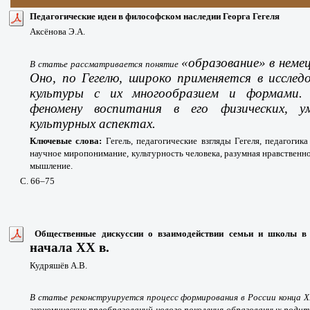
Педагогические идеи в философском наследии Георга Гегеля
Аксёнова Э.А.
«образование
» в неме
В статье рассматривается понятие
Оно, по Гегелю, широко применяется в иссле
культуры с их многообразием и формами. 
феномену воспитания в его физических, у
культурных аспектах.
Ключевые слова:
Гегель, педагогические взгляды Гегеля, педагогик
научное миропонимание, культурность человека, разумная нравственно
мышление.
С. 66
–75
Общественные дискуссии о взаимодействии семьи и школы в 
начала XX в.
Кудряшёв А.В.
В статье реконструируется процесс формирования в России конца 
экономических преобразований нового поколения образованных родит