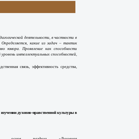
агогической деятельности, в частности в
. Определяется, какие из задач
– тактик
во юмора. Проявление как способности
уровень интеллектуальных способностей,
дственная связь, эффективность средства,
 изучении духовно-нравственной культуры в
еских основ раздела
«
Духовная