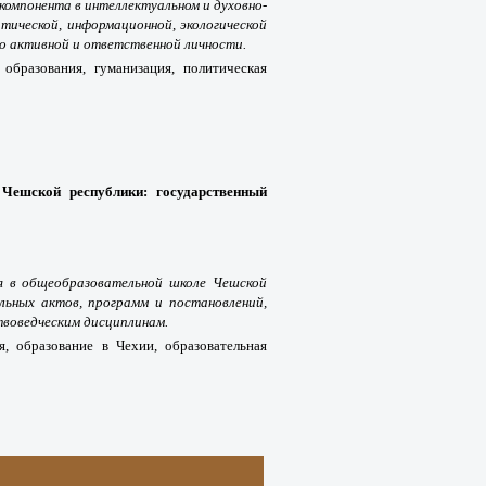
 компонента в интеллектуальном и духовно-
тической, информационной, экологической
о активной и ответственной личности.
 образования, гуманизация, политическая
Чешской республики: государственный
 в общеобразовательной школе Чешской
льных актов, программ и постановлений,
воведческим дисциплинам.
я, образование в Чехии, образовательная