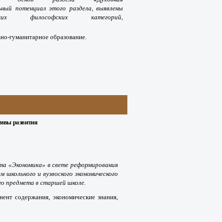
ьный потенциал этого раздела, выявлены
 философских категорий,
льно-гуманитарное образование.
тивы развития
ета
«
Экономика
» в свете реформирования
 школьного и вузвоского экономического
о предмета в старшей школе.
нент содержания, экономические знания,