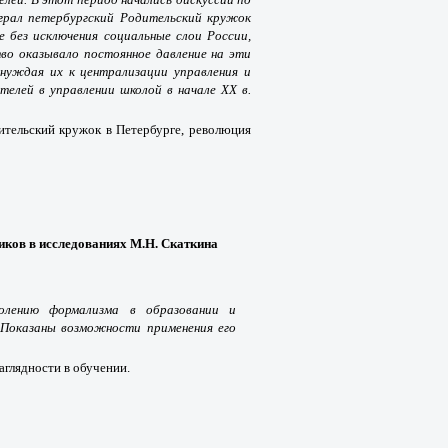
грал петербургский Родительский кружок
се без исключения социальные слои России,
во оказывало постоянное давление на эти
инуждая их к централизации управления и
телей в управлении школой в начале XX в.
ительский кружок в Петербурге, революция
иков в исследованиях М.Н. Скаткина
олению формализма в образовании и
 Показаны возможности применения его
аглядности в обучении.