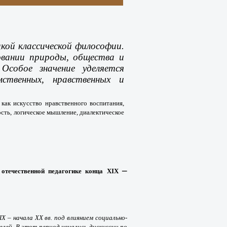
цкой классической философии.
довании природы, общества и
Особое значение уделяется
мственных, нравственных и
а как искусство нравственного воспитания,
сть, логическое мышление, диалектическое
–
отечественной педагогике конца XIX
XIX
– начала XX вв. под влиянием социально-
елей. В этот период начались дискуссии по