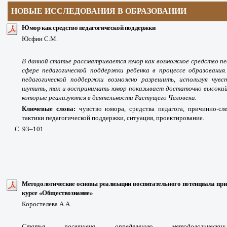
НОВЫЕ ИССЛЕДОВАНИЯ В ОБРАЗОВАНИИ
Юмор как средство педагогической поддержки
Юсфин С.М.
В данной статье рассматривается юмор как возможное средство пед
сфере педагогической поддержки ребенка в процессе образования
педагогической поддержки
возможно разрешить, используя чувст
шутить, так и воспринимать юмор показывает достаточно высокий 
которые реализуются в деятельности Растущего Человека.
Ключевые слова:
чувство юмора, средства педагога, причинно-сле
тактики педагогической поддержки, ситуация, проектирование.
С. 93
–101
Методологические основы реализации воспитательного потенциала при
курсе
«Обществознание
»
Коростелева А.А.
Статья посвящена определению методологич