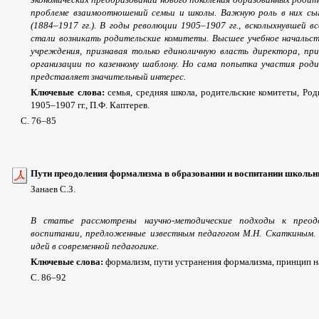
проблеме взаимоотношений семьи и школы. Важную роль в них сы
(1884
–1917 гг.). В годы революции 1905
–1907 гг., всколыхнувшей в
стали возникать родительские комитеты. Высшее учебное начальст
учреждения, признавая только единоличную власть директора, пр
организации по казенному шаблону. Но сама попытка участия роди
представляет значительный интерес.
Ключевые слова:
семья, средняя школа, родительские комитеты, Род
1905
–1907 гг., П.Ф. Каптерев.
С. 76
–85
Пути преодоления формализма в образовании и воспитании школьн
Занаев С.З.
В статье рассмотрены научно-методические подходы к преод
воспитании, предложенные известным педагогом М.Н. Скаткиным.
идей в современной педагогике.
Ключевые слова:
формализм, пути устранения формализма, принцип н
С. 86
–92