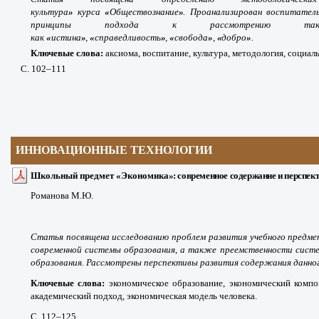
культура
»
курса
«
Обществознание
»
. Проанализирован воспитател
принципы подхода к рассмотрению таких
как
«
истина
»
,
«
справедливость
»
,
«
свобода
»
,
«
добро
»
.
Ключевые слова:
аксиома, воспитание, культура, методология, социа
С. 102
–111
ИННОВАЦИОННЫЕ ТЕХНОЛОГИИ
Школьный предмет
«
Экономика
»: современное содержание и перспек
Романова М.Ю.
Статья посвящена исследованию проблем развития учебного предм
современной системы образования, а также преемственности систем
образования. Рассмотрены перспективы развития содержания данног
Ключевые слова:
экономическое образование, экономический компо
академический подход, экономическая модель человека.
С. 112
–125