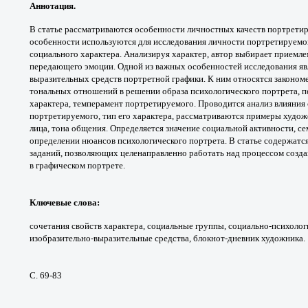
Аннотация.
В статье рассматриваются
особенности личностных качеств
портретир
особенности
используются для исследования личности
портретируемог
социального характера. Анализируя
характер, автор выбирает приемл
передающего эмоции. Одной
из важных особенностей исследования я
выразительных
средств портретной графики. К ним относятся
законом
тональных
отношений в решении образа психологического
портрета, 
характера,
темперамент портретируемого. Проводится
анализ влияния
портретируемого, тип его характера,
рассматриваются примеры худо
лица, тона
общения. Определяется значение социальной
активности, с
определении
нюансов психологического портрета. В статье
содержатс
заданий,
позволяющих целенаправленно работать над
процессом созда
в
графическом портрете.
Ключевые слова
:
сочетания свойств характера,
социальные группы, социально-психоло
изобразительно-
выразительные средства, блокнот-дневник
художника.
С. 69-83