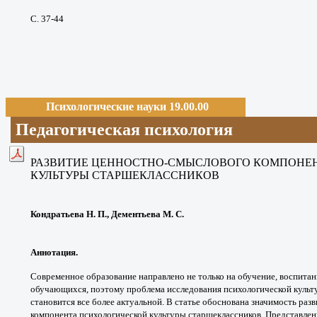
С. 37-44
Психологические науки 19.00.00
Педагогическая психология
РАЗВИТИЕ ЦЕННОСТНО-СМЫСЛОВОГО КОМПОНЕ
КУЛЬТУРЫ СТАРШЕКЛАССНИКОВ
Кондратьева Н. П., Дементьева М. С.
Аннотация.
Современное образование
направлено не только на обучение,
воспитан
обучающихся, поэтому проблема
исследования психологической куль
становится все более
актуальной. В статье обоснована значимость
разв
компонента
психологической культуры старшеклассников.
Представлен