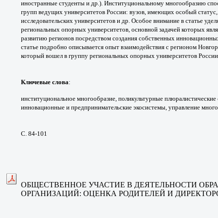
иностранные
студенты и др.). Институциональному
многообразию спо
групп ведущих университетов России:
вузов, имеющих особый статус
исследовательских университетов
и др. Особое внимание в статье уде
региональных опорных
университетов, основной задачей которых
явл
развитию
регионов посредством создания собственных
инновационны
статье подробно описывается опыт
взаимодействия с регионом Новго
который вошел
в группу региональных опорных университетов
России
Ключевые слова
:
институциональное
многообразие, поликультурные
плюралистические 
инновационные и предпринимательские
экосистемы, управление мног
С. 84-101
ОБЩЕСТВЕННОЕ УЧАСТИЕ В ДЕЯТЕЛЬНОСТИ
ОБР
ОРГАНИЗАЦИЙ:
ОЦЕНКА РОДИТЕЛЕЙ И ДИРЕКТО