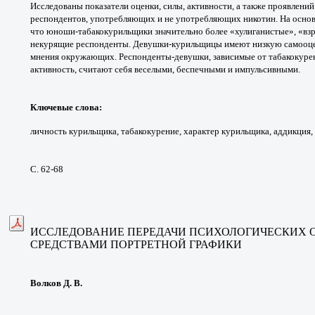
Исследованы
показатели оценки, силы, активности, а также
проявлений
респондентов,
употребляющих и не употребляющих
никотин. На осно
что юноши-табакокурильщики
значительно более «хулиганистые», «в
некурящие
респонденты. Девушки-курильщицы имеют
низкую самооце
мнения
окружающих. Респонденты-девушки, зависимые
от табакокур
активность, считают себя веселыми,
беспечными и импульсивными.
Ключевые слова
:
личность курильщика,
табакокурение, характер курильщика,
аддикция,
С. 62-68
ИССЛЕДОВАНИЕ ПЕРЕДАЧИ
ПСИХОЛОГИЧЕСКИХ 
СРЕДСТВАМИ ПОРТРЕТНОЙ
ГРАФИКИ
Волков Д. В.