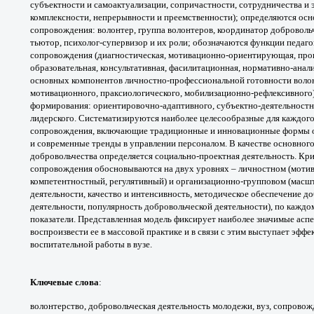
субъектности и самоактуализации,
сопричастности, сотрудничества и
комплексности, непрерывности
и преемственности); определяются ос
сопровождения:
волонтер, группа волонтеров, координатор
добровольч
тьютор,
психолог-супервизор и их роли; обозначаются
функции педаго
сопровождения
(диагностическая, мотивационно-
ориентирующая, про
образовательная,
консультативная, фасилитационная,
нормативно-анали
основных компонентов
личностно-профессиональной готовности
воло
мотивационного,
праксиологического, мобилизационно-
рефлексивного)
формирования:
ориентировочно-адаптивного, субъектно-
деятельностн
лидерского.
Систематизируются наиболее целесообразные
для каждог
сопровождения, включающие
традиционные и инновационные формы
и
современные тренды в управлении персоналом.
В качестве основног
добровольчества определяется
социально-проектная деятельность. Кр
сопровождения
обосновываются на двух уровнях – личностном
(моти
компетентностный,
регулятивный) и организационно-групповом
(масш
деятельности,
качество и интенсивность, методическое
обеспечение до
деятельности,
популярность добровольческой деятельности),
по каждо
показатели.
Представленная модель фиксирует наиболее
значимые асп
воспроизвести ее в массовой практике и
в связи с этим выступает эфф
воспитательной работы в вузе.
Ключевые слова
:
волонтерство, добровольческая
деятельность молодежи, вуз, сопровож