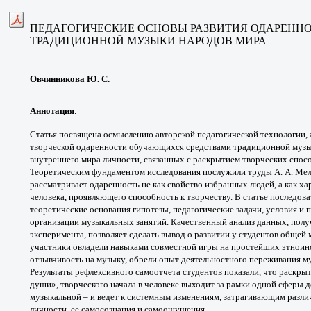
ПЕДАГОГИЧЕСКИЕ ОСНОВЫ РАЗВИТИЯ
ОДАРЕННО
ТРАДИЦИОННОЙ
МУЗЫКИ НАРОДОВ МИРА
Овчинникова Ю. С.
Аннотация
.
Статья посвящена осмыслению
авторской педагогической технологии,
творческой
одаренности обучающихся средствами
традиционной музы
внутреннего мира
личности, связанных с раскрытием творческих
спосо
Теоретическим
фундаментом исследования послужили труды
А. А. Ме
рассматривает
одаренность не как свойство избранных
людей, а как х
человека,
проявляющего способность к творчеству. В статье
последова
теоретические
основания гипотезы, педагогические задачи,
условия и 
организации
музыкальных занятий. Качественный
анализ данных, полу
эксперимента, позволяет
сделать вывод о развитии у студентов общей
участники
овладели навыками совместной игры на
простейших этноин
отзывчивость на музыку, обрели
опыт деятельностного переживания 
Результаты
рефлексивного самоотчета студентов показали,
что раскрыт
души»,
творческого начала в человеке выходит за
рамки одной сферы д
музыкальной – и ведет к системным
изменениям, затрагивающим разл
личности, ее самосознания и
самоощущения.