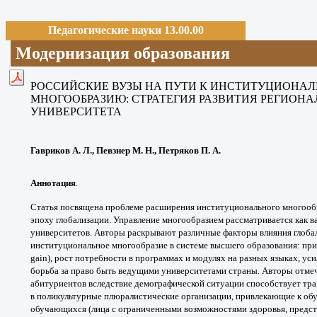
Педагогические науки 13.00.00
Модернизация образования
РОССИЙСКИЕ ВУЗЫ НА ПУТИ
К ИНСТИТУЦИОНА
МНОГООБРАЗИЮ:
СТРАТЕГИЯ РАЗВИТИЯ РЕГИОН
УНИВЕРСИТЕТА
Гавриков А. Л., Певзнер М. Н., Петряков П. А.
Аннотация
.
Статья посвящена проблеме
расширения институционального многоо
эпоху
глобализации. Управление многообразием
рассматривается как в
университетов. Авторы раскрывают
различные факторы влияния глоба
институциональное многообразие
в системе высшего образования: пр
gain),
рост потребности в программах и модулях на
разных языках, ус
борьба за право быть ведущими
университетами страны. Авторы отме
абитуриентов вследствие
демографической ситуации способствует
тра
в
поликультурные плюралистические организации,
привлекающие к об
обучающихся (лица с ограниченными
возможностями здоровья, предс