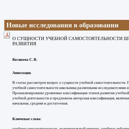
Новые исследования в образовании
О СУЩНОСТИ УЧЕБНОЙ
САМОСТОЯТЕЛЬНОСТИ 
РАЗВИТИЯ
Косикова С. В.
Аннотация
.
В статье рассмотрен вопрос
о сущности учебной самостоятельности.
П
учебной
самостоятельности школьника различными
исследователями 
Проанализированы уровневые
классификации этапов развития учебно
учебной
деятельности и предложена авторская
классификация, включ
начальная, средняя и
достаточная.
Ключевые слова
:
учебная самостоятельность,
познавательный интерес, учебные действи