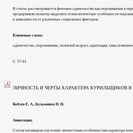
В статье рассматривается феномен
одиночества как переживания в пе
предприняли
попытку выделить психологические особенности
пережив
в
зависимости от различных социальных факторов.
Ключевые слова
:
одиночество, переживание,
пожилой возраст, адаптация, смысложизн
С. 57-61
ЛИЧНОСТЬ И ЧЕРТЫ ХАРАКТЕРА КУРИЛЬЩИКОВ 
Кобзев Е. А., Кузьминов Н. Н.
Аннотация.
Статья посвящена изучению
личностным особенностям характера юн