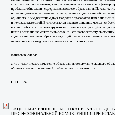
современного
образования, что рассматривается в статье как
фактор, 
проблемы
обновления содержания высшего образования.
Показано, чт
проектируемые
качественные характеристики содержания
образовани
одновременным
действием двух моделей образовательных
отношений 
и
человекоразмерной.
В статье дается краткое описание модели
субъек
высшего
образования, конструкция которого востребует
субъектную по
иначе
адекватно не может быть освоено. Это позволяет
ему выступить
содержания высшего образования,
содействовать становлению челове
отношений и выходу
высшей школы из состояния кризиса.
Ключевые слова
:
антропологическое измерение
образования, содержание высшего обра
образовательных
отношений, субъектоцентрированность.
С. 113-124
АКЦЕССИЯ ЧЕЛОВЕЧЕСКОГО КАПИТАЛА
СРЕДСТ
ПРОФЕССИОНАЛЬНОЙ
КОМПЕТЕНЦИИ ПРЕПОДАВ