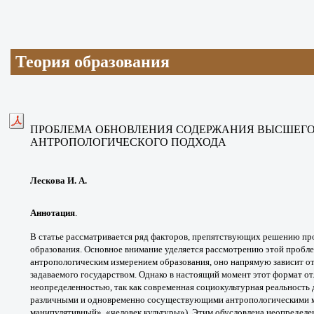
Теория образования
ПРОБЛЕМА ОБНОВЛЕНИЯ
СОДЕРЖАНИЯ ВЫСШЕГО
АНТРОПОЛОГИЧЕСКОГО ПОДХОДА
Лескова И. А.
Аннотация
.
В статье рассматривается ряд факторов,
препятствующих решению пр
образования. Основное
внимание уделяется рассмотрению этой проб
антропологическим
измерением образования, оно напрямую зависит о
задаваемого
государством. Однако в настоящий момент этот
формат от
неопределенностью,
так как современная социокультурная реальность
различными
и одновременно сосуществующими
антропологическими 
манипулятивный», «человек
культуры»). Этим обусловлена неопредел