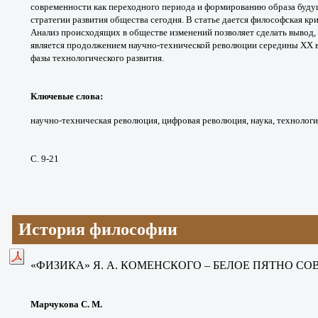
современности
как переходного периода и формированию
образа буду
стратегии
развития общества сегодня. В статье дается
философская кр
Анализ происходящих в обществе
изменений позволяет сделать вывод,
является продолжением
научно-технической революции середины
ХХ в
фазы
технологического развития.
Ключевые слова:
научно-техническая
революция, цифровая революция, наука,
технологи
С. 9-21
История философии
«ФИЗИКА» Я. А. КОМЕНСКОГО – БЕЛОЕ ПЯТНО
СО
Марчукова С. М.