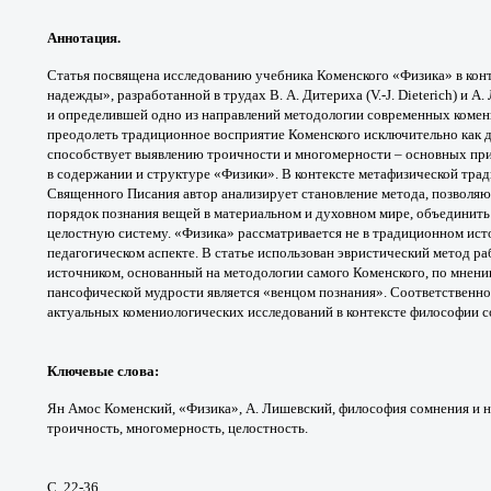
Аннотация.
Статья посвящена исследованию
учебника Коменского «Физика» в кон
надежды»,
разработанной в трудах В. А. Дитериха (V.-J.
Dieterich) и А
и
определившей одно из направлений методологии
современных комен
преодолеть традиционное
восприятие Коменского исключительно
как 
способствует
выявлению троичности и многомерности –
основных при
в
содержании и структуре «Физики». В контексте
метафизической тра
Священного Писания автор
анализирует становление метода, позволя
порядок
познания вещей в материальном и духовном
мире, объединить
целостную систему.
«Физика» рассматривается не в традиционном
ист
педагогическом аспекте. В статье использован
эвристический метод ра
источником, основанный
на методологии самого Коменского, по
мнени
пансофической мудрости является
«венцом познания». Соответственно,
актуальных
комениологических исследований в контексте
философии с
Ключевые слова
:
Ян Амос Коменский,
«Физика», А. Лишевский, философия сомнения
и 
троичность,
многомерность, целостность.
С. 22-36