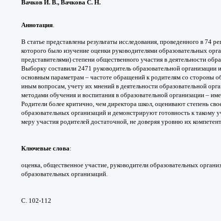
Вачков И. В., Вачкова С. Н.
Аннотация
.
В статье представлены результаты
исследования, проведенного в 74 р
которого
было изучение оценки руководителями
образовательных орг
представителями) степени
общественного участия в деятельности
обра
Выборку
составили 2471 руководитель образовательной
организации и
основным параметрам – частоте обращений
к родителям со стороны о
иным вопросам, учету
их мнений в деятельности образовательной
орга
методами
обучения и воспитания в образовательной
организации – им
Родители более критично, чем
директора школ, оценивают степень сво
образовательных
организаций и демонстрируют готовность к
такому у
меру
участия родителей достаточной, не доверяя
уровню их компетент
Ключевые слова
:
оценка, общественное участие,
руководители образовательных органи
образовательных
организаций.
С. 102-112