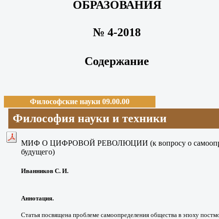
ОБРАЗОВАНИЯ
№ 4-2018
Содержание
Философские науки 09.00.00
Философия науки и техники
МИФ О ЦИФРОВОЙ РЕВОЛЮЦИИ
(к вопросу о самоо
будущего)
Иванников С. И.
Аннотация.
Статья посвящена проблеме
самоопределения общества в эпоху
постм