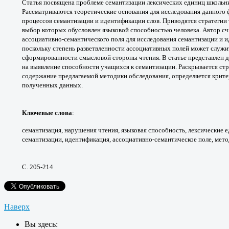
Статья посвящена проблеме
семантизации лексических единиц школь
Рассматриваются
теоретические основания для исследования
данного 
процессов
семантизации и идентификации слов.
Приводятся стратегии
выбор которых
обусловлен языковой способностью человека.
Автор с
ассоциативно-семантического поля для
исследования семантизации и 
поскольку степень
разветвленности ассоциативных полей может
служи
сформированности
смысловой стороны чтения.
В статье представлен 
на выявление способности
учащихся к семантизации. Раскрывается
стр
содержание
предлагаемой методики обследования,
определяется крит
полученных данных.
Ключевые слова
:
семантизация, нарушения
чтения, языковая способность, лексические
е
семантизации,
идентификация, ассоциативно-семантическое
поле, мето
С. 205-214
Наверх
Вы здесь: