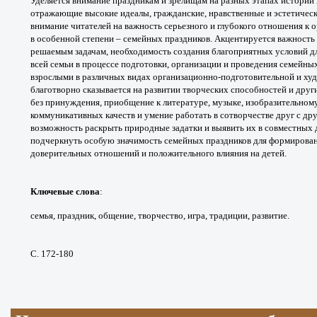
Уделяется
внимание праздникам и зрелищам на разных
этапах истории
отражающие высокие идеалы,
гражданские, нравственные и эстетичес
внимание читателей на
важность серьезного и глубокого отношения
к 
в
особенной степени – семейных праздников.
Акцентируется важность
решаемым задачам,
необходимость создания благоприятных условий
д
всей
семьи в процессе подготовки, организации
и проведения семейны
взрослыми в различных
видах организационно-подготовительной и
ху
благотворно
сказывается на развитии творческих
способностей и друг
без принуждения, приобщение
к литературе, музыке, изобразительном
коммуникативных
качеств и умение работать в сотворчестве друг
с др
возможность
раскрыть природные задатки и выявить их в
совместных д
подчеркнуть
особую значимость семейных праздников для
формирован
доверительных отношений и положительного
влияния на детей.
Ключевые слова
:
семья, праздник, общение,
творчество, игра, традиции, развитие.
С. 172-180