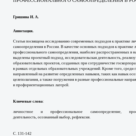
ПРОФЕССИОНАЛЬНОГО
САМООПРЕДЕЛЕНИЯ В Р
Гришина И. А.
Аннотация.
Статья посвящена исследованию
современных подходов к практике л
самоопределения
в России. В качестве основных подходов к
практике 
профессионального
самоопределения, наиболее распространенных
в н
выделены
проектный подход, исследовательская
деятельность, реализ
образовательных проектов, созданных при
сотрудничестве госкорпор
в рамках отдельных
образовательных учреждений. Кроме того, среди
направленный на
развитие определенных навыков, таких как навык
осо
целеполагания,
а также погружения в разные профессиональные
напра
и
профориентационных лагерей.
Ключевые слова
:
личностное и
профессиональное самоопределение, п
деятельность,
осознанный выбор, рефлексия.
С. 131-142