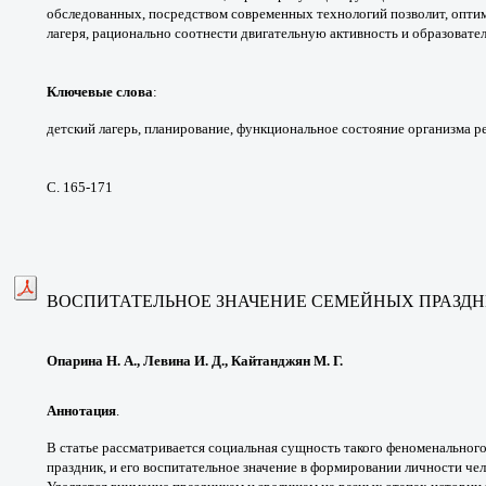
обследованных,
посредством современных технологий позволит,
оптим
лагеря,
рационально соотнести двигательную активность
и образовате
Ключевые слова
:
детский лагерь, планирование,
функциональное состояние организма р
С. 165-171
ВОСПИТАТЕЛЬНОЕ ЗНАЧЕНИЕ
СЕМЕЙНЫХ ПРАЗД
Опарина Н. А., Левина И. Д., Кайтанджян М. Г.
Аннотация
.
В статье рассматривается социальная
сущность такого феноменальног
праздник, и его
воспитательное значение в формировании
личности чел