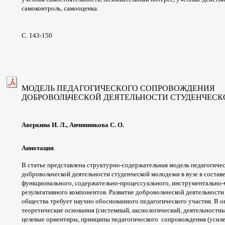
самоконтроль,
самооценка.
С. 143-150
МОДЕЛЬ ПЕДАГОГИЧЕСКОГО
СОПРОВОЖДЕНИЯ
ДОБРОВОЛЬЧЕСКОЙ
ДЕЯТЕЛЬНОСТИ СТУДЕНЧЕС
Аверкина И. Л., Авчинникова С. О.
Аннотация
.
В статье представлена структурно-
содержательная модель педагогиче
добровольческой
деятельности студенческой молодежи в
вузе в состав
функционального, содержательно-
процессуального, инструментально-
результативного
компонентов. Развитие добровольческой
деятельности
общества требует научно обоснованного
педагогического участия. В 
теоретические основания
(системный, аксиологический, деятельностн
целевые
ориентиры, принципы педагогического
сопровождения (усил