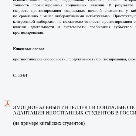
точность
прогнозирования социальных явлений. В результат
скорость
прогнозирования социальных явлений снижается
у ки
по
сравнению с менее киберактивными испытуемыми.
Присутствую
контрольной выборками по показателю точности
прогнозирования 
влияние длительности и системности
пребывания субъектов
прогнозирования.
Ключевые слова
:
прогностические
способности, продуктивность прогнозирования,
кибе
С. 56-64
ЭМОЦИОНАЛЬНЫЙ ИНТЕЛЛЕКТ И
СОЦИАЛЬНО-П
АДАПТАЦИЯ
ИНОСТРАННЫХ СТУДЕНТОВ В РОС
(на примере китайских студентов)