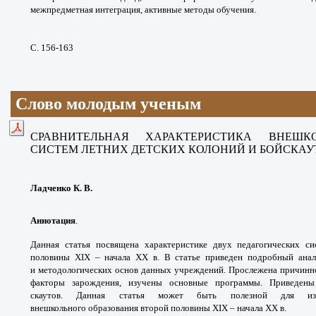
межпредметная
интеграция, активные методы обучения.
С. 156-163
Слово молодым ученым
СРАВНИТЕЛЬНАЯ ХАРАКТЕРИСТИКА
ВНЕШК
СИСТЕМ
ЛЕТНИХ ДЕТСКИХ КОЛОНИЙ И БОЙСКАУ
Ладченко К. В.
Аннотация
.
Данная статья посвящена
характеристике двух педагогических с
половины
XIX – начала XX в. В статье приведен подробный
ана
и
методологических основ данных учреждений.
Прослежена причинно
факторы зарождения,
изучены основные программы. Приведе
скаутов.
Данная статья может быть полезной для и
внешкольного
образования второй половины XIX – начала XX в.