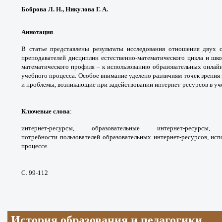
Боброва Л. Н., Никулова Г. А.
Аннотация
.
В статье представлены результаты
исследования отношения двух
преподавателей
дисциплин естественно-математического цикла
и шко
математического профиля – к использованию
образовательных онлайн
учебного процесса. Особое
внимание уделено различиям точек зрения
и
проблемы, возникающие при задействовании
интернет-ресурсов в уч
Ключевые слова
:
интернет-ресурсы,
образовательные интернет-ресурс
потребности
пользователей образовательных интернет-
ресурсов, исп
процессе.
С. 99-112
История образования и педагогики