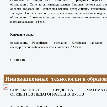
Обозначается
сущностный компонент обращения первых
образования.
Отмечается законодательная базисная основа
для ра
области образования. Приведены важные
детерминанты китайского
Ланьцин. Особое
внимание уделяется важным направлениям
междунар
образования. Приведены
авторские размышления относительно
пер
в
образовательной сфере.
Ключевые слова
:
образование, Российская
Федерация, Китайская народная
государственная
образовательная политика, XXI век.
С. 140-148
Инновационные технологии в образо
СОВРЕМЕННЫЕ СРЕДСТВА
МАТЕМА
СТУДЕНТОВ
ПЕДАГОГИЧЕСКИХ ВУЗОВ