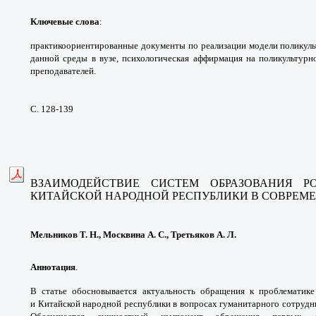
Ключевые слова
:
практикоориентированные документы по
реализации модели поликул
данной среды
в вузе, психологическая аффирмация на
поликультурн
преподавателей.
С. 128-139
ВЗАИМОДЕЙСТВИЕ СИСТЕМ ОБРАЗОВАНИЯ
Р
КИТАЙСКОЙ
НАРОДНОЙ РЕСПУБЛИКИ В СОВРЕ
Мельников Т. Н., Москвина А. С., Третьяков А. Л.
Аннотация
.
В статье обосновывается
актуальность обращения к проблематик
и
Китайской народной республики в вопросах
гуманитарного сотрудн