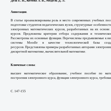
Деза Е. И., Котова Л. В., Модель Д. Л.
Аннотация
.
В статье проанализированы роль
и место современных учебных по
подготовке
студентов педагогических вузов, структурные
особенности
электронных математических
курсов, разработанных на их основ
курсов.
Предложены критерии отбора содержания
и техническ
Рассмотрены их основные функции.
Перечислены предъявляемые к ни
системы Moodle
в качестве технологической базы со
ресурсов.
Представлены примеры разработанных
авторами электронн
дискретной математике,
вычислительной математике.
Ключевые слова
:
высшее математическое
образование, учебное пособие по мат
построения
электронного курса, функции электронного
курса, требова
С. 147-155