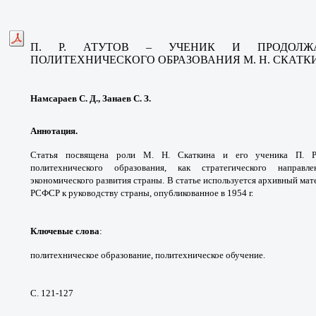
П. Р. АТУТОВ – УЧЕНИК И ПРОДОЛ
ПОЛИТЕХНИЧЕСКОГО
ОБРАЗОВАНИЯ М. Н. СКАТК
Намсараев С. Д., Занаев С. З.
Аннотация.
Статья посвящена роли
М. Н. Скаткина и его ученика П. 
политехнического
образования, как стратегического направ
экономического
развития страны. В статье используется
архивный мат
РСФСР к руководству страны,
опубликованное в 1954 г.
Ключевые слова
:
политехническое
образование, политехническое обучение.
С. 121-127