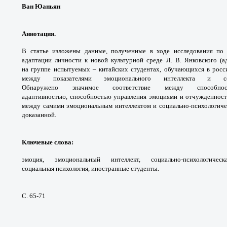
Ван Юаньян
Аннотация.
В статье изложены данные,
полученные в ходе исследования п
адаптации личности
к новой культурной среде Л. В. Янковского
(а
на
группе испытуемых – китайских студентах,
обучающихся в росси
между показателями
эмоционального интеллекта и со
Обнаружено
значимое соответствие между способ
адаптивностью,
способностью управления эмоциями и
отчужденност
между самими эмоциональным
интеллектом и социально-психологич
доказанной.
Ключевые слова
:
эмоция, эмоциональный
интеллект, социально-психологич
социальная
психология, иностранные студенты.
С. 65-71