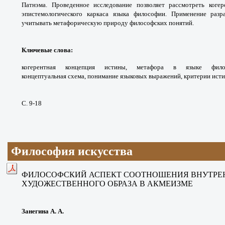
Патнэма. Проведенное исследование
позволяет рассмотреть ког
эпистемологического каркаса
языка философии. Применение раз
учитывать
метафорическую природу философских
понятий.
Ключевые слова:
когерентная концепция
истины, метафора в языке фил
концептуальная
схема, понимание языковых выражений,
критерии исти
С. 9-18
Философия искусства
ФИЛОСОФСКИЙ АСПЕКТ СООТНОШЕНИЯ
ВНУТРЕ
ХУДОЖЕСТВЕННОГО ОБРАЗА В АКМЕИЗМЕ
Занегина А. А.