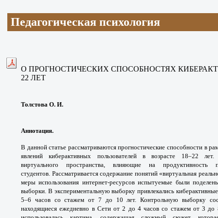
Педагогическая психология
О ПРОГНОСТИЧЕСКИХ СПОСОБНОСТЯХ
КИБЕРАК
22 ЛЕТ
Толстова О. И.
Аннотация.
В данной статье рассматриваются
прогностические способности в ра
явлений
киберактивных пользователей в возрасте 18–22 лет
виртуального
пространства, влияющие на продуктивность
студентов.
Рассматривается содержание понятий «виртуальная
реальн
меры использования интернет-
ресурсов испытуемые были поделе
выборки.
В экспериментальную выборку привлекались
киберактивные
5–6 часов со стажем от 7 до 10
лет. Контрольную выборку со
находящиеся ежедневно
в Сети от 2 до 4 часов со стажем от 3 до 
использовалась
картина, содержащая сложный сюжет, кото