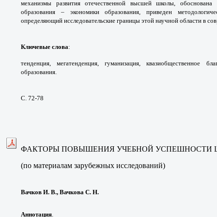
механизмы
развития отечественной высшей школы,
обоснована
образования – экономики образования,
приведен методологич
определяющий исследовательские
границы этой научной области в с
Ключевые слова
:
тенденция, мегатенденция,
гуманизация, квазиобщественное б
образования.
С. 72-78
ФАКТОРЫ ПОВЫШЕНИЯ УЧЕБНОЙ
УСПЕШНОСТИ 
(по материалам зарубежных исследований)
Вачков И. В., Вачкова С. Н.
Аннотация
.