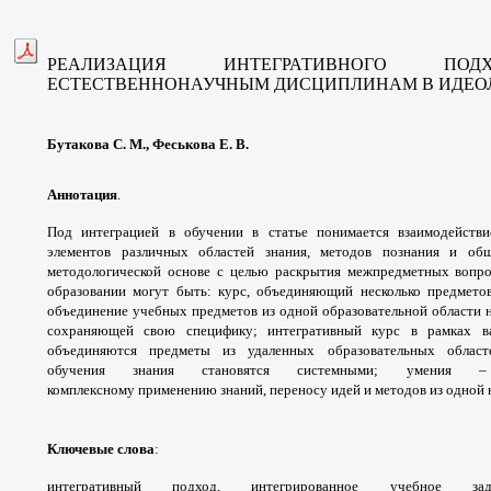
РЕАЛИЗАЦИЯ ИНТЕГРАТИВНОГО П
ЕСТЕСТВЕННОНАУЧНЫМ
ДИСЦИПЛИНАМ В ИДЕО
Бутакова С. М., Феськова Е. В.
Аннотация
.
Под интеграцией в обучении
в статье понимается взаимодейст
элементов
различных областей знания, методов познания
и общ
методологической основе с целью раскрытия
межпредметных вопро
образовании могут быть:
курс, объединяющий несколько предмето
объединение
учебных предметов из одной образовательной
области 
сохраняющей свою специфику;
интегративный курс в рамках 
объединяются предметы из
удаленных образовательных облас
обучения
знания становятся системными; умени
комплексному
применению знаний, переносу идей и методов из
одной 
Ключевые слова
:
интегративный подход,
интегрированное учебное з