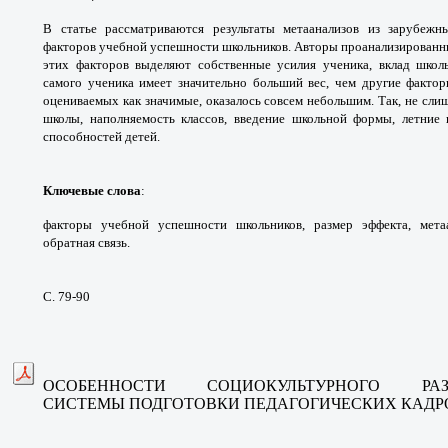
В статье рассматриваются
результаты метаанализов из зарубеж
факторов
учебной успешности школьников. Авторы
проанализированн
этих факторов выделяют
собственные усилия ученика, вклад шко
самого
ученика имеет значительно больший вес, чем
другие фактор
оцениваемых как значимые,
оказалось совсем небольшим. Так, не сл
школы,
наполняемость классов, введение школьной
формы, летние
способностей детей.
Ключевые слова
:
факторы учебной успешности
школьников, размер эффекта, мет
обратная связь.
С. 79-90
ОСОБЕННОСТИ СОЦИОКУЛЬТУРНОГО
РА
СИСТЕМЫ
ПОДГОТОВКИ ПЕДАГОГИЧЕСКИХ КАД