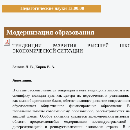
Педагогические науки 13.00.00
Модернизация образования
ТЕНДЕНЦИИ РАЗВИТИЯ ВЫСШЕЙ 
ЭКОНОМИЧЕСКОЙ
СИТУАЦИИ
Занина Л. В., Кирик В. А.
Аннотация
.
В статье рассматриваются тенденции
и мегатенденции в мировом и о
специфику позиции
вуза как центра их пересечения и реализации
как
квазиобщественное благо, обеспечивающее
развитие современног
обусловливает общественное
финансирование образования.
В
глобальные
вызовы современному образованию,
рассматриваются на
высшей школы. Особое внимание
уделяется экономическим вызова
области продолжающейся
модернизации постиндустриальной
диверсификацией и
реиндустиализации экономики страны. В 