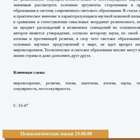
значимым рассмотреть основные
аргументы сторонников и п
образования в систему современного
светского образования. В стать
и практическое значение
и характеризующаяся научной новизной поп
в сравнении и
сопоставлении смысловых координат религиозного,
а
на
предмет расхождений и возможных совпадений их
основопол
авторов является утверждение,
согласно которому наука, по своей
атеизма и противницей
религии, в силу чего светское образовани
основных
научных представлений о мире, не идет вразрез 
мировоззрением.
Теологическое и светское образование вполне могут
жизни
страны и даже дополнять друг друга.
Ключевые слова
:
мировоззрение, религия,
теизм, пантеизм, атеизм, наука, т
секулярность,
постсекулярность.
С. 33-47
Психологические науки 19.00.00