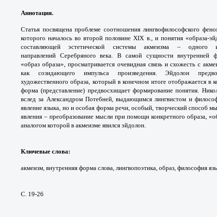
Аннотация.
Статья посвящена проблеме
соотношения лингвофилософского фен
которого
началось во второй половине XIX в., и
понятия «образа-эй
составляющей эстетической
системы акмеизма – одного
направлений
Серебряного века. В самой сущности внутренней
ф
«образ
образа», просматривается очевидная связь
и схожесть с акм
как созидающего импульса
произведения. Эйдолон пред
художественного
образа, который в конечном итоге отображается в
к
форма
(представление) предвосхищает формирование
понятия. Нико
вслед за Александром Потебней,
выдающимся лингвистом и философ
явление языка, но
и особая форма речи, особый, творческий
способ мы
явления – преобразование мысли при
помощи конкретного образа, «о
аналогом которой в
акмеизме явился эйдолон.
Ключевые слова
:
акмеизм, внутренняя форма
слова, лингвопоэтика, образ, философия яз
С. 19-26