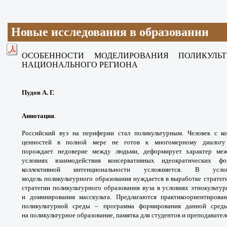
Новые исследования в образовании
ОСОБЕННОСТИ МОДЕЛИРОВАНИЯ
ПОЛИКУЛ
НАЦИОНАЛЬНОГО РЕГИОНА
Пудов А. Г.
Аннотация
.
Российский вуз на периферии стал
поликультурным. Человек с 
ценностей в полной
мере не готов к многомерному диало
порождает
недоверие между людьми, деформирует
характер ме
условиях взаимодействия
консервативных идеократических 
коллективной
интенциональности усложняется. В ус
модель
поликультурного образования нуждается в
выработке стратег
стратегии поликультурного
образования вуза в условиях этнокульту
и
доминирования масскульта. Предлагаются
практикоориентиров
поликультурной среды –
программа формирования данной сре
на
поликультурное образование, памятка для
студентов и преподавател