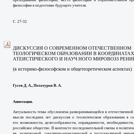
философии в
подготовке будущего учителя.
С. 27-32
ДИСКУССИЯ О СОВРЕМЕННОМ
ОТЕЧЕСТВЕННОМ
ТЕОЛОГИЧЕСКОМ
ОБРАЗОВАНИИ В КООРДИНАТА
АТЕИСТИЧЕСКОГО
И НАУЧ НОГО МИРОВОЗЗ РЕН
(в историко-философском
и общетеоретическом аспектах)
Гусев Д. А., Потатуров В. А.
Аннотация.
Актуальность темы обусловлена
разворачивающейся в отечественной
мысли последних
лет дискуссия о теологическом образовании в
с
его
возможности, целесообразности, оправданности,
необходимости
российское общество.
В контексте последовательной смены в
политиче
вв. религиозной, секулярно-атеистической и
постсекулярной миро