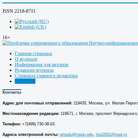
ISSN 2218-8711
16+
Главная страница
О журнале
Информация для авторов
Редакция журнала
Страница главного редактора
Контакты
Контакты
Адрес для почтовых отправлений:
119435, Москва, ул. Малая Пирого
Местонахождение редакции:
119571, г. Москва, проспект Вернадского, д
Телефон:
+7(499) 730-38-63.
Адреса электронной почты:
pmedu@mpgu.edu
,
hist2001@mail.ru