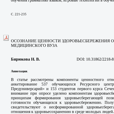
обучения грамматике языков, игровые технологии в обуч
С. 221-235
ОСОЗНАНИЕ ЦЕННОСТИ ЗДОРОВЬЕСБЕРЕЖЕНИЯ
МЕДИЦИНСКОГО ВУЗА
Бирюкова Н. В
.
DOI:
10.31862/2218-8
Аннотация
.
В статье рассмотрены компоненты ценностного отн
анкетирование 537 обучающихся Ресурсного цент
Предуниверсарий» и 153 студентов первого курса Сече
внимание при опросе уделено компонентам здоровьесбе
принципам формирования здоровьесберегающей поз
готовности обучающихся к здоровьесбережению. Полу
свидетельствуют о несформированной здоровьесбер
отношения к здоровьесохранению в среде молодых людей.