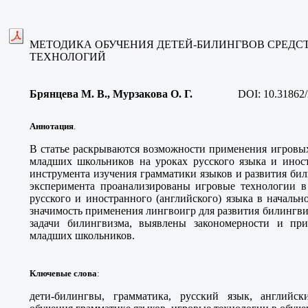
МЕТОДИКА ОБУЧЕНИЯ ДЕТЕЙ-БИЛИНГВОВ СРЕДС
ТЕХНОЛОГИЙ
Брянцева М. В.
, Мурзакова О. Г
.
DOI:
10.31862
Аннотация
.
В статье раскрываются возможности применения игровых
младших школьников на уроках русского языка и иност
инструмента изучения грамматики языков и развития бил
эксперимента проанализированы игровые технологии в
русского и иностранного (английского) языка в началь
значимость применения лингвоигр для развития билингви
задачи билингвизма, выявлены закономерности и пр
младших школьников.
Ключевые слова
:
дети-билингвы, грамматика, русский язык, английск