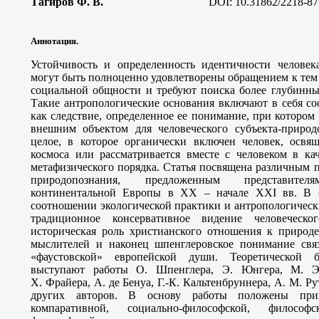
Тагиров Ф. В.
DOI: 10.31862/2218-87
Аннотация.
Устойчивость и определенность идентичности человек
могут быть полноценно удовлетворены обращением к те
социальной общности и требуют поиска более глубинны
Такие антропологические основания включают в себя со
как следствие, определенное ее понимание, при котором
внешним объектом для человеческого субъекта-природо
целое, в которое органически включен человек, освящ
космоса или рассматривается вместе с человеком в ка
метафизического порядка. Статья посвящена различным
природопознания, предложенным представите
континентальной Европы в XX – начале XXI вв. В ст
соотношении экологической практики и антропологическ
традиционное консервативное видение человеческо
историческая роль христианского отношения к природе
мыслителей и наконец шпенглеровское понимание свя
«фаустовской» европейской души. Теоретической б
выступают работы О. Шпенглера, Э. Юнгера, М. Э
Х. Фрайера, А. де Бенуа, Г.-К. Кальтенбруннера, А. М. Р
других авторов. В основу работы положены прин
компаративной, социально-философской, философ