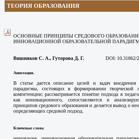
ТЕОРИЯ
ОБРАЗОВАНИЯ
ОСНОВНЫЕ ПРИНЦИПЫ СРЕДОВОГО ОБРАЗОВАНИЯ
ИННОВАЦИОННОЙ ОБРАЗОВАТЕЛЬНОЙ ПАРАДИГ
Вишняков С. А.
, Гуторова Д. Г
.
DOI:
10.31862/
Аннотация.
В статье дается описание целей и задач внедрения 
парадигмы, состоящих в формировании творческой 
компетенции; рассматривается понятие подхода в педаг
как инновационного, сопоставляются и анализирую
принципов средового образования и делается вывод о н
определяющих средовой подход.
Ключевые слова
:
инновация, инновационная образовательная парадигм