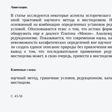
Аннотация.
В статье исследуются некоторые аспекты историческог
иной трактовкой научного метода и мистицизмом. Н
основанный на комбинации определенных установок ред
условий. Обосновывается тезис о том, что истоки фор
обнаружить еще в диалоге Платона «Менон». Анализи
редукционизме. Показывается, что современная наука, к
невозможности катафатических определений вне научног
ли создать единое описание природы без привлечения м
вывод о том, что последовательное применение ред
мистицизма может, в свою очередь, привести к мистицизм
Ключевые слова
:
научный метод, граничные условия, редукционизм, ката
мистицизм.
С. 43-50