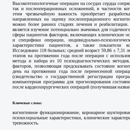
Высокотехнологичные операции на сосудах сердца сопря
так и послеоперационных осложнений, в частности ко
этим чрезвычайную важность приобретает разработка
направленных на оценку послеоперационного когнити
можно более ранних стадиях лечения и реабилитации.
является изучение потенциально значимых для годичног
сферы пациентов факторов, включающих клинические ос
и специфики операции, индивидуально-психологичес
характеристики пациентов, а также показатели ко
Исследовано 118 больных; средний возраст 59,86 ± 7,31 л
этапов на протяжении года после операции с использо
метода и набора из 10 психодиагностических методик.
факторов, позволяющая предсказывать состояние когн
день на протяжении года после перенесенной операци
(свидетельство о государственной регистрации пр
компьютерная программа для прогнозирования состоян
после кардиохирургических операций (получившая названи
Ключевые слова
:
когнитивное функционирование, коронарное шунтирован
психосоциальные характеристики, клинические характер
тревожность.