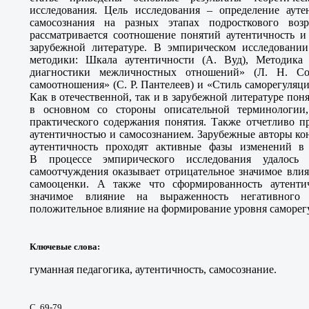
исследования. Цель исследования – определение ауте
самосознания на разных этапах подросткового возр
рассматривается соотношение понятий аутентичность и
зарубежной литературе. В эмпирическом исследовани
методики: Шкала аутентичности (А. Вуд), Методик
диагностики межличностных отношений» (Л. Н. Соб
самоотношения» (С. Р. Пантелеев) и «Стиль саморегуляци
Как в отечественной, так и в зарубежной литературе пон
в основном со стороны описательной терминологии
практического содержания понятия. Также отчетливо п
аутентичностью и самосознанием. Зарубежные авторы кон
аутентичность проходят активные фазы изменений в 
В процессе эмпирического исследования удалось 
самоотчуждения оказывает отрицательное значимое вли
самооценки. А также что сформированность аутентич
значимое влияние на выраженность негативного
положительное влияние на формирование уровня саморег
Ключевые слова
:
гуманная педагогика, аутентичность, самосознание.
С. 69-79