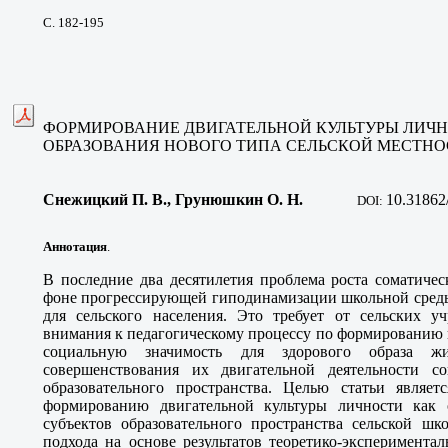
С. 182-195
ФОРМИРОВАНИЕ ДВИГАТЕЛЬНОЙ КУЛЬТУРЫ ЛИЧН
ОБРАЗОВАНИЯ НОВОГО ТИПА СЕЛЬСКОЙ МЕСТНО
Снежицкий П. В., Грунюшкин О. Н.
10
.31862
DOI:
Аннотация
.
В последние два десятилетия проблема роста соматиче
фоне прогрессирующей гиподинамизации школьной среды 
для сельского населения. Это требует от сельских у
внимания к педагогическому процессу по формированию
социальную значимость для здорового образа ж
совершенствования их двигательной деятельности с
образовательного пространства. Целью статьи являе
формированию двигательной культуры личности как 
субъектов образовательного пространства сельской шк
подхода на основе результатов теоретико-экспериментал