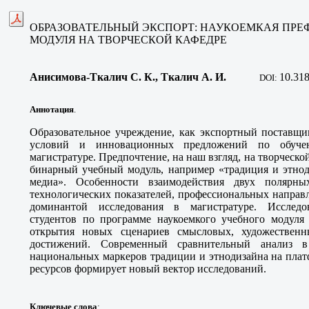
ОБРАЗОВАТЕЛЬНЫЙ ЭКСПОРТ: НАУКОЕМКАЯ ПРЕ
МОДУЛЯ НА ТВОРЧЕСКОЙ КАФЕДРЕ
Анисимова-Ткалич С. К., Ткалич А. И
.
10
.31
DOI:
Аннотация
.
Образовательное учреждение, как экспортный поставщик
условий и инновационных предложений по обуче
магистратуре. Предпочтение, на наш взгляд, на творческ
бинарный учебный модуль, например «традиция и этнод
медиа». Особенности взаимодействия двух полярн
технологических показателей, профессиональных направ
доминантой исследования в магистратуре. Исследо
студентов по программе наукоемкого учебного модуля
открытия новых сценариев смысловых, художественн
достижений. Современный сравнительный анализ 
национальных маркеров традиции и этнодизайна на пла
ресурсов формирует новый вектор исследований.
Ключевые слова
: