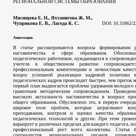
РЕГИОНАЛЬНОЙ СИСТЕМЫ ОБРАЗОВАНИЯ
Мясищева Е. Н., Яхтанигова Ж. М.,
Чуприкова Е. В., Лагода К. С
.
DOI: 10.31862/2
Аннотация.
В статье рассматриваются вопросы формирования р
наставничества в сфере образования. Обосновы
педагогических работников, нуждающихся в сопровожден
учителя в общественном развитии сопровождает
профессиональным компетенциям и личностным качест
вопрос успешной реализации кадровой политики в
педагогических кадров происходит быстрее, чем приток 
первый план выдвигается проблема удержания молодого п
грамотным методическим сопровождением. Проведен
высокую актуальность наставничества в вопросе про
общего образования. Обусловлено это, в первую очередь
широкое поле проблем, которые затрагивают во
преподавания, контроля и оценки качества образов
педагогических технологий и другие. При этом урове
варьирует в различных пределах для каждого педагога, н
профессиональный рост всего коллектива. Статья б
специалистов муниципальных органов управлени