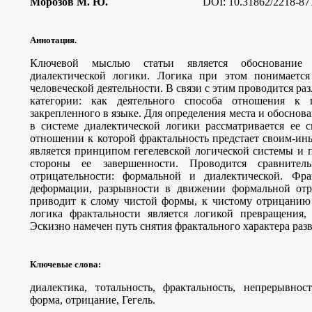
Морозов М. Ю
.
DOI: 10.31862/2218-87
Аннотация.
Ключевой мыслью статьи является обоснование 
диалектической логики. Логика при этом понимается
человеческой деятельности. В связи с этим проводится р
категории: как деятельного способа отношения к 
закрепленного в языке. Для определения места и обоснов
в системе диалектической логики рассматривается ее с
отношении к которой фрактальность предстает своим-ины
является принципом гегелевской логической системы и п
стороны ее завершенности. Проводится сравните
отрицательности: формальной и диалектической. Фра
деформации, разрывности в движении формальной отри
приводит к слому чистой формы, к чистому отрицанию 
логика фрактальности является логикой превращения,
Эскизно намечен путь снятия фрактального характера раз
Ключевые слова
:
диалектика, тотальность, фрактальность, непрерывност
форма, отрицание, Гегель.