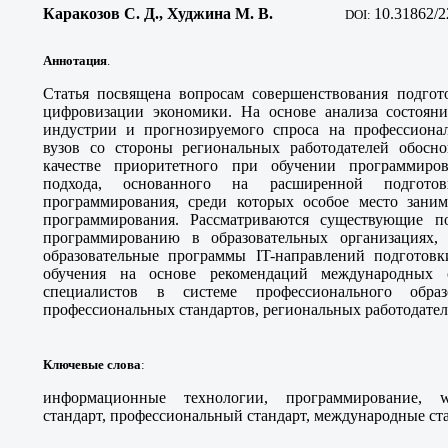
Каракозов С. Д., Худжина М. В.
10
.31862/2
DOI:
Аннотация
.
Статья посвящена вопросам совершенствования подгото
цифровизации экономики. На основе анализа состояни
индустрии и прогнозируемого спроса на профессиона
вузов со стороны региональных работодателей обосно
качестве приоритетного при обучении программиро
подхода, основанного на расширенной подготов
программирования, среди которых особое место зани
программирования. Рассматриваются существующие п
программированию в образовательных организациях,
образовательные программы IT-направлений подготовк
обучения на основе рекомендаций международных с
специалистов в системе профессионального обра
профессиональных стандартов, региональных работодател
Ключевые слова
:
информационные технологии, программирование, we
стандарт, профессиональный стандарт, международные ст