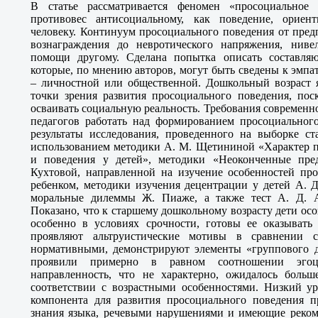
В статье рассматривается феномен «просоциальное
противовес антисоциальному, как поведение, орие
человеку. Континуум просоциального поведения от пре
вознаграждения до невротического напряжения, ниве
помощи другому. Сделана попытка описать составляю
которые, по мнению авторов, могут быть сведены к эмп
– личностной или общественной. Дошкольный возраст я
точки зрения развития просоциального поведения, пос
осваивать социальную реальность. Требования современ
педагогов работать над формированием просоциального
результаты исследования, проведенного на выборке ст
использованием методики А. М. Щетининой «Характер п
и поведения у детей», методики «Неоконченные пред
Кухтовой, направленной на изучение особенностей пр
ребенком, методики изучения децентрации у детей А. 
моральные дилеммы Ж. Пиаже, а также тест А. Д. 
Показано, что к старшему дошкольному возрасту дети ос
особенно в условиях срочности, готовы ее оказывать
проявляют альтруистические мотивы в сравнении с
нормативными, демонстрируют элементы «группового 
проявили примерно в равном соотношении эгоц
направленность, что не характерно, ожидалось больш
соответствии с возрастными особенностями. Низкий ур
компонента для развития просоциального поведения 
знания языка, речевыми нарушениями и имеющие реком