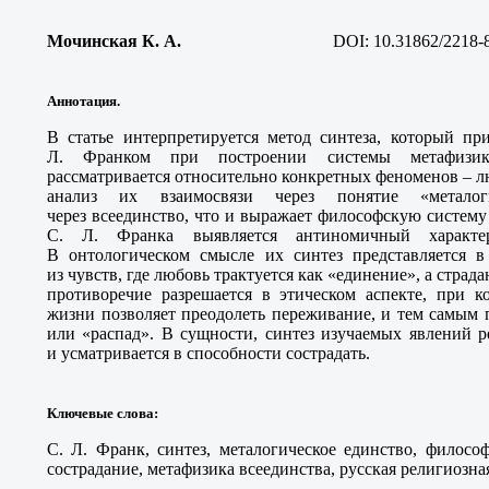
Мочинская К. А
.
DOI: 10.31862/2218-
Аннотация.
В статье интерпретируется метод синтеза, который пр
Л. Франком при построении системы метафизики
рассматривается относительно конкретных феноменов – л
анализ их взаимосвязи через понятие «металог
через всеединство, что и выражает философскую систем
С. Л. Франка выявляется антиномичный характе
В онтологическом смысле их синтез представляется в
из чувств, где любовь трактуется как «единение», а страд
противоречие разрешается в этическом аспекте, при к
жизни позволяет преодолеть переживание, и тем самым 
или «распад». В сущности, синтез изучаемых явлений р
и усматривается в способности сострадать.
Ключевые слова
:
С. Л. Франк, синтез, металогическое единство, филосо
сострадание, метафизика всеединства, русская религиозна