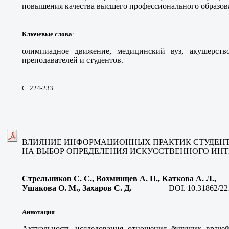
повышения качества высшего профессионального образова
Ключевые слова
:
олимпиадное движение, медицинский вуз, акушерство
преподавателей и студентов.
С. 224-233
ВЛИЯНИЕ ИНФОРМАЦИОННЫХ ПРАКТИК СТУДЕНТ
НА ВЫБОР ОПРЕДЕЛЕНИЯ ИСКУССТВЕННОГО ИН
Стрельников С. С., Вохминцев А. П., Каткова А. Л.,
Ушакова О. М., Захаров С. Д.
DOI
10.31862/22
:
Аннотация
.
Актуальность исследования отношения будущих врачей