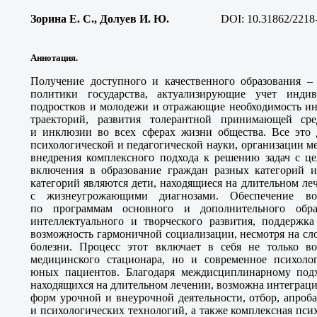
Зорина Е. С., Долуев И. Ю
.
DOI:
10.31862/2218
Аннотация.
Получение доступного и качественного образования 
политики государства, актуализирующие учет индив
подростков и молодежи и отражающие необходимость ин
траекторий, развития толерантной принимающей сред
и инклюзии во всех сферах жизни общества. Все это 
психологической и педагогической науки, организации 
внедрения комплексного подхода к решению задач с це
включения в образование граждан разных категорий 
категорий являются дети, находящиеся на длительном л
с жизнеугрожающими диагнозами. Обеспечение во
по программам основного и дополнительного обр
интеллектуального и творческого развития, поддержка
возможность гармоничной социализации, несмотря на с
болезни. Процесс этот включает в себя не только в
медицинского стационара, но и современное психолог
юных пациентов. Благодаря междисциплинарному подх
находящихся на длительном лечении, возможна интеграци
форм урочной и внеурочной деятельности, отбор, апроб
и психологических технологий, а также комплексная пс