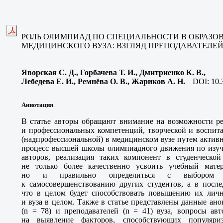
РОЛЬ ОЛИМПИАД ПО СПЕЦИАЛЬНОСТИ В ОБРАЗО
МЕДИЦИНСКОГО ВУЗА: ВЗГЛЯД ПРЕПОДАВАТЕЛЕЙ
Яворская С. Д., Горбачева Т. И., Дмитриенко К. В.,
Лебедева Е. И., Ремнёва О. В., Жариков А. Н.
DOI:
10.
Аннотация
.
В статье авторы обращают внимание на возможности ре
и профессиональных компетенций, творческой и воспит
(надпрофессиональной) в медицинском вузе путем актив
процесс высшей школы олимпиадного движения по изу
авторов, реализация таких компонент в студенческой
не только более качественно усвоить учебный мате
но и правильно определиться с выбором сп
к самосовершенствованию других студентов, а в после
что в целом будет способствовать повышению их лич
и вуза в целом. Также в статье представлены данные ан
(
n
= 78) и преподавателей (
n
= 41) вуза, вопросы ав
на выявление факторов, способствующих популяри