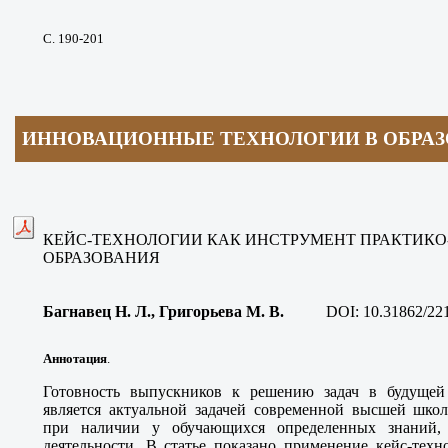
С. 190-201
ИННОВАЦИОННЫЕ ТЕХНОЛОГИИ В ОБРА
КЕЙС-ТЕХНОЛОГИИ КАК ИНСТРУМЕНТ ПРАКТИК
ОБРАЗОВАНИЯ
Багнавец Н. Л., Григорьева М. В
.
DOI:
10.31862/22
Аннотация
.
Готовность выпускников к решению задач в будущей 
является актуальной задачей современной высшей школ
при наличии у обучающихся определенных знаний,
деятельности. В статье показано применение кейс-техн