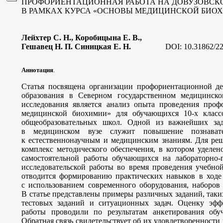
ПРОФОРИЕНТАЦИОННАЯ РАБОТА НА ДОВУЗОВСК
В РАМКАХ КУРСА «ОСНОВЫ МЕДИЦИНСКОЙ БИО
Лейхтер С. Н., Коробицына Е. В.,
Гешавец Н. П. Синицкая Е. Н
.
DOI:
10.31862/2
Аннотация
.
Статья посвящена организации профориентационной дея
образования в Северном государственном медицинск
исследования является анализ опыта проведения про
медицинской биохимии» для обучающихся 10-х классо
общеобразовательных школ. Одной из важнейших за
в медицинском вузе служит повышение познавате
к естественнонаучным и медицинским знаниям. Для реш
комплекс методического обеспечения, в котором уделе
самостоятельной работы обучающихся на лабораторно-п
исследовательской работы во время проведения учебно
отводится формированию практических навыков в ходе
с использованием современного оборудования, наборов
В статье представлены примеры различных заданий, таки
тестовых заданий и ситуационных задач. Оценку эфф
работы проводили по результатам анкетирования обу
Обратная связь свидетельствует об их удовлетвореннос