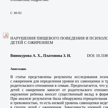
С. 80-92
НАРУШЕНИЯ ПИЩЕВОГО ПОВЕДЕНИЯ И ПСИХОЛ
ДЕТЕЙ С ОЖИРЕНИЕМ
Винокурова А. Х., Платонова З. Н
.
DOI:
10.318
Аннотация.
В статье представлены результаты исследования псих
с ожирением для определения уровня их самооценки и т
родительского отношения в семьях. Предполагается, что 
детей с ожирением зависит от родительского отноше
окружение ребенка вносит существенный вклад в форм
При анализе результатов была обнаружена отрицательная
и тревожностью, то есть низкий уровень самооценки вед
в группе детей с ожирением. Зависимости уровней са