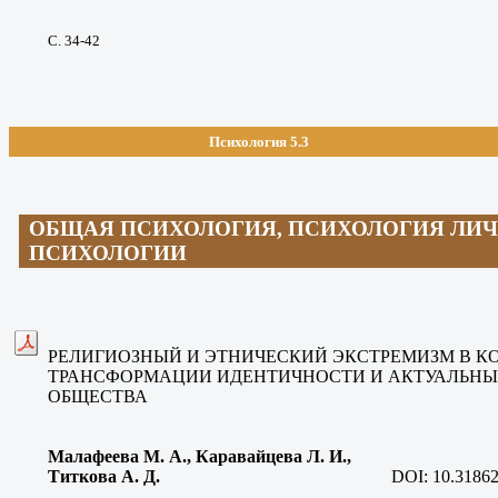
С. 34-42
Психология 5.3
ОБЩАЯ ПСИХОЛОГИЯ, ПСИХОЛОГИЯ ЛИЧ
ПСИХОЛОГИИ
РЕЛИГИОЗНЫЙ И ЭТНИЧЕСКИЙ ЭКСТРЕМИЗМ В К
ТРАНСФОРМАЦИИ ИДЕНТИЧНОСТИ И АКТУАЛЬНЫ
ОБЩЕСТВА
Малафеева М. А., Каравайцева Л. И.,
Титкова А. Д
.
DOI:
10.31862