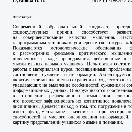
Суханова Н. П
.
DOI: 10.31862/2218-
Аннотация.
Современный образовательный ландшафт, прете
социокультурных причин, способствует разви
на совершенствование качества мышления. Наст
к программным установкам университетского курса «Л
Показываются методологические обоснования фо
к рассмотрению феномена критического мышления
полученные в ходе преподавания, действенные в ч
мыслительных навыков учащихся. Цель статьи состоит 
работы с материалами курса, посвященными проблемны
соотношения суждения и информации. Акцентируется
«критическое мышление» и сохранении в ходе его транс
указывающих на выявление особенностей суждения и со
информационных данных. Обнаруживаются собственные
в отношении рефлексивного осмысления сложнос
что позволяет зафиксировать их когнитивное подключе
дисциплины. Делается вывод о том, что погружение в 
имеет фундаментальное значение в прогрессирова
способностей и умелого оперирования информацией, 
картину представлений учащихся о языке и познании.