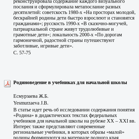
реконструировала содержание каждого визуального
послания и сформулировала метапослание разных
десятилетий: советскость 1980-х «На просторах молодой,
бескрайней родины дети быстро взрослеют и становятся
гражданами»; русскость 1990-х «В сказочно-могучей,
патриархальной стране живут трудолюбивые и
грамотные дети»; локальность 2000-х «По дорогам
гармоничной, радостной страны путешествуют
заботливые, игривые дети».
C. 57-75
Родиноведение в учебниках для начальной школы
Есмурзаева Ж.Б.
Yesmurzaeva J.B.
В статье идет речь об исследовании содержания понятия
«Родина» в дидактических текстах федеральных
учебников для начальной школы на рубеже XX – XXI вв.
Интерес также представляют современные
региональные учебники, в которых образы «малой»
родины формируются на материале родного края