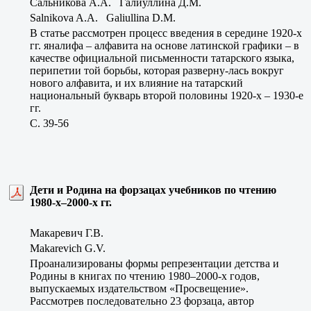
Сальникова А.А. Галиуллина Д.М.
Salnikova A.A. Galiullina D.M.
В статье рассмотрен процесс введения в середине 1920-х
гг. яналифа – алфавита на основе латинской графики – в
качестве официальной письменности татарского языка,
перипетии той борьбы, которая разверну-лась вокруг
нового алфавита, и их влияние на татарский
национальный букварь второй половины 1920-х – 1930-е
гг.
C. 39-56
Дети и Родина на форзацах учебников по чтению
1980-х–2000-х гг.
Макаревич Г.В.
Makarevich G.V.
Проанализированы формы репрезентации детства и
Родины в книгах по чтению 1980–2000-х годов,
выпускаемых издательством «Просвещение».
Рассмотрев последовательно 23 форзаца, автор