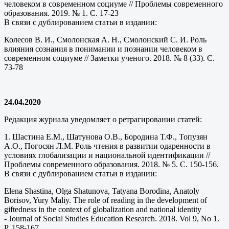
человеком в современном социуме // Проблемы современного
образования. 2019. № 1. С. 17-23
В связи с дублированием статьи в издании:
Колесов В. И., Смолонская А. Н., Смолонский С. И. Роль
влияния сознания в понимании и познании человеком в
современном социуме // Заметки ученого. 2018. № 8 (33). С.
73-78
24.04.2020
Редакция журнала уведомляет о ретрагировании статей:
1. Шастина Е.М., Шатунова О.В., Бородина Т.Ф., Топузян
А.О., Погосян Л.М. Роль чтения в развитии одаренности в
условиях глобализации и национальной идентификации //
Проблемы современного образования. 2018. № 5. С. 150-156.
В связи с дублированием статьи в издании:
Elena Shastina, Olga Shatunova, Tatyana Borodina, Anatoly
Borisov, Yury Maliy. The role of reading in the development of
giftedness in the context of globalization and national identity
- Journal of Social Studies Education Research. 2018. Vol 9, No 1.
P. 158-167