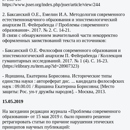
https://www.jsser.org/index.php/jsser/article/view/244
2. Баксанский О.Е., Емелин И.А. Методология современного
естественнонаучного образования и эпистемологический
анархизм П. Фейерабенда // Проблемы современного
образования». 2017. № 2. С. 14-21.
В связи с обнаружением значительной части некорректно
оформленных заимствований текста из источников:
- Баксанский О.Е. Философия современного образования и
эпистемологический анархизм П. Фейерабенда / Коллекция
гуманитарных исследований. 2017. № 1 (4). С. 16-23.
(https://elibrary.ru/item.asp?id=28907323)
- Яцишина, Екатерина Борисовна. Исторические типы
единства науки : автореферат дис. ... кандидата философских
наук : 09.00.01 / Яцишина Екатерина Борисовна; [Место
защиты: Рос. ун-т дружбы народов]. - Москва, 2013.
15.05.2019
На заседании редакции журнала «Проблемы современного
образования» от 15 мая 2019 г. было принято решение
ретрагировать статьи по причине нарушения этических
принципов научных публикаций: