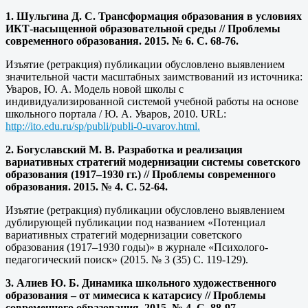
1. Шульгина Д. С. Трансформация образования в условиях
ИКТ-насыщенной образовательной среды // Проблемы
современного образования. 2015. № 6. С. 68-76.
Изъятие (ретракция) публикации обусловлено выявлением
значительной части масштабных заимствований из источника:
Уваров, Ю. А. Модель новой школы с
индивидуализированной системой учебной работы на основе
школьного портала / Ю. А. Уваров, 2010.
URL:
http://ito.edu.ru/sp/publi/publi-0-uvarov.html.
2. Богуславский М. В. Разработка и реализация
вариативных стратегий модернизации системы советского
образования (1917–1930 гг.) // Проблемы современного
образования. 2015. № 4. С. 52-64.
Изъятие (ретракция) публикации обусловлено выявлением
дублирующей публикации под названием «Потенциал
вариативных стратегий модернизации советского
образования (1917–1930 годы)» в журнале «Психолого-
педагогический поиск» (2015. № 3 (35) С. 119-129).
3. Алиев Ю. Б. Динамика школьного художественного
образования – от мимесиса к катарсису // Проблемы
современного образования. 2015. № 4. С. 88-97.