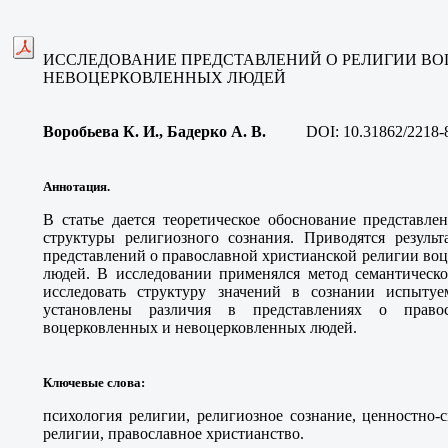
ИССЛЕДОВАНИЕ ПРЕДСТАВЛЕНИЙ О РЕЛИГИИ В
НЕВОЦЕРКОВЛЕННЫХ ЛЮДЕЙ
Воробьева К. И., Бадерко А. В
.
DOI:
10.31862/2218-
Аннотация.
В статье дается теоретическое обоснование представл
структуры религиозного сознания. Приводятся результ
представлений о православной христианской религии во
людей. В исследовании применялся метод семантическ
исследовать структуру значений в сознании испытуе
установлены различия в представлениях о право
воцерковленных и невоцерковленных людей.
Ключевые слова
:
психология религии, религиозное сознание, ценностно-
религии, православное христианство.