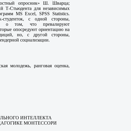
ностный опросник» Ш. Шварца;
ий Т-Стьюдента для независимых
рамм MS Excel, SPSS Statistics.
к-студенток, с одной стороны,
ий о том, что превалируют
оторые опосредуют ориентацию на
диций, но, с другой стороны,
гендерной социализации
.
кая молодежь, ранговая оценка,
ЛЬНОГО ИНТЕЛЛЕКТА
ЕДАГОГИКЕ МОНТЕССОРИ