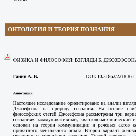
ОНТОЛОГИЯ И ТЕОРИЯ ПОЗНАНИЯ
ФИЗИКА И ФИЛОСОФИЯ: ВЗГЛЯДЫ Б. ДЖОЗЕФСОН
Ганин А. В
.
DOI:
10.31862/2218-871
Аннотация.
Настоящее исследование ориентировано на анализ взгляд
Джозефсона на природу сознания. На основе наи
философских статей Джозефсона рассмотрены три вари
сознания»: коммуникативный, квантово-механический и
основан на теории коммуникации и речевых актов ка
приватного ментального опыта. Второй вариант основа
механику и специфику сознания. Третий вариант – п