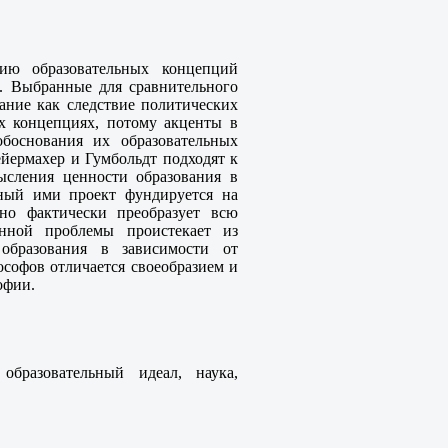
нию образовательных концепций
. Выбранные для сравнительного
ание как следствие политических
х концепциях, потому акценты в
обоснования их образовательных
йермахер и Гумбольдт подходят к
ысления ценности образования в
нный ими проект фундируется на
но фактически преобразует всю
анной проблемы проистекает из
образования в зависимости от
ософов отличается своеобразием и
офии.
образовательный идеал, наука,