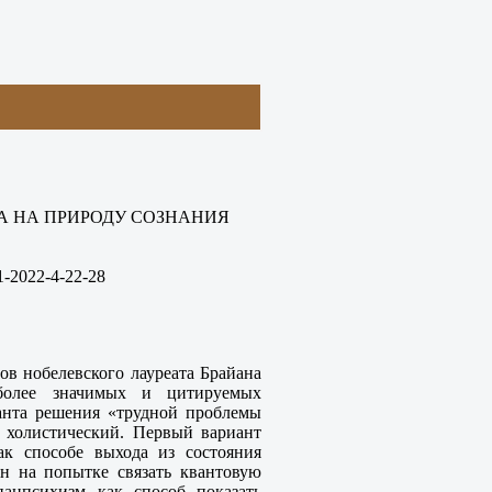
А НА ПРИРОДУ СОЗНАНИЯ
1-2022-4-22-28
ов нобелевского лауреата Брайана
более значимых и цитируемых
анта решения «трудной проблемы
 холистический. Первый вариант
к способе выхода из состояния
н на попытке связать квантовую
анпсихизм как способ показать