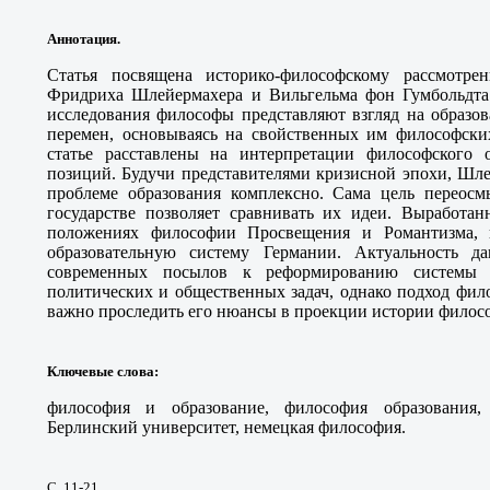
Аннотация.
Статья посвящена историко-философскому рассмотре
Фридриха Шлейермахера и Вильгельма фон Гумбольдта
исследования философы представляют взгляд на образов
перемен, основываясь на свойственных им философски
статье расставлены на интерпретации философского 
позиций. Будучи представителями кризисной эпохи, Шле
проблеме образования комплексно. Сама цель переосм
государстве позволяет сравнивать их идеи. Выработа
положениях философии Просвещения и Романтизма, 
образовательную систему Германии. Актуальность д
современных посылов к реформированию системы 
политических и общественных задач, однако подход фил
важно проследить его нюансы в проекции истории филос
Ключевые слова
:
философия и образование, философия образования, 
Берлинский университет, немецкая философия.
С. 11-21