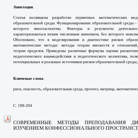
Аннотация
.
Статья посвящена разработке
первичных математических м
образовательной
среды. Функционирование образовательной
среды –
которого многоаспектны. Факторы
и результаты деятельно
характеризоваться неким
численным значением, без которого
невоз
Обосновано, что в моделировании
и диагностике рисков образ
математические методы:
методы теории множеств и отношени
теории
пределов. Приведены различные формулы
оценки рискогенн
педагогического взаимодействия
и педагогического коллектива, по
потенциальных и
реальных источников рисков образовательной
среды,
Ключевые слова
:
риск, опасность,
образовательная среда, прогноз, матрица,
математичес
С. 198-204
СОВРЕМЕННЫЕ МЕТОДЫ ПРЕПОДАВАНИЯ
Д
ИЗУЧЕНИЕМ
КОНФЕССИОНАЛЬНОГО ПРОСТРАНС