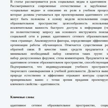
В статье рассматривается роль
социальных медиа в адаптивном
Рассматриваются
современные отечественные и зарубежн
«социальные
медиа» и описанию их роли в учебном процес
которые
должны учитываться при проектировании
адаптивного се
могут быть положены в
основу модели использования соц
образовательном
пространстве: целесообразность использ
исключительная
важность быстрого доступа к информации
(«
по
полнотекстовому запросу как основного
инструмента поис
социальной сети в рамках
адаптивного сетевого образователь
«моя
страница». Анализируются факторы,
определяющие эффективн
организации работы
обучающихся. Отмечается существенная 
обратной
связи. В качестве таких средств предлагается
минимально
необходимый набор элементов таких групп:
набор
дискуссионных форумов; стена комментариев.
Предлагается м
адаптивном сетевом образовательном
пространстве, способствующа
Подчеркивается,
что индивидуализация учебного простран
творческого
самовыражения в учебной деятельности.
Делается выв
природе естественно и эффективно
отражают контуры сущес
принципиально важно с
точки зрения придания проектир
ключевого
свойства – адаптивности.
Ключевые слова
:
адаптивное сетевое
образовательное пространство, со