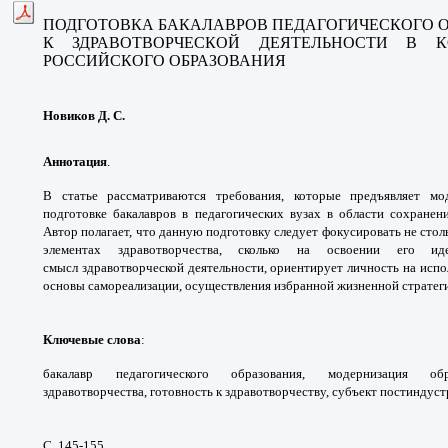
ПОДГОТОВКА БАКАЛАВРОВ
ПЕДАГОГИЧЕСКОГО 
К ЗДРАВОТВОРЧЕСКОЙ ДЕЯТЕЛЬНОСТИ
В К
РОССИЙСКОГО
ОБРАЗОВАНИЯ
Новиков Д. С.
Аннотация
.
В статье рассматриваются
требования, которые предъявляет м
подготовке
бакалавров в педагогических вузах в
области сохранен
Автор полагает, что данную
подготовку следует фокусировать не стол
элементах
здравотворчества, сколько на освоении его
ид
смысл
здравотворческой деятельности, ориентирует
личность на испо
основы самореализации,
осуществления избранной жизненной стратег
Ключевые слова
:
бакалавр педагогического
образования, модернизация о
здравотворчества,
готовность к здравотворчеству, субъект
постиндуст
С. 145-155