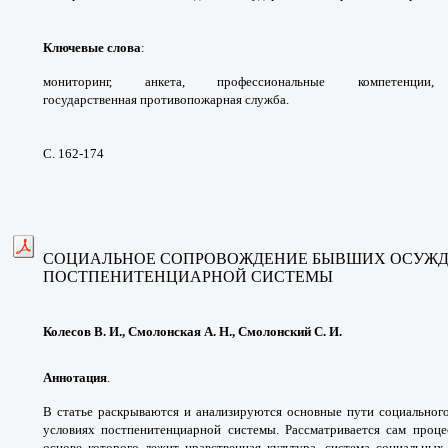
Ключевые слова
:
мониторинг, анкета,
профессиональные компетенц
государственная
противопожарная служба.
С. 162-174
СОЦИАЛЬНОЕ СОПРОВОЖДЕНИЕ
БЫВШИХ ОСУЖД
ПОСТПЕНИТЕНЦИАРНОЙ СИСТЕМЫ
Колесов В. И., Смолонская А. Н., Смолонский С. И.
Аннотация
.
В статье раскрываются и
анализируются основные пути социально
условиях
постпенитенциарной системы. Рассматривается
сам проце
основе которого лежит нравственная
культура, система социальны