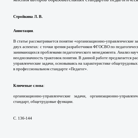
Стройкина Л. В.
Аннотация
.
В статье рассматривается понятие
«организационно-управленческие з
двух
аспектах: с точки зрения разработчиков ФГОС
ВО по педагогичес
занимающихся проблемами
педагогического менеджмента. Анализ на
неоднозначность
трактовок понятия. В данной работе предлагается
ра
управленческие
задачи, основываясь на характеристике
общетрудовых
в
профессиональном стандарте «Педагог».
Ключевые слова
:
организационно-
управленческие задачи, организационно-управлен
стандарт, общетрудовые функции.
С. 136-144