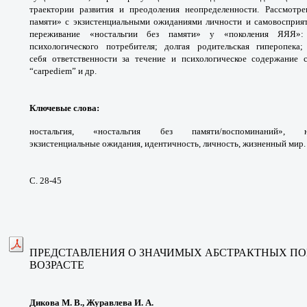
траектории развития и преодоления
неопределенности. Рассмотр
памяти» с
экзистенциальными ожиданиями личности
и самовосприя
переживание «ностальгии
без памяти» у «поколения ЯЯЯ»
психологического
потребителя; долгая родительская гиперопека
себя
ответственности за течение и психологическое
содержание 
“carpediem” и др.
Ключевые слова
:
ностальгия, «ностальгия без
памяти/воспоминаний», не
экзистенциальные ожи
дания, идентичность, личность, жизненный мир.
С. 28-45
ПРЕДСТАВЛЕНИЯ О ЗНАЧИМЫХ АБСТРАКТНЫХ
ПО
ВОЗРАСТЕ
Дикова М. В., Журавлева И. А.