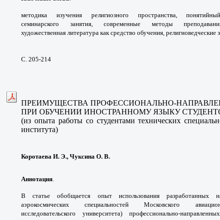
методика изучения
религиозного пространства, понятий
семинарского
занятия, современные методы преподава
художественная
литература как средство обучения,
религиоведческие з
С. 205-214
ПРЕИМУЩЕСТВА ПРОФЕССИОНАЛЬНО-
НАПРАВЛЕ
ПРИ ОБУЧЕНИИ ИНОСТРАННОМУ ЯЗЫКУ
СТУДЕНТ
(из опыта работы со студентами
технических специаль
института)
Коротаева И. Э., Чуксина О. В.
Аннотация
.
В статье обобщается опыт
использования разработанных
аэрокосмических
специальностей Московского авиац
исследовательского
университета) профессионально-направлен