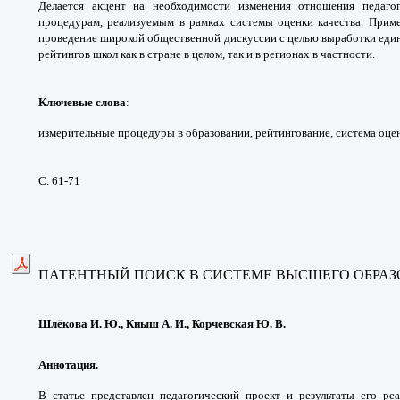
Делается
акцент на необходимости изменения
отношения педаго
процедурам, реализуемым в
рамках системы оценки качества. При
проведение
широкой общественной дискуссии с целью
выработки еди
рейтингов школ как в стране в целом,
так и в регионах в частности.
Ключевые слова
:
измерительные процедуры
в образовании, рейтингование, система оц
С. 61-71
ПАТЕНТНЫЙ ПОИСК В СИСТЕМЕ ВЫСШЕГО
ОБРА
Шлёкова И. Ю., Кныш А. И., Корчевская Ю. В.
Аннотация.
В статье представлен педагогический
проект и результаты его ре