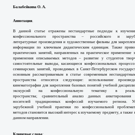
Балабейкина О. А.
Аннотация
.
В данной статье отражены
нестандартные подходы к изучен
конфессионального
пространства – российского и зару
литературные
произведения и художественные фильмы
для закрепле
информации по ключевым
дидактическим единицам. Также прив
практических
занятий, направленных на практическое
применение з
применения описываемых методов –
развитие у студентов тво
самостоятельные выводы,
касающиеся конфессиональных процесс
семинарских
занятий, проводимых в Санкт-Петербургском
государс
основным рассматриваемым в статье
современным нестандартн
пространства
относятся следующие: использование
произве
кинематографии для закрепления базовых
понятий учебной дисципли
экскурсий на
конфессиональную тематику в ре
пространства;
сравнительный анализ данных анкетировани
носителей
традиционных конфессий изучаемого региона.
У
зарубежной
учебной практики по конфессиональной
проблема
методов
становится высокий интерес к изучаемому
предмету, а также
данном направлении.
Ключевые слова
: