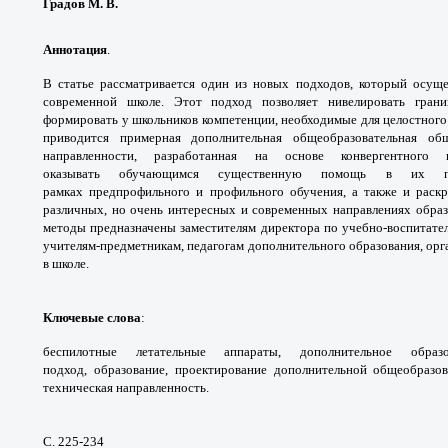
Градов М. В.
Аннотация
.
В статье рассматривается один из
новых подходов, который осущ
современной школе.
Этот подход позволяет нивелировать гра
формировать
у школьников компетенции, необходимые для
целостног
приводится примерная дополнительная
общеобразовательная о
направленности,
разработанная на основе конвергентного
оказывать
обучающимся существенную помощь в их
рамках
предпрофильного и профильного обучения,
а также и раск
различных, но очень интересных и
современных направлениях обра
методы
предназначены заместителям директора по
учебно-воспитате
учителям-предметникам, педагогам
дополнительного образования, ор
в школе.
Ключевые слова
:
беспилотные летательные
аппараты, дополнительное обра
подход,
образование, проектирование дополнительной
общеобразо
техническая направленность.
С. 225-234