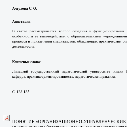
Алтухова С. О.
Аннотация
.
В статье рассматривается вопрос
создания и функционирования
особенности
ее взаимодействия с образовательными
учреждениями
процесса и привлечения
специалистов, обладающих практическим о
деятельности.
Ключевые слова
:
Липецкий государственный
педагогический университет имени
кафедра,
практикоориентированность, педагогическая
практика.
С. 128-135
ПОНЯТИЕ «ОРГАНИЗАЦИОННО-
УПРАВЛЕНЧЕСКИЕ 
мнения авторов образовательных стандартов
педагогическ