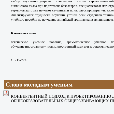
выбор
научно-популярных технических текстов
аэрокосмическ
английского языка при подготовке
бакалавров, специалистов и магистр
терминов,
которые изучают студенты, и приводятся
примеры упражне
Анализируются трудности
обучения устной речи студентов техни
учебного
пособия по изучению английской грамматики в
авиационном 
Ключевые слова
:
лексическое учебное
пособие, грамматическое учебное 
обучение
иностранному языку, иностранный язык для
аэрокосмических
С. 215-224
Слово молодым ученым
КОНВЕРГЕНТНЫЙ ПОДХОД
К ПРОЕКТИРОВАНИЮ 
ОБЩЕОБРАЗОВАТЕЛЬНЫХ
ОБЩЕРАЗВИВАЮЩИХ П