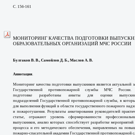
С. 156-161
МОНИТОРИНГ КАЧЕСТВА ПОДГОТОВКИ
ВЫПУСКН
ОБРАЗОВАТЕЛЬНЫХ ОРГАНИЗАЦИЙ
МЧС РОССИИ
Булгаков В. В., Самойлов Д. Б., Маслов А. В.
Аннотация
.
Мониторинг качества подготовки
выпускников является актуальной 
Государственной
противопожарной службы МЧС России
подготовке
разработаны анкеты для оценки выпус
подразделений
Государственной противопожарной
службы, в котор
для выполнения функций в
области государственного пожарного надз
и
пожаротушения. Результаты анкетирования
руководителей практи
статье, отражают уровень
сформированности профессионал
выпускников,
анализ которых способствует разработке
мероприятий 
процесса и его методического
обеспечения, направленных на пов
пожарно-
спасательной академии Государственной
противопожарной с