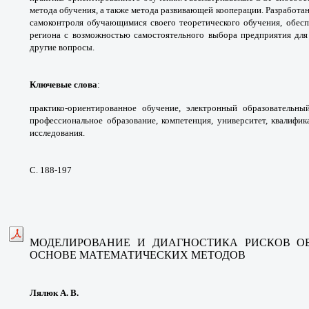
метода обучения,
а также метода развивающей кооперации.
Разработа
самоконтроля обучающимися своего
теоретического обучения, обе
региона
с возможностью самостоятельного выбора
предприятия дл
другие вопросы.
Ключевые слова
:
практико-ориентированное
обучение, электронный образовательны
профессиональное
образование, компетенция, университет,
квалифик
исследования.
С. 188-197
МОДЕЛИРОВАНИЕ И ДИАГНОСТИКА РИСКОВ
О
ОСНОВЕ
МАТЕМАТИЧЕСКИХ МЕТОДОВ
Лялюк А. В.