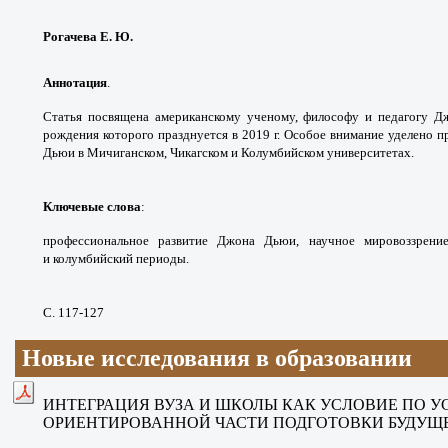
Рогачева Е. Ю.
Аннотация
.
Статья посвящена американскому
ученому, философу и педагогу 
рождения которого
празднуется в 2019 г. Особое внимание
уделено п
Дьюи в Мичиганском, Чикагском и
Колумбийском университетах.
Ключевые слова
:
профессиональное развитие
Джона Дьюи, научное мировоззрени
и
колумбийский периоды.
С. 117-127
Новые исследования в образовании
ИНТЕГРАЦИЯ ВУЗА И ШКОЛЫ
КАК УСЛОВИЕ ПО У
ОРИЕНТИРОВАННОЙ ЧАСТИ ПОДГОТОВКИ
БУДУЩ