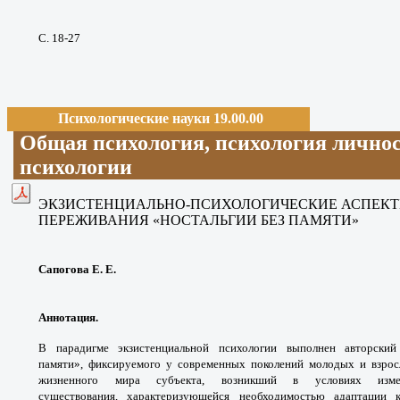
С. 18-27
Психологические науки 19.00.00
Общая психология, психология личнос
психологии
ЭКЗИСТЕНЦИАЛЬНО-ПСИХОЛОГИЧЕСКИЕ
АСПЕК
ПЕРЕЖИВАНИЯ
«НОСТАЛЬГИИ БЕЗ ПАМЯТИ»
Сапогова Е. Е.
Аннотация.
В парадигме экзистенциальной
психологии выполнен авторски
памяти»,
фиксируемого у современных поколений
молодых и взро
жизненного мира субъекта,
возникший в условиях изм
существования,
характеризующейся необходимостью
адаптации 