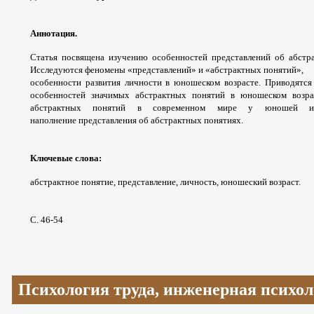
Аннотация.
Статья посвящена изучению особен
ностей представлений об абст
Исследуются феномены
«представлений» и «абстрактных понятий»,
особенности развития личности в юношеском
возрасте. Приводятс
особенностей значимых
абстрактных понятий в юношеском возр
абстрактных
понятий в современном мире у юношей
наполнение
представления об абстрактных понятиях.
Ключевые слова
:
абстрактное понятие,
представление, личность, юношеский возраст.
С. 46-54
Психология труда, инженерная психол