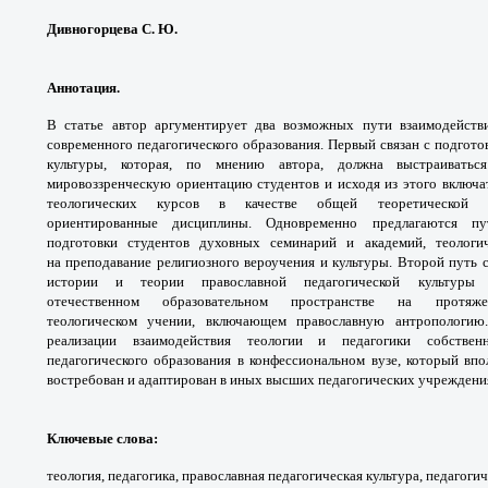
Дивногорцева С. Ю.
Аннотация.
В статье автор аргументирует два
возможных пути взаимодейств
современного педагогического
образования. Первый связан с подгот
культуры, которая,
по мнению автора, должна выстраивать
мировоззренческую
ориентацию студентов и исходя из этого включа
теологических
курсов в качестве общей теоретической 
ориентированные
дисциплины. Одновременно предлагаются 
подготовки
студентов духовных семинарий и академий,
теологи
на
преподавание религиозного вероучения и культуры.
Второй путь с
истории и теории
православной педагогической культу
отечественном
образовательном пространстве на прот
теологическом
учении, включающем православную
антропологию
реализации взаимодействия теологии
и педагогики собстве
педагогического образования в
конфессиональном вузе, который вп
востребован и
адаптирован в иных высших педагогических
учреждени
Ключевые слова
:
теология, педагогика,
православная педагогическая культура,
педагогич