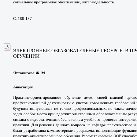
социальное
программное обеспечение, интермодальность.
С. 180-187
ЭЛЕКТРОННЫЕ ОБРАЗОВАТЕЛЬНЫЕ РЕСУРСЫ
В П
ОБУЧЕНИИ
Яхтанигова Ж. М.
Аннотация
.
Практико-ориентированное
обучение имеет своей главной цел
профессиональной
деятельности с учетом современных требований
будущих
выпускников не только профессиональных,
но также лично
задач особое место принадлежит
электронным образовательным ресу
связана с
недостаточным обеспечением учебного процесса
интеракти
практики. Для решения данного вопроса
на кафедре практического и
были разработаны
компьютерные программы, выполняющие
функции
практико-ориентированного обучения.
Рассматриваемые ЭОР способ