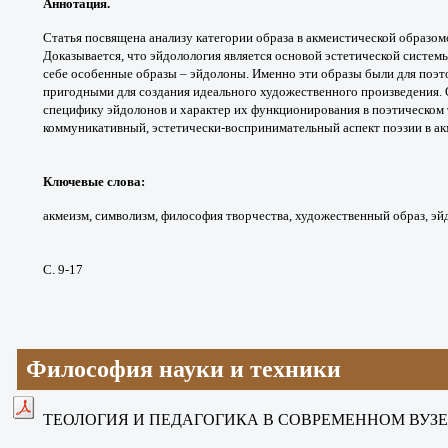
Аннотация.
Статья посвящена анализу категории
образа в акмеистической образ
Доказывается, что
эйдолология является основой эстетической
системы
себе
особенные образы – эйдолоны. Именно эти
образы были для поэт
пригодными для создания
идеального художественного произведения.
специфику
эйдолонов и характер их функционирования
в поэтическом 
коммуникативный, эстетически-
воспринимательный аспект поэзии в ак
Ключевые слова
:
акмеизм, символизм,
философия творчества, художественный образ,
эй
С. 9-17
Философия науки и техники
ТЕОЛОГИЯ И ПЕДАГОГИКА В СОВРЕМЕННОМ
ВУЗ