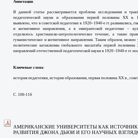
Аннотация
.
В данной статье рассматривается
проблема исследования и тра
педагогической науки
и образования первой половины ХХ в.
выявлено,
что в советской педагогике в 1920–1940-е гг.
развивались, г
и когнитивное направления,
а в эмигрантской педагогике – кул
отделилось
христианско-антропологическое течение, а также
прав
гуманистическое и когнитивное направления.
Таким образом, можно 
политические катаклизмы
глобального масштаба первой половины
направлений
отечественной педагогической науки в 1920–
1940-е гг. н
Ключевые слова
:
история педагогики, история
образования, первая половина XX в., сов
С. 106-116
АМЕРИКАНСКИЕ УНИВЕРСИТЕТЫ
КАК ИСТОЧНИ
РАЗВИТИЯ ДЖОНА ДЬЮИ
И ЕГО НАУЧНЫХ ВЗГЛЯД