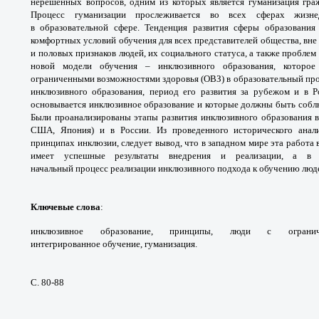
нерешенных вопросов, одним из
которых является гуманизация гр
Процесс
гуманизации прослеживается во всех сферах
жизн
в
образовательной сфере. Тенденция развития
сферы образования
комфортных условий обучения для
всех представителей общества, вне
и половых признаков
людей, их социального статуса, а также пробле
новой
модели обучения – инклюзивного образования,
которо
ограниченными возможностями здоровья
(ОВЗ) в образовательный пр
инклюзивного образования,
период его развития за рубежом и в 
основывается
инклюзивное образование и которые должны
быть собл
Были проанализированы этапы развития
инклюзивного образования 
США, Япония) и в России.
Из проведенного исторического анал
принципах инклюзии,
следует вывод, что в западном мире эта работа
имеет
успешные результаты внедрения и реализации, а
в 
начальный
процесс реализации инклюзивного подхода к
обучению люде
Ключевые слова
:
инклюзивное образование,
принципы, люди с огран
интегрированное
обучение, гуманизация.
С. 80-88