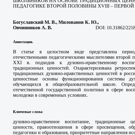
ШКОЛЬНИКОВ НА ОСНОВЕ ТРАДИЦИОННЫХ ЦЕНН
ПЕДАГОГИКЕ ВТОРОЙ ПОЛОВИНЫ ХVIII – ПЕРВОЙ
Богуславский М. В., Милованов К. Ю.,
Овчинников А. В.
DOI:
10.31862/221
Аннотация.
В статье в целостном виде представлена период
отечественными педагогическими мыслителями второй п
ХХI в. подходов к духовно-нравственному восп
традиционных ценностей. Охарактеризована ретроспе
традиционных духовно-нравственных ценностей в росси
ценностные основы функционирования системы духо
обучающихся в общеобразовательной школе. Опред
отечественной государственной политики в сфере вос
молодежи в современных условиях.
Ключевые слова
:
духовно-нравственное воспитание, традиционные цен
ценности, правоотношения в сфере просвещения, обр
педагогики и образования, приоритетные направления ис