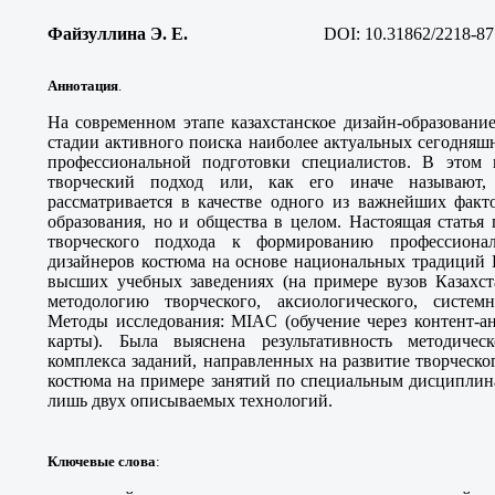
Файзуллина Э. Е.
DOI:
10.31862/2218-87
Аннотация
.
На современном этапе казахстанское дизайн-образовани
стадии активного поиска наиболее актуальных сегодняш
профессиональной подготовки специалистов. В этом 
творческий подход или, как его иначе называют, 
рассматривается в качестве одного из важнейших факт
образования, но и общества в целом. Настоящая стать
творческого подхода к формированию профессион
дизайнеров костюма на основе национальных традиций К
высших учебных заведениях (на примере вузов Казахст
методологию творческого, аксиологического, системн
Методы исследования: MIAC (обучение через контент-а
карты). Была выяснена результативность методиче
комплекса заданий, направленных на развитие творческ
костюма на примере занятий по специальным дисциплина
лишь двух описываемых технологий.
Ключевые слова
: