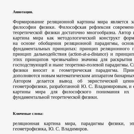
Аннотация.
Формирование реляционной картины мира является з
философии физики. Философская рефлексия современн
теоретической физики достаточно многообразна. Автор 
картина мира как методологический конструкт фор
на основе обобщения реляционной парадигмы, основ
фундаментальных принципах: принцип реляционного п
принцип дальнодействия (action-at-a-distance) и принц
этих принципов чрезвычайно значима для раскрытия
господствующей и ныне теоретико-полевой парадигмы. С
физики вносит и геометрическая парадигма. При
дополняются новым математическим аппаратом бинарных
Автором делается вывод об эвристической ценн
геометрофизики, разработанной Ю. С. Владимировым, и 
картины мира для философского понимания их 
фундаментальной теоретической физики.
Ключевые слова
:
реляционная картина мира, парадигмы физики, эп
геометрофизика, Ю. С. Владимиров.