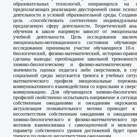
образовательных технологий, опирающихся на с
предполагающих реализацию двусторонней связи: психол
деятельности и условий образовательной среды. Создан
цель –способствовать соотнесению индивидуаль
предлагаемую сферу деятельности. Теоретический ана
обучения в школе напрямую зависит от эмоциональ
учебной деятельности. Цель исследования заклю
эмоционально-мотивационного состояния обучаю
исследовании принимали участие обучающиеся 10-х
биологический, физико-математический, историко-право
сделаны выводы: преобладание школьной тревожнос
химико-биологическому и физико-математическому
значимость оценки педагога либо сверстников, в слу
социальной среды запускается тревога в учебных ситу
математического профиля эмоциональные пережи
коммуникативного взаимодействия со взрослыми и сверс
коммуникацию. Для обучающихся химико-биологичес
профилей свойственно испытывать напряжение в ситуаци
собственным ожиданиями и ожиданиям окружающи
актуализация познавательного мотива приводит 
несоответствия собственным ожиданиям и ожидания
химико-биологического и физико-математического 
мотивов взаимосвязана с самооценочной и межличн
параметр собственного уровня достижений будет при
тревоги по поводу несоответствия ожиданиям.