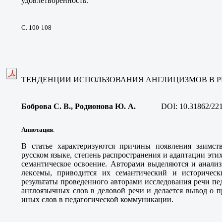
удовлетворенность.
С. 100-108
ТЕНДЕНЦИИ ИСПОЛЬЗОВАНИЯ АНГЛИЦИЗМОВ В Р
Боброва С. В., Родионова Ю. А.
DOI:
10.31862/22
Аннотация
.
В статье характеризуются причины появления заимст
русском языке, степень распространения и адаптации этих
семантическое освоение. Авторами выделяются и анали
лексемы, приводится их семантический и историческ
результаты проведенного авторами исследования речи пе
англоязычных слов в деловой речи и делается вывод о 
иных слов в педагогической коммуникации.