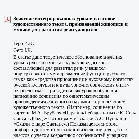
Значение интегрированных уроков на основе
художественного текста, произведений живописи и
музыки для развития речи учащихся
Геро И.К.
Gero I.K.
В статье дано теоретическое обоснование значения
уроков русского языка с культуроведческой
составляющей для развития речи учащихся,
подчеркиваются метапредметные функции русского
языка как «средства приобщения к духовному богатству
русской культуры и к культурно-историческому опыту
человечества». Приводится ряд уроков обучения
написанию сочинения по однотематическим
произведениям живописи и музыки с привлечением
художественного текста. (Например, сочинение по
картине М.А. Врубеля «Царевна-Лебедь» и пьесе К. Сен-
Санса «Лебедь» с отрывком из сказки А.С. Пушкина
«Сказка о царе Салтане».) Показывается система
подбора однотематических произведений для 5, 6 и 7
классов с учетом возрастных особенностей учащихся.