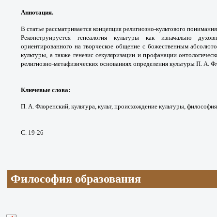
Аннотация.
В статье рассматривается концепция религиозно-культового понимания
Реконструируется генеалогия культуры как изначально духов
ориентированного на творческое общение с божественным абсолютом
культуры, а также генезис секуляризации и профанации онтологичес
религиозно-метафизических основаниях определения культуры П. А. Ф
Ключевые слова
:
П. А. Флоренский, культура, культ, происхождение культуры, философия 
С. 19-26
Философия образования