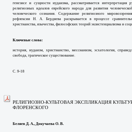
генезисе и сущности иудаизма, рассматривается интерпретация 
религиозных идеалов еврейского народа для развития человеческо
человеческого сознания. Содержание религиозного мировоззрен
рефлексии Н. А. Бердяева раскрывается в процессе сравнител
христианства, язычества, философских теорий экзистенциализма и соц
Ключевые слова:
история, иудаизм, христианство, мессианизм, эсхатология, справед
свобода, трагическое существование.
С. 9-18
РЕЛИГИОЗНО-КУЛЬТОВАЯ ЭКСПЛИКАЦИЯ КУЛЬТУР
ФЛОРЕНСКОГО
Беляев Д. А., Докучаева О. В.