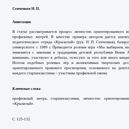
Сенченков Н. П.
Аннотация
.
В статье рассматривается процесс личностно ориентированного в
профильных лагерей. В качестве примера автором дается анализ
педагогического отряда «Крылатый» (рук. Н. П. Сенченков), бази
университете с 1989 г. Приводится ролевая игра «Мы выбираем, н
знакомятся с законами и традициями детской республики Новая 
кампанию, участвуют в дебатах, голосуют за того или иного канд
Итогом подобных ролевых игр и коллективных творческих дел 
ориентированного правового просвещения, основанного на деяте
каждого старшеклассника – участника профильной смены.
Ключевые слова
:
профильный лагерь, старшеклассники, личностно ориентированн
«Крылатый».
С. 125-132