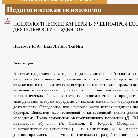
Педагогическая психология
ПСИХОЛОГИЧЕСКИЕ БАРЬЕРЫ В УЧЕБНО-ПРОФЕ
ДЕЯТЕЛЬНОСТИ СТУДЕНТОВ
Подымов Н. А., Чжан Ли, Нго Тхи Нга
Аннотация.
В статье представлены материалы, раскрывающие особенности воз
учебно-профессиональной деятельности иностранных студентов. П
отраженное в сознании человека внутреннее препятствие, выражающе
сознания и объективных условий и способов деятельности. Сп
психологических барьеров является возникновение в процессе 
силе действия которых определяется положительный или отрицатель
деятельности. Определено, что наиболее часто встречающимися я
барьеры. Выполнен количественный и качественный анализ данн
методикам: Шкала самооценки метакогнитивного поведения (Д. Ла
параметров обучения (А. Саломон, Р. Фелдер); Методика 
и метакогнитивной активности (Ю. В. Пошехонова, М. М. Кашап
диагностировались с помощью специально разработанного на