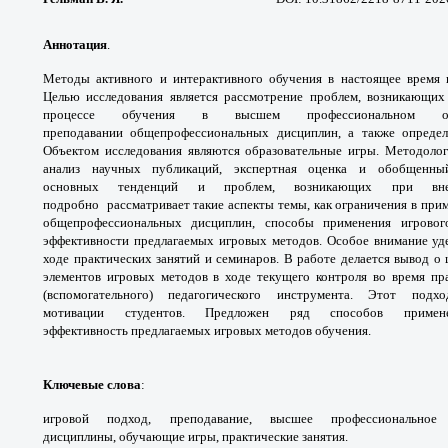
Аннотация
.
Методы активного и интерактивного
обучения в настоящее время
Целью исследования является
рассмотрение проблем, возникающи
процессе
обучения в высшем профессиональном
преподавании
общепрофессиональных дисциплин, а
также опреде
Объектом исследования являются
образовательные игры. Методоло
анализ научных
публикаций, экспертная оценка и обобщен
основных
тенденций и проблем, возникающих при
вн
подробно
рассматривает такие аспекты темы, как
ограничения в при
общепрофессиональных
дисциплин, способы применения игрово
эффективности
предлагаемых игровых методов. Особое внимание
уд
ходе
практических занятий и семинаров. В работе
делается вывод о
элементов игровых методов в ходе
текущего контроля во время п
(вспомогательного)
педагогического инструмента. Этот под
мотивации
студентов. Предложен ряд способов прим
эффективность
предлагаемых игровых методов обучения.
Ключевые слова
:
игровой подход, преподавание,
высшее профессиональное
дисциплины,
обучающие игры, практические занятия.