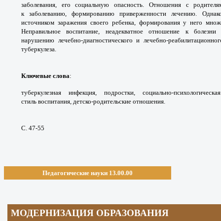
заболевания,
его социальную опасность. Отношения с
родител
к
заболеванию, формированию приверженности
лечению. Одна
источником заражения своего
ребенка, формирования у него мно
Неправильное
воспитание, неадекватное отношение к болезн
нарушению
лечебно-диагностического и лечебно-
реабилитационно
туберкулеза.
Ключевые слова
:
туберкулезная инфекция,
подростки, социально-психологичес
стиль
воспитания, детско-родительские отношения.
С. 47-55
Педагогические науки 13.00.00
МОДЕРНИЗАЦИЯ ОБРАЗОВАНИЯ