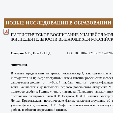
НОВЫЕ ИССЛЕДОВАНИЯ В ОБРАЗОВАНИИ
ПАТРИОТИЧЕСКОЕ ВОСПИТАНИЕ
УЧАЩЕЙСЯ МОЛ
ЖИЗНЕДЕЯТЕЛЬНОСТИ ВЫДАЮЩИХСЯ
РОССИЙСК
Овчаров А. В., Голубь П. Д.
DOI: 10.31862/2218-8711-2020-3
Аннотация
.
В статье представлен
материал, показывающий, как организоват
и
студентов на примере поступков и высказываний
российских и сове
свидетельствующие о
глубокой любви многих ученых-физик
темы
начинается с деятельности первого российского
академика М.
примером любви к Родине ученого-
патриота. Приводятся аналогичны
российских
электротехников В. В. Петрова, П. Л. Шиллинга,
электрот
Ленца. Представлены исторические факты,
свидетельствующие об
ученых-физиков, включая,
Ж. И. Алферова – известного во всем нау
работы в
области современной физики.