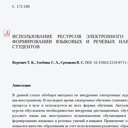
С. 172-180
ИСПОЛЬЗОВАНИЕ РЕСУРСОВ
ЭЛЕКТРОННОГО
ФОРМИРОВАНИИ ЯЗЫКОВЫХ
И РЕЧЕВЫХ Н
СТУДЕНТОВ
Веренич Т. К., Злобина С. А., Срмикян В. С.
DOI: 10.31862/2218-8711
Аннотация
.
В данной статье обобщен
материал по внедрению электронных ку
как
иностранному. В последнее время электронное
обучение становит
процесса в вузе и используется
во всех формах обучения. Актуа
курсов
обусловлена необходимостью внедрения
дистанционных обу
русского языка как иностранного
испаноязычным обучающимся
формированию языковых
и речевых умений и навыков.
Применение э
повысить качество образования за
счет использования различных обр