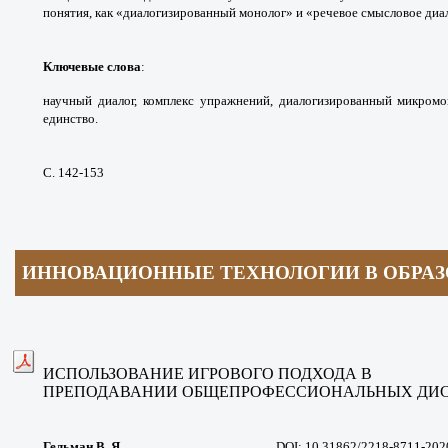
понятия, как
«диалогизированный монолог» и «речевое
смысловое диал
Ключевые слова
:
научный диалог, комплекс
упражнений, диалогизированный микромо
единство.
С. 142-153
ИННОВАЦИОННЫЕ ТЕХНОЛОГИИ В ОБРА
ИСПОЛЬЗОВАНИЕ ИГРОВОГО
ПОДХОДА В
ПРЕПОДАВАНИИ
ОБЩЕПРОФЕССИОНАЛЬНЫХ ДИ
Гельман В. Я.
DOI:
10.31862/2218-8711-202