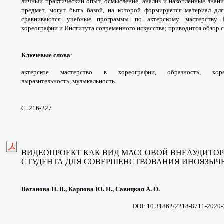
личный
практический опыт, осмысление, анализ и
накопленные знан
предмет, могут быть базой, на
которой формируется материал дл
сравниваются учебные программы
по актерскому мастерству
хореографии и
Института современного искусства; приводится
обзор 
Ключевые слова
:
актерское мастерство в
хореографии, образность, хо
выразительность,
музыкальность.
С. 216-227
ВИДЕОПРОЕКТ КАК ВИД МАССОВОЙ
ВНЕАУДИТОР
СТУДЕНТА ДЛЯ СОВЕРШЕНСТВОВАНИЯ
ИНОЯЗЫЧ
Ваганова Н. В., Карпова Ю. Н., Савицкая А. О.
DOI: 10.31862/2218-8711-2020-