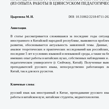
(ИЗ ОПЫТА РАБОТЫ В ЦЗЯНСУСКОМ
ПЕДАГОГИЧЕ
Цыренова М. И.
DOI: 10.31862/2218-8711-20
Аннотация
.
В статье рассматривается
сложившаяся за последние годы ситуа
иностранного
в Китайской народной республике, выявляются
пробле
развития, обосновывается
актуальность заявленной темы. Данные
анализе
теоретических и практических исследований
как российских
последние 5 лет в условиях
языковой и неязыковой среды, а также на б
имевших
опыт работы в китайских вузах, собственных
наблюдениях и
педагогическом университете
(г. Сюйчжоу, Китай). Полученные вы
преподавателей
русского языка, непосредственно работающих
л
Китай,
так и для всех русистов.
Ключевые слова
:
русский язык как иностранный
в Китае, преподавание русского яз
работы
в китайском вузе, китайские студенты,
медиатехнологии.