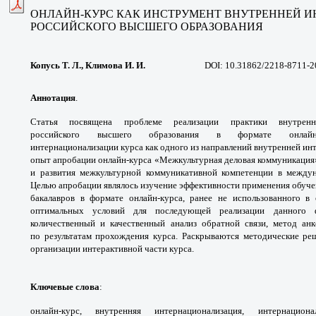
ОНЛАЙН-КУРС КАК ИНСТРУМЕНТ
ВНУТРЕННЕЙ 
РОССИЙСКОГО ВЫСШЕГО ОБРАЗОВАНИЯ
Копусь Т. Л.,
Климова И. И.
DOI: 10.31862/2218-8711-2
Аннотация
.
Статья посвящена проблеме
реализации практики внутре
российского
высшего образования в формате онлай
интернационализации
курса как одного из направлений
внутренней ин
опыт апробации онлайн-курса
«Межкультурная деловая коммуникаци
и
развития межкультурной коммуникативной
компетенции в между
Целью апробации
являлось изучение эффективности применения
обуче
бакалавров в формате онлайн-курса, ранее не
использованного в
оптимальных условий для
последующей реализации данного
количественный
и качественный анализ обратной связи, метод
ан
по
результатам прохождения курса. Раскрываются
методические ре
организации интерактивной части
курса.
Ключевые слова
:
онлайн-курс, внутренняя
интернационализация, интернацио