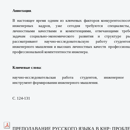
Аннотация
.
В настоящее время одним из
ключевых факторов конкурентоспос
инженерных
кадров, уже сегодня требуются специалис
личностными
качествами и компетенциями, отвечающими
тре
задачам
социально-экономического развития и структуре
р
рассматривают
научно-исследовательскую работу студе
инженерного
мышления и высоких личностных качеств
профессиона
профессиональной компетентности
инженера.
Ключевые слова
:
научно-исследовательская
работа студентов, инженерно
инструмент
формирования инженерного мышления.
С. 124-131
ПРЕПОДАВАНИЕ РУССКОГО ЯЗЫКА В КНР:
ПРОБЛ