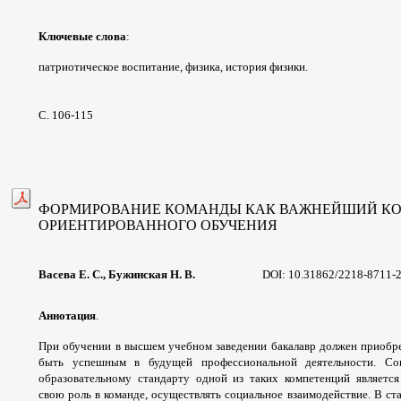
Ключевые слова
:
патриотическое воспитание,
физика, история физики.
С. 106-115
ФОРМИРОВАНИЕ КОМАНДЫ КАК
ВАЖНЕЙШИЙ КО
ОРИЕНТИРОВАННОГО ОБУЧЕНИЯ
Васева Е. С., Бужинская Н. В.
DOI: 10.31862/2218-8711-
Аннотация
.
При обучении в высшем учебном
заведении бакалавр должен приобр
быть
успешным в будущей профессиональной
деятельности. С
образовательному стандарту
одной из таких компетенций являетс
свою
роль в команде, осуществлять социальное
взаимодействие. В ст