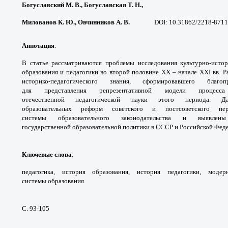
Богуславский М. В., Богуславская Т. Н.,
Милованов К. Ю., Овчинников А. В.
DOI: 10.31862/2218-8711
Аннотация
.
В статье рассматриваются проблемы
исследования культурно-ист
образования и педагогики
во второй половине XX – начале XXI вв. 
историко-
педагогического знания, сформировавшего
благо
для
представления репрезентативной модели проце
отечественной
педагогической науки этого периода.
образовательных
реформ советского и постсоветского п
системы
образовательного законодательства и выявл
государственной
образовательной политики в СССР и Российской
Феде
Ключевые слова
:
педагогика, история
образования, история педагогики, моде
системы
образования.
С. 93-105