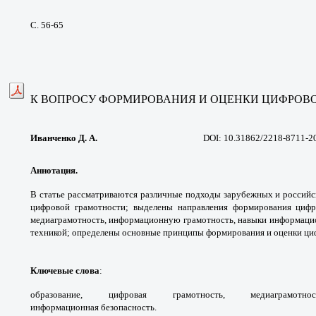
С. 56-65
К ВОПРОСУ ФОРМИРОВАНИЯ И ОЦЕНКИ
ЦИФРОВО
Иванченко Д. А.
DOI: 10.31862/2218-8711-2
Аннотация.
В статье рассматриваются
различные подходы зарубежных и россий
цифровой
грамотности; выделены направления
формирования цифр
медиаграмотность,
информационную грамотность, навыки
информацио
техникой; определены основные
принципы формирования и оценки ц
Ключевые слова
:
образование, цифровая
грамотность, медиаграмо
информационная
безопасность.