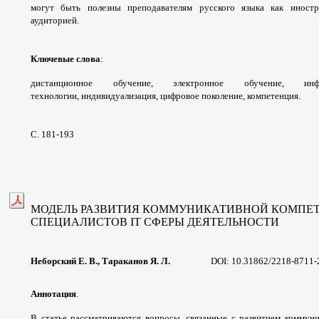
могут быть полезны
преподавателям русского языка как иност
аудиторией.
Ключевые слова
:
дистанционное обучение,
электронное обучение, и
технологии,
индивидуализация, цифровое поколение,
компетенция.
С. 181-193
МОДЕЛЬ РАЗВИТИЯ КОММУНИКАТИВНОЙ
КОМПЕТ
СПЕЦИАЛИСТОВ IT СФЕРЫ ДЕЯТЕЛЬНОСТИ
Неборский Е. В., Тараканов Я. Л.
DOI: 10.31862/2218-8711-
Аннотация
.
В статье рассматриваются вопросы,
связанные с развитием коммун