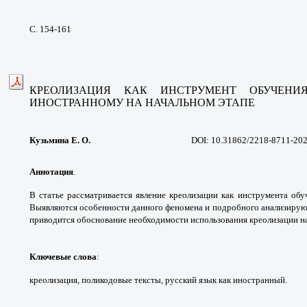
С. 154-161
КРЕОЛИЗАЦИЯ КАК ИНСТРУМЕНТ
ОБУЧЕН
ИНОСТРАННОМУ
НА НАЧАЛЬНОМ ЭТАПЕ
Кузьмина Е. О.
DOI: 10.31862/2218-8711-20
Аннотация
.
В статье рассматривается явление
креолизации как инструмента об
Выявляются
особенности данного феномена и подробного
анализирую
приводится обоснование необходимости
использования креолизации н
Ключевые слова
:
креолизация, поликодовые
тексты, русский язык как иностранный.