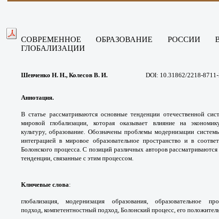
СОВРЕМЕННОЕ ОБРАЗОВАНИЕ РОССИИ
ГЛОБАЛИЗАЦИИ
Шевченко Н. Н., Колесов В. И.
DOI: 10.31862/2218-8711-
Аннотация.
В статье рассматриваются основные
тенденции отечественной си
мировой глобализации,
которая оказывает влияние на экономи
культуру,
образование. Обозначены проблемы модернизации
систем
интеграцией в мировое образовательное
пространство и в соотв
Болонского процесса. С позиций
различных авторов рассматриваются
тенденции,
связанные с этим процессом.
Ключевые слова
:
глобализация, модернизация
образования, образовательное пр
подход,
компетентностный подход, Болонский процесс,
его положител