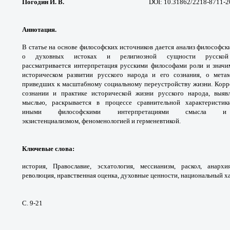
Погодин И. В.
DOI: 10.31862/2218-8711-2
Аннотация.
В статье на основе философских
источников дается анализ философс
о духовных
истоках и религиозной сущности русск
рассматривается
интерпретация русскими философами роли
и знач
историческом развитии русского народа
и его сознания, о мет
приведших к масштабному
социальному переустройству жизни. Кор
сознании
и практике исторической жизни русского
народа, выяв
мыслью, раскрывается в
процессе сравнительной характеристи
иными
философскими интерпретациями смысл
экзистенциализмом,
феноменологией и герменевтикой.
Ключевые слова
:
история, Православие,
эсхатология, мессианизм, раскол, анарх
революция,
нравственная оценка, духовные ценности,
национальный ха
С. 9-21