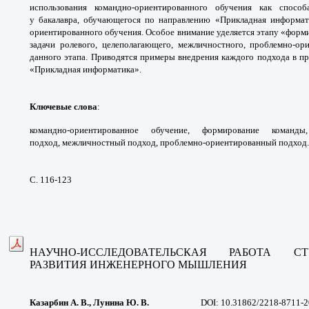
использования командно-
ориентированного обучения как спосо
у
бакалавра, обучающегося по направлению
«Прикладная информат
ориентированного
обучения. Особое внимание уделяется этапу
«форми
задачи ролевого, целеполагающего,
межличностного, проблемно-ор
данного этапа.
Приводятся примеры внедрения каждого
подхода в п
«Прикладная информатика».
Ключевые слова
:
командно-ориентированное
обучение, формирование коман
подход,
межличностный подход, проблемно-
ориентированный подход.
С. 116-123
НАУЧНО-ИССЛЕДОВАТЕЛЬСКАЯ РАБОТА
С
РАЗВИТИЯ
ИНЖЕНЕРНОГО МЫШЛЕНИЯ
Казарбин А. В., Лунина Ю. В.
DOI: 10.31862/2218-8711-2