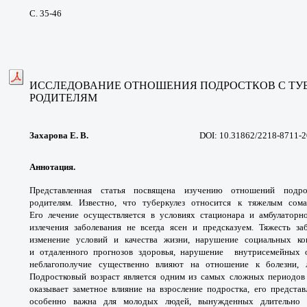
С. 35-46
ИССЛЕДОВАНИЕ ОТНОШЕНИЯ
ПОДРОСТКОВ С ТУ
РОДИТЕЛЯМ
Захарова Е. В.
DOI: 10.31862/2218-8711-2
Аннотация.
Представленная статья
посвящена изучению отношений подр
родителям.
Известно, что туберкулез относится к тяжелым
сома
Его
лечение осуществляется в условиях стационара
и амбулаторн
излечения заболевания не всегда
ясен и предсказуем. Тяжесть за
изменение условий
и качества жизни, нарушение социальных
ко
и
отдаленного прогнозов здоровья, нарушение
внутрисемейных 
неблагополучие существенно
влияют на отношение к болезни,
Подростковый возраст
является одним из самых сложных периодо
оказывает
заметное влияние на взросление подростка,
его предста
особенно важна для молодых
людей, вынужденных длительно 