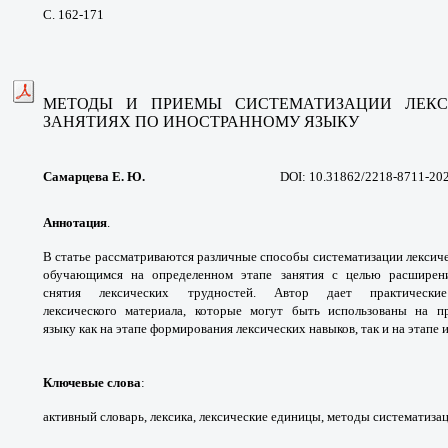
С. 162-171
МЕТОДЫ И ПРИЕМЫ СИСТЕМАТИЗАЦИИ
ЛЕК
ЗАНЯТИЯХ
ПО ИНОСТРАННОМУ ЯЗЫКУ
Самарцева Е. Ю.
DOI: 10.31862/2218-8711-20
Аннотация
.
В статье рассматриваются различные
способы систематизации лексиче
обучающимся на
определенном этапе занятия с целью расшире
снятия
лексических трудностей. Автор дает практичес
лексического
материала, которые могут быть использованы на
п
языку
как на этапе формирования лексических навыков,
так и на этапе
Ключевые слова
:
активный словарь, лексика,
лексические единицы, методы систематиза