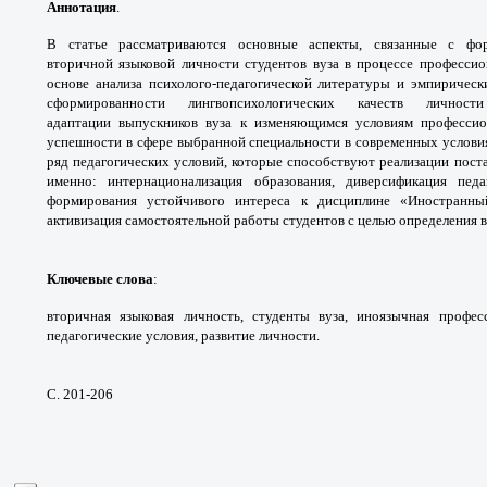
Аннотация
.
В статье рассматриваются
основные аспекты, связанные с ф
вторичной
языковой личности студентов вуза в процессе
профессио
основе анализа психолого-педагогической
литературы и эмпирическ
сформированности
лингвопсихологических качеств лично
адаптации
выпускников вуза к изменяющимся условиям
професси
успешности в сфере выбранной специальности
в современных услов
ряд педагогических
условий, которые способствуют реализации
пост
именно: интернационализация образования,
диверсификация пед
формирования устойчивого
интереса к дисциплине «Иностранн
активизация
самостоятельной работы студентов с целью
определения в
Ключевые слова
:
вторичная языковая личность,
студенты вуза, иноязычная профе
педагогические
условия, развитие личности.
С. 201-206