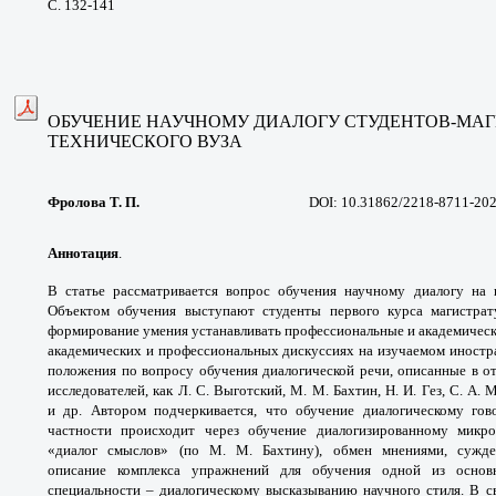
С. 132-141
ОБУЧЕНИЕ НАУЧНОМУ ДИАЛОГУ
СТУДЕНТОВ-МА
ТЕХНИЧЕСКОГО ВУЗА
Фролова Т. П.
DOI: 10.31862/2218-8711-20
Аннотация
.
В статье рассматривается вопрос
обучения научному диалогу на
Объектом
обучения выступают студенты первого курса
магистра
формирование умения устанавливать
профессиональные и академическ
академических и
профессиональных дискуссиях на изучаемом
иностр
положения
по вопросу обучения диалогической речи,
описанные в о
исследователей, как Л. С.
Выготский, М. М. Бахтин, Н. И. Гез, С. А.
М
и
др. Автором подчеркивается, что обучение
диалогическому го
частности происходит через обучение
диалогизированному микр
«диалог смыслов» (по М. М.
Бахтину), обмен мнениями, сужд
описание
комплекса упражнений для обучения
одной из осно
специальности – диалогическому
высказыванию научного стиля. В с