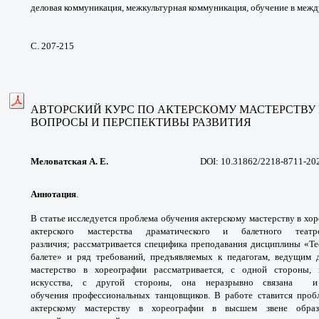
деловая
коммуникация, межкультурная коммуникация,
обучение в межд
С. 207-215
АВТОРСКИЙ КУРС ПО АКТЕРСКОМУ
МАСТЕРСТВУ 
ВОПРОСЫ И ПЕРСПЕКТИВЫ РАЗВИТИЯ
Меловатская А. Е.
DOI: 10.31862/2218-8711-20
Аннотация
.
В статье исследуется проблема
обучения актерскому мастерству в хо
актерского
мастерства драматического и балетного
теат
различия;
рассматривается специфика преподавания
дисциплины «Те
балете» и ряд требований,
предъявляемых к педагогам, ведущим
мастерство в хореографии
рассматривается, с одной стороны,
искусства,
с другой стороны, она неразрывно связана
и
обучения
профессиональных танцовщиков.
В работе ставится проб
актерскому мастерству
в хореографии в высшем звене обра