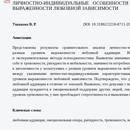
ЛИЧНОСТНО-ИНДИВИДУАЛЬНЫЕ ОСОБЕННОСТ
ВЫРАЖЕННОСТИ ЛЮБОВНОЙ ЗАВИСИМОСТИ
Ушакова В. Р.
DOI: 10.31862/2218-8711-2
Аннотация
.
Представлены результаты
сравнительного анализа личностно-
разным
уровнем выраженности любовной аддикции.
И
и
экспериментальные методы психодиагностики.
Выявлены значимые
себе и тревожности, ригидности
и мобильности, значимости потребно
к
автономности у испытуемых с разным
уровнем выраженности люб
между указанными
личностно-индивидуальными характеристик
уровнем
выраженности любовной зависимости.
Подтверждено, что 
любовной аддикции в отличие
от юношей. Выявлено, что девушки с 
аддикции
нуждаются в эмоциональной поддержке
других людей, он
уровень тревожности, у них
преобладает стереотипность в мышлении
Ключевые слова
:
любовная аддикция,
эмоциональная опора, ригидность, тревожность,
н