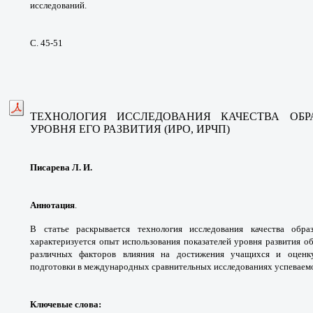
исследований.
С. 45-51
ТЕХНОЛОГИЯ ИССЛЕДОВАНИЯ КАЧЕСТВА ОБ
УРОВНЯ ЕГО РАЗВИТИЯ (ИРО, ИРЧП)
Писарева Л. И.
Аннотация
.
В статье раскрывается технология ис
следования качества обра
характеризуется опыт использо
вания показателей уровня развития о
различных факто
ров влияния на достижения учащихся и оцен
подготовки
в международных сравнительных исследованиях
успеваем
Ключевые слова: