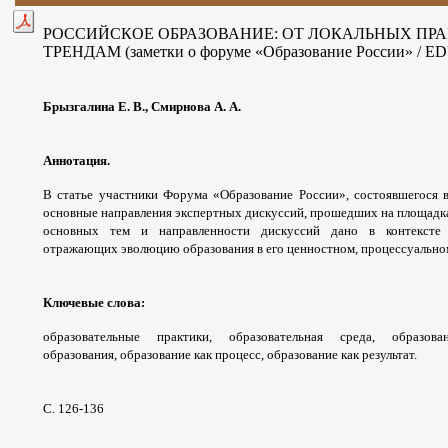
РОССИЙСКОЕ ОБРАЗОВАНИЕ: ОТ ЛОКАЛЬНЫХ ПР
ТРЕНДАМ (заметки о форуме
«Образование России» / ED
Брызгалина Е. В., Смирнова А. А.
Аннотация.
В статье участники Форума
«Образование России», состоявшегося 
основные
направления экспертных дискуссий, прошедших
на площадк
основных тем и направленности
дискуссий дано в контекст
отражающих
эволюцию образования в его ценностном,
процессуальном
Ключевые слова
:
образовательные практики,
образовательная среда, образо
образования,
образование как процесс, образование как
результат.
С. 126-136