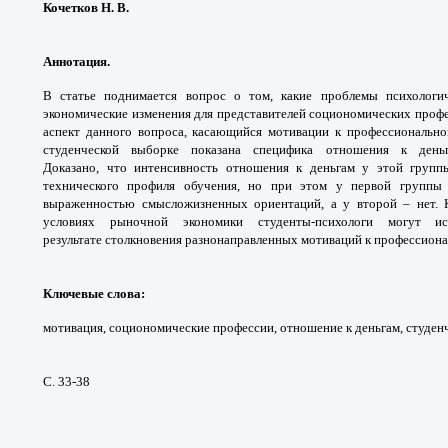
Кочетков Н. В.
Аннотация.
В статье поднимается вопрос о том,
какие проблемы психологи
экономические изменения для
представителей социономических проф
аспект
данного вопроса, касающийся мотивации
к профессионально
студенческой выборке
показана специфика отношения к ден
Доказано,
что интенсивность отношения к деньгам
у этой групп
технического профиля обучения,
но при этом у первой группы
выраженностью
смысложизненных ориентаций, а у второй – нет.
условиях
рыночной экономики студенты-психологи могут
и
результате
столкновения разнонаправленных мотиваций к
профессиона
Ключевые слова
:
мотивация, социономические
профессии, отношение к деньгам, студен
С. 33-38