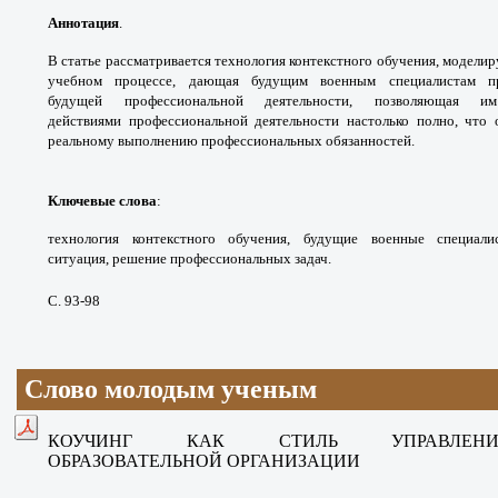
Аннотация
.
В статье рассматривается
технология контекстного обучения,
моделир
учебном процессе, дающая
будущим военным специалистам 
будущей
профессиональной деятельности, позволяющая
и
действиями
профессиональной деятельности настолько
полно, что 
реальному выполнению профессиональных
обязанностей.
Ключевые слова
:
технология контекстного
обучения, будущие военные специал
ситуация,
решение профессиональных задач.
С. 93-98
Слово молодым ученым
КОУЧИНГ КАК СТИЛЬ УПРАВЛЕ
ОБРАЗОВАТЕЛЬНОЙ ОРГАНИЗАЦИИ