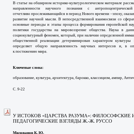
В статье на обширном историко-
культурологическом материале рассм
направленности
научного познания с антропоцентрическ
отчетливо
прослеживающийся в период Нового времени –
эпоху, оказ
развитие научной мысли.
В непосредственной взаимосвязи со сфер
основные
периоды и этапы процесса формирования
европейской на
политики государства на
мировоззрение общества. Наука в да
социокультурный
феномен, который, при наличии определенной
имма
общественной реализации детерминирован
характером культуры
определяет общую
направленность научных интересов и, в
о
к
постижению мира.
Ключевые слова:
образование, культура,
архитектура, барокко, классицизм, ампир,
Антич
С. 9-22
У ИСТОКОВ «ЦАРСТВА РАЗУМА»: ФИЛОСОФСКИЕ 
ПЕДАГОГИЧЕСКИЕ ВЗГЛЯДЫ Ж.-Ж. РУССО
Милованов К. Ю.