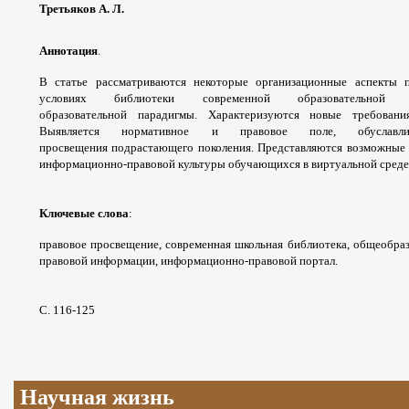
Третьяков А. Л.
Аннотация
.
В статье рассматриваются
некоторые организационные аспекты 
условиях
библиотеки современной образовательно
образовательной
парадигмы. Характеризуются новые требова
Выявляется
нормативное и правовое поле, обуслав
просвещения
подрастающего поколения. Представляются
возможные 
информационно-правовой
культуры обучающихся в виртуальной среде
Ключевые слова
:
правовое просвещение,
современная школьная библиотека,
общеобраз
правовой информации, информационно-
правовой портал.
С. 116-125
Научная жизнь