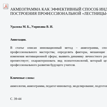
АКМЕОГРАММА КАК ЭФФЕКТИВНЫЙ СПОСОБ ИН
ПОСТРОЕНИЯ ПРОФЕССИОНАЛЬНОЙ «ЛЕСТНИЦЫ»
Уразова М. Б., Умрихина В. И.
Аннотация.
В статье описан инновационный
метод – акмеограмма, сп
профессионального мастерства;
определить факторы, мешающи
изменения
мотивационной сферы; выявить динамику
личностного ра
препятствует; охарактеризовать
вид психотехнологий, который ц
профессионального
развития будущего учителя.
Ключевые слова
:
акмеология, акмеограмма,
педагог-инноватор, моделирование, подгото
С. 39-44