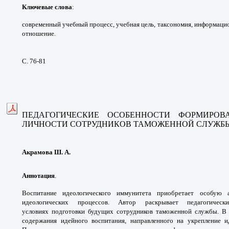
Ключевые слова
:
современный учебный
процесс, учебная цель, таксономия,
информацио
отношение.
С. 76-81
ПЕДАГОГИЧЕСКИЕ ОСОБЕННОСТИ ФОРМИРОВ
ЛИЧНОСТИ СОТРУДНИКОВ
ТАМОЖЕННОЙ СЛУЖБ
Акрамова Ш. А.
Аннотация
.
Воспитание идеологического
иммунитета приобретает особую 
идеологических
процессов. Автор раскрывает педагогиче
условиях
подготовки будущих сотрудников таможенной
службы. В
содержания идейного воспитания,
направленного на укрепление 