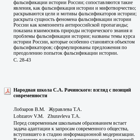
фальсификации истории России; сопоставляются такие
явления, как фальсификация истории и мифотворчество;
раскрываются цели и мотивы фальсификаторов истории;
раскрыта сущность феномена фальсификации истории
России как компонента антироссийской пропаганды;
показана взаимосвязь природы исторического знания и
проблемы фальсификации истории; названы темы курса
истории России, которые особенно становятся объектом
фальсификаторов; сформулированы предложения по
преодолению попыток фальсификации истории.
C. 28-43
Народная школа С.А. Рачинского: взгляд с позиций
современности
Лобзаров В.М. Журавлева Т.А.
Lobzarov V.M. Zhuravleva T.A.
Перед современным школьным образованием встает
задача адаптации к запросам современного общества,
вступившего в стадию информационной модернизации.
В условиях радикальной модернизации особо значимой