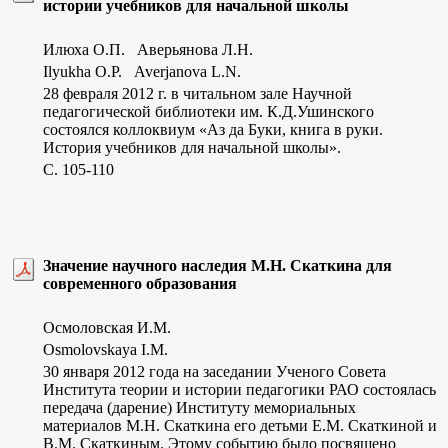
истории учебников для начальной школы
Илюха О.П. Аверьянова Л.Н.
Ilyukha O.P. Averjanova L.N.
28 февраля 2012 г. в читальном зале Научной
педагогической библиотеки им. К.Д.Ушинского
состоялся коллоквиум «Аз да Буки, книга в руки.
История учебников для начальной школы».
C. 105-110
Значение научного наследия М.Н. Скаткина для
современного образования
Осмоловская И.М.
Osmolovskaya I.M.
30 января 2012 года на заседании Ученого Совета
Института теории и истории педагогики РАО состоялась
передача (дарение) Институту мемориальных
материалов М.Н. Скаткина его детьми Е.М. Скаткиной и
В.М. Скаткиным. Этому событию было посвящено